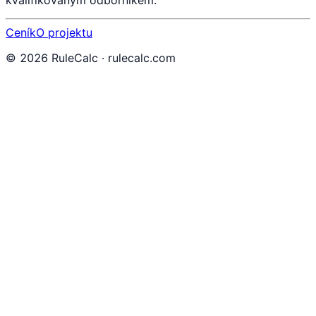
Ceník
O projektu
©
2026
RuleCalc · rulecalc.com