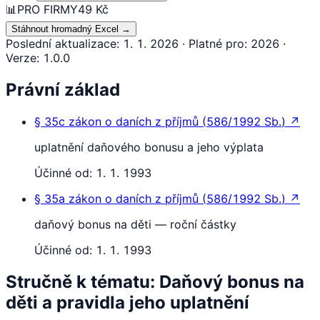
📊
PRO FIRMY
49 Kč
Stáhnout hromadný Excel
→
Poslední aktualizace
:
1. 1. 2026
·
Platné pro
:
2026
·
Verze
:
1.0.0
Právní základ
§ 35c
zákon o daních z příjmů
(
586/1992 Sb.
)
↗
uplatnění daňového bonusu a jeho výplata
Účinné od:
1. 1. 1993
§ 35a
zákon o daních z příjmů
(
586/1992 Sb.
)
↗
daňový bonus na děti — roční částky
Účinné od:
1. 1. 1993
Stručně k tématu: Daňový bonus na
děti a pravidla jeho uplatnění