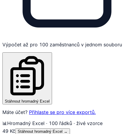
Výpočet až pro 100 zaměstnanců v jednom souboru
Stáhnout hromadný Excel
Máte účet?
Přihlaste se pro více exportů.
📊
Hromadný Excel · 100 řádků · živé vzorce
49 Kč
Stáhnout hromadný Excel
→