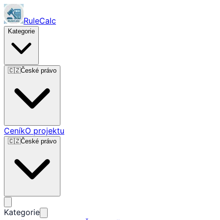
RuleCalc
Kategorie
🇨🇿
České právo
Ceník
O projektu
🇨🇿
České právo
Kategorie