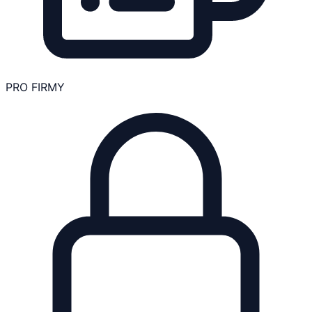
PRO FIRMY