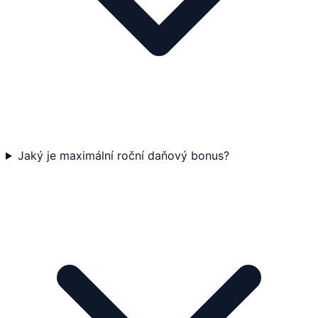
Jaký je maximální roční daňový bonus?