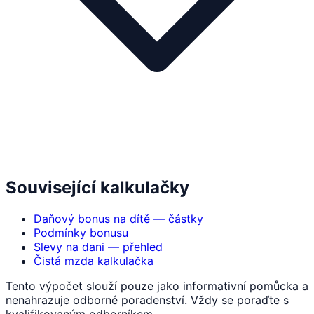
Související kalkulačky
Daňový bonus na dítě — částky
Podmínky bonusu
Slevy na dani — přehled
Čistá mzda kalkulačka
Tento výpočet slouží pouze jako informativní pomůcka a
nenahrazuje odborné poradenství. Vždy se poraďte s
kvalifikovaným odborníkem.