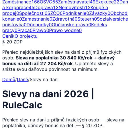
Zaměstnanec
166
OSVČ
55
Zaměstnavatel
49
Exekuce
22
Dan
a korporace
45
Doprava
13
Nemovitosti
12
Koupě a
prodej
0
Společnosti
0
SZČO
0
Podnikanie
0
Záväzky
0
Obchod
konanie
0
Zamestnanie
0
Zdravotná
0
Steuern
0
Sozialversich
poisťovňa
0
Dôchodky
0
Občianske právo
0
Kodeks
pracy
0
Praca
0
Prawo
0
Prawo wodne
0
Ceník
O projektu
§ 20 ZDP
Přehled nejdůležitějších slev na dani z příjmů fyzických
osob.
Sleva na poplatníka 30 840 Kč/rok
+
daňový
bonus na děti až 27 204 Kč/rok
. Uplatněte slevy a
snižte svou daňovou povinnost na minimum.
Domů
/
Daně
/
Slevy na dani
Slevy na dani 2026 |
RuleCalc
Přehled slev na dani z příjmů fyzických osob — sleva na
poplatníka, daňový bonus na děti — § 20 ZDP.