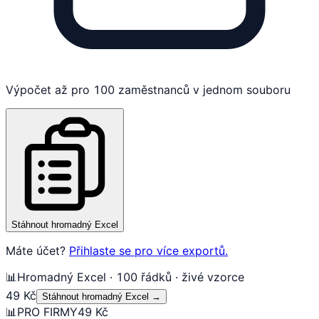
Výpočet až pro 100 zaměstnanců v jednom souboru
Stáhnout hromadný Excel
Máte účet?
Přihlaste se pro více exportů.
📊
Hromadný Excel · 100 řádků · živé vzorce
49 Kč
Stáhnout hromadný Excel
→
📊
PRO FIRMY
49 Kč