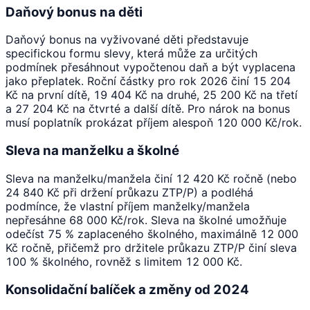
Daňový bonus na děti
Daňový bonus na vyživované děti představuje
specifickou formu slevy, která může za určitých
podmínek přesáhnout vypočtenou daň a být vyplacena
jako přeplatek. Roční částky pro rok 2026 činí 15 204
Kč na první dítě, 19 404 Kč na druhé, 25 200 Kč na třetí
a 27 204 Kč na čtvrté a další dítě. Pro nárok na bonus
musí poplatník prokázat příjem alespoň 120 000 Kč/rok.
Sleva na manželku a školné
Sleva na manželku/manžela činí 12 420 Kč ročně (nebo
24 840 Kč při držení průkazu ZTP/P) a podléhá
podmínce, že vlastní příjem manželky/manžela
nepřesáhne 68 000 Kč/rok. Sleva na školné umožňuje
odečíst 75 % zaplaceného školného, maximálně 12 000
Kč ročně, přičemž pro držitele průkazu ZTP/P činí sleva
100 % školného, rovněž s limitem 12 000 Kč.
Konsolidační balíček a změny od 2024