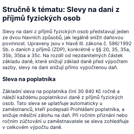
Stručně k tématu: Slevy na dani z
příjmů fyzických osob
Slevy na dani z příjmů fyzických osob představují jeden
ze dvou hlavních způsobů, jak legálně snížit daňovou
povinnost. Upraveny jsou v hlavě III. zákona č. 586/1992
Sb. o daních z příjmů (ZDP), konkrétně v §§ 20, 35, 35a,
35b, 35ba a 35c. Na rozdíl od nezdanitelných částek
základu daně, které snižují základ daně před výpočtem
sazby, slevy na dani snižují přímo vypočtenou daň.
Sleva na poplatníka
Základní sleva na poplatníka činí 30 840 Kč ročně a
náleží každému poplatníkovi daně z příjmů fyzických
osob. Tato sleva se uplatňuje automaticky u
zaměstnanců, kteří podepsali Prohlášení poplatníka, a
snižuje měsíční zálohu na daň. Při ročním přiznání nebo
ročním zúčtování u zaměstnavatele se sleva zohledňuje
v celkovém výpočtu daně.