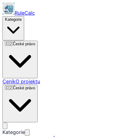
RuleCalc
Kategorie
🇨🇿
České právo
Ceník
O projektu
🇨🇿
České právo
Kategorie