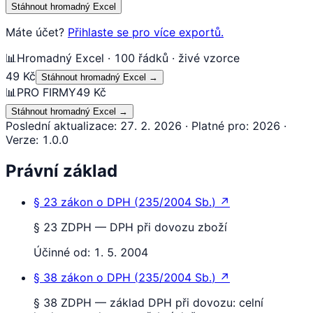
Stáhnout hromadný Excel
Máte účet?
Přihlaste se pro více exportů.
📊
Hromadný Excel · 100 řádků · živé vzorce
49 Kč
Stáhnout hromadný Excel
→
📊
PRO FIRMY
49 Kč
Stáhnout hromadný Excel
→
Poslední aktualizace
:
27. 2. 2026
·
Platné pro
:
2026
·
Verze
:
1.0.0
Právní základ
§ 23
zákon o DPH
(
235/2004 Sb.
)
↗
§ 23 ZDPH — DPH při dovozu zboží
Účinné od:
1. 5. 2004
§ 38
zákon o DPH
(
235/2004 Sb.
)
↗
§ 38 ZDPH — základ DPH při dovozu: celní