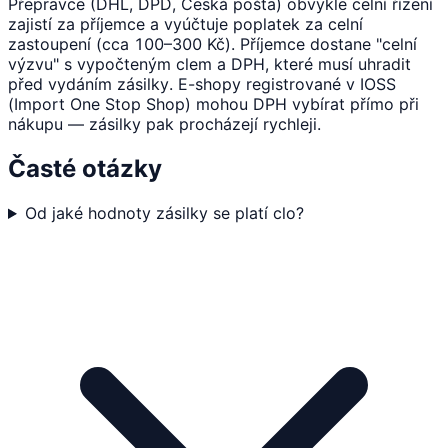
Přepravce (DHL, DPD, Česká pošta) obvykle celní řízení
zajistí za příjemce a vyúčtuje poplatek za celní
zastoupení (cca 100–300 Kč). Příjemce dostane "celní
výzvu" s vypočteným clem a DPH, které musí uhradit
před vydáním zásilky. E-shopy registrované v IOSS
(Import One Stop Shop) mohou DPH vybírat přímo při
nákupu — zásilky pak procházejí rychleji.
Časté otázky
Od jaké hodnoty zásilky se platí clo?