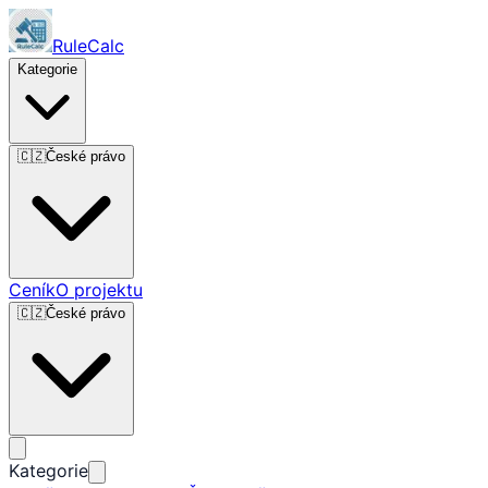
RuleCalc
Kategorie
🇨🇿
České právo
Ceník
O projektu
🇨🇿
České právo
Kategorie