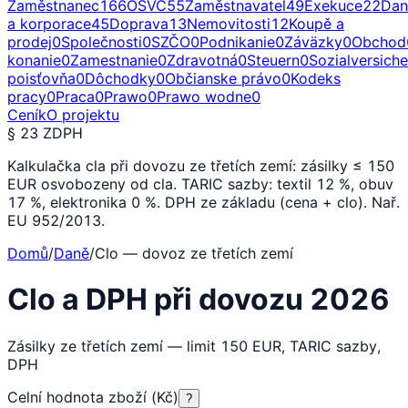
Zaměstnanec
166
OSVČ
55
Zaměstnavatel
49
Exekuce
22
Dan
a korporace
45
Doprava
13
Nemovitosti
12
Koupě a
prodej
0
Společnosti
0
SZČO
0
Podnikanie
0
Záväzky
0
Obchod
konanie
0
Zamestnanie
0
Zdravotná
0
Steuern
0
Sozialversich
poisťovňa
0
Dôchodky
0
Občianske právo
0
Kodeks
pracy
0
Praca
0
Prawo
0
Prawo wodne
0
Ceník
O projektu
§ 23 ZDPH
Kalkulačka cla při dovozu ze třetích zemí: zásilky ≤ 150
EUR osvobozeny od cla. TARIC sazby: textil 12 %, obuv
17 %, elektronika 0 %. DPH ze základu (cena + clo). Nař.
EU 952/2013.
Domů
/
Daně
/
Clo — dovoz ze třetích zemí
Clo a DPH při dovozu 2026
Zásilky ze třetích zemí — limit 150 EUR, TARIC sazby,
DPH
Celní hodnota zboží (Kč)
?