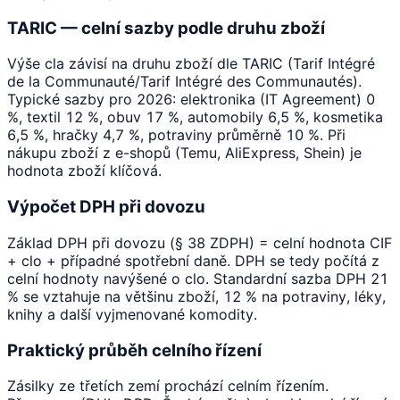
TARIC — celní sazby podle druhu zboží
Výše cla závisí na druhu zboží dle TARIC (Tarif Intégré
de la Communauté/Tarif Intégré des Communautés).
Typické sazby pro 2026: elektronika (IT Agreement) 0
%, textil 12 %, obuv 17 %, automobily 6,5 %, kosmetika
6,5 %, hračky 4,7 %, potraviny průměrně 10 %. Při
nákupu zboží z e-shopů (Temu, AliExpress, Shein) je
hodnota zboží klíčová.
Výpočet DPH při dovozu
Základ DPH při dovozu (§ 38 ZDPH) = celní hodnota CIF
+ clo + případné spotřební daně. DPH se tedy počítá z
celní hodnoty navýšené o clo. Standardní sazba DPH 21
% se vztahuje na většinu zboží, 12 % na potraviny, léky,
knihy a další vyjmenované komodity.
Praktický průběh celního řízení
Zásilky ze třetích zemí prochází celním řízením.