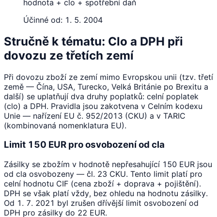
hodnota + clo + spotřební daň
Účinné od:
1. 5. 2004
Stručně k tématu: Clo a DPH při
dovozu ze třetích zemí
Při dovozu zboží ze zemí mimo Evropskou unii (tzv. třetí
země — Čína, USA, Turecko, Velká Británie po Brexitu a
další) se uplatňují dva druhy poplatků: celní poplatek
(clo) a DPH. Pravidla jsou zakotvena v Celním kodexu
Unie — nařízení EU č. 952/2013 (CKU) a v TARIC
(kombinovaná nomenklatura EU).
Limit 150 EUR pro osvobození od cla
Zásilky se zbožím v hodnotě nepřesahující 150 EUR jsou
od cla osvobozeny — čl. 23 CKU. Tento limit platí pro
celní hodnotu CIF (cena zboží + doprava + pojištění).
DPH se však platí vždy, bez ohledu na hodnotu zásilky.
Od 1. 7. 2021 byl zrušen dřívější limit osvobození od
DPH pro zásilky do 22 EUR.