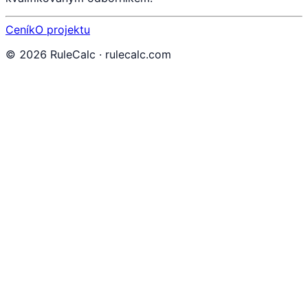
Ceník
O projektu
©
2026
RuleCalc · rulecalc.com