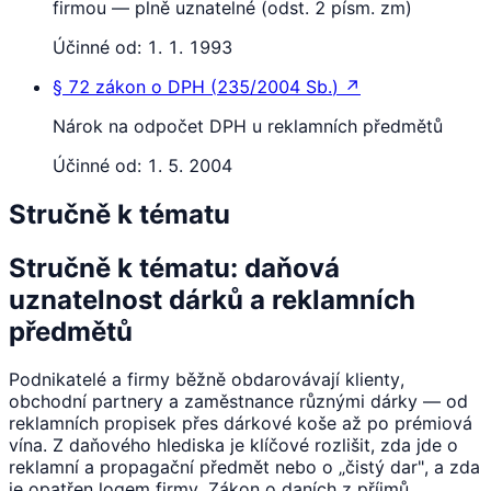
firmou — plně uznatelné (odst. 2 písm. zm)
Účinné od:
1. 1. 1993
§ 72
zákon o DPH
(
235/2004 Sb.
)
↗
Nárok na odpočet DPH u reklamních předmětů
Účinné od:
1. 5. 2004
Stručně k tématu
Stručně k tématu: daňová
uznatelnost dárků a reklamních
předmětů
Podnikatelé a firmy běžně obdarovávají klienty,
obchodní partnery a zaměstnance různými dárky — od
reklamních propisek přes dárkové koše až po prémiová
vína. Z daňového hlediska je klíčové rozlišit, zda jde o
reklamní a propagační předmět nebo o „čistý dar", a zda
je opatřen logem firmy. Zákon o daních z příjmů