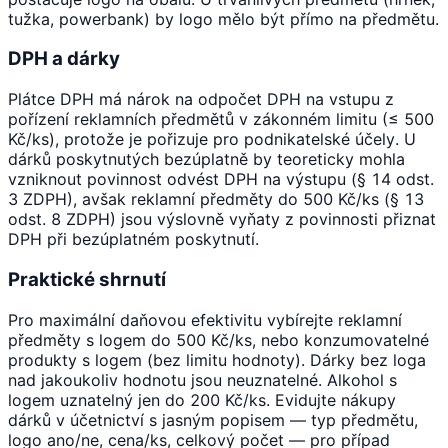
tužka, powerbank) by logo mělo být přímo na předmětu.
DPH a dárky
Plátce DPH má nárok na odpočet DPH na vstupu z
pořízení reklamních předmětů v zákonném limitu (≤ 500
Kč/ks), protože je pořizuje pro podnikatelské účely. U
dárků poskytnutých bezúplatně by teoreticky mohla
vzniknout povinnost odvést DPH na výstupu (§ 14 odst.
3 ZDPH), avšak reklamní předměty do 500 Kč/ks (§ 13
odst. 8 ZDPH) jsou výslovně vyňaty z povinnosti přiznat
DPH při bezúplatném poskytnutí.
Praktické shrnutí
Pro maximální daňovou efektivitu vybírejte reklamní
předměty s logem do 500 Kč/ks, nebo konzumovatelné
produkty s logem (bez limitu hodnoty). Dárky bez loga
nad jakoukoliv hodnotu jsou neuznatelné. Alkohol s
logem uznatelný jen do 200 Kč/ks. Evidujte nákupy
dárků v účetnictví s jasným popisem — typ předmětu,
logo ano/ne, cena/ks, celkový počet — pro případ