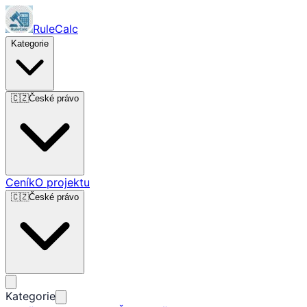
RuleCalc
Kategorie
🇨🇿
České právo
Ceník
O projektu
🇨🇿
České právo
Kategorie