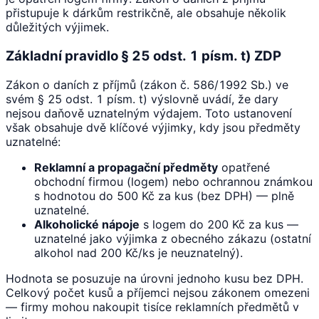
přistupuje k dárkům restrikčně, ale obsahuje několik
důležitých výjimek.
Základní pravidlo § 25 odst. 1 písm. t) ZDP
Zákon o daních z příjmů (zákon č. 586/1992 Sb.) ve
svém § 25 odst. 1 písm. t) výslovně uvádí, že dary
nejsou daňově uznatelným výdajem. Toto ustanovení
však obsahuje dvě klíčové výjimky, kdy jsou předměty
uznatelné:
Reklamní a propagační předměty
opatřené
obchodní firmou (logem) nebo ochrannou známkou
s hodnotou do 500 Kč za kus (bez DPH) — plně
uznatelné.
Alkoholické nápoje
s logem do 200 Kč za kus —
uznatelné jako výjimka z obecného zákazu (ostatní
alkohol nad 200 Kč/ks je neuznatelný).
Hodnota se posuzuje na úrovni jednoho kusu bez DPH.
Celkový počet kusů a příjemci nejsou zákonem omezeni
— firmy mohou nakoupit tisíce reklamních předmětů v