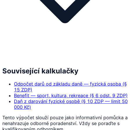
Související kalkulačky
Odpočet darů od základu daně — fyzická osoba (§
15 ZDP)
Benefit — sport, kultura, rekreace (§ 6 odst. 9 ZDP)
Daň z darování fyzické osobě (§ 10 ZDP — limit 50
000 Kč)
Tento výpočet slouží pouze jako informativní pomůcka a
nenahrazuje odborné poradenství. Vždy se poraďte s
kvalifikovaným odborníkem.