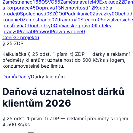
Zaměstnanec
166
OSVČ
55
Zaměstnavatel
49
Exekuce
22
Dan
a korporace
45
Doprava
13
Nemovitosti
12
Koupě a
prodej
0
Společnosti
0
SZČO
0
Podnikanie
0
Záväzky
0
Obchod
konanie
0
Zamestnanie
0
Zdravotná
0
Steuern
0
Sozialversich
poisťovňa
0
Dôchodky
0
Občianske právo
0
Kodeks
pracy
0
Praca
0
Prawo
0
Prawo wodne
0
Ceník
O projektu
§ 25 ZDP
Kalkulačka § 25 odst. 1 písm. t) ZDP — dárky a reklamní
předměty klientům: uznatelnost do 500 Kč/ks s logem,
konzumovatelné bez limitu.
Domů
/
Daně
/
Dárky klientům
Daňová uznatelnost dárků
klientům 2026
§ 25 odst. 1 písm. t) ZDP — reklamní předměty s logem
≤ 500 Kč/ks