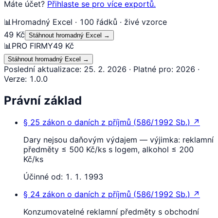
Máte účet?
Přihlaste se pro více exportů.
📊
Hromadný Excel · 100 řádků · živé vzorce
49 Kč
Stáhnout hromadný Excel
→
📊
PRO FIRMY
49 Kč
Stáhnout hromadný Excel
→
Poslední aktualizace
:
25. 2. 2026
·
Platné pro
:
2026
·
Verze
:
1.0.0
Právní základ
§ 25
zákon o daních z příjmů
(
586/1992 Sb.
)
↗
Dary nejsou daňovým výdajem — výjimka: reklamní
předměty ≤ 500 Kč/ks s logem, alkohol ≤ 200
Kč/ks
Účinné od:
1. 1. 1993
§ 24
zákon o daních z příjmů
(
586/1992 Sb.
)
↗
Konzumovatelné reklamní předměty s obchodní