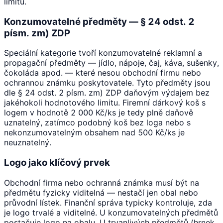
limitu.
Konzumovatelné předměty — § 24 odst. 2
písm. zm) ZDP
Speciální kategorie tvoří konzumovatelné reklamní a
propagační předměty — jídlo, nápoje, čaj, káva, sušenky,
čokoláda apod. — které nesou obchodní firmu nebo
ochrannou známku poskytovatele. Tyto předměty jsou
dle § 24 odst. 2 písm. zm) ZDP daňovým výdajem bez
jakéhokoli hodnotového limitu. Firemní dárkový koš s
logem v hodnotě 2 000 Kč/ks je tedy plně daňově
uznatelný, zatímco podobný koš bez loga nebo s
nekonzumovatelným obsahem nad 500 Kč/ks je
neuznatelný.
Logo jako klíčový prvek
Obchodní firma nebo ochranná známka musí být na
předmětu fyzicky viditelná — nestačí jen obal nebo
průvodní lístek. Finanční správa typicky kontroluje, zda
je logo trvalé a viditelné. U konzumovatelných předmětů
postačuje logo na obalu. U trvanlivých předmětů (hrnek,