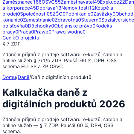
Zaměstnanec
166
OSVČ
55
Zaměstnavatel
49
Exekuce
22
Dan
a korporace
45
Doprava
13
Nemovitosti
12
Koupě a
prodej
0
Společnosti
0
SZČO
0
Podnikanie
0
Záväzky
0
Obchod
konanie
0
Zamestnanie
0
Zdravotná
0
Steuern
0
Sozialversich
poisťovňa
0
Dôchodky
0
Občianske právo
0
Kodeks
pracy
0
Praca
0
Prawo
0
Prawo wodne
0
Ceník
O projektu
§ 7 ZDP
Zdanění příjmů z prodeje softwaru, e-kurzů, šablon a
online služeb § 7/1/b ZDP. Paušál 60 %, DPH, OSS
schéma EU. SP a ZP OSVČ.
Domů
/
Daně
/
Daň z digitálních produktů
Kalkulačka daně z
digitálních produktů 2026
Zdanění příjmů z prodeje softwaru, e-kurzů, šablon a
online služeb — § 7 ZDP. Paušál 60 %, DPH, OSS
schéma.