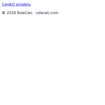
Ceník
O projektu
©
2026
RuleCalc · rulecalc.com