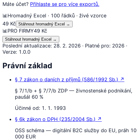
Máte účet?
Přihlaste se pro více exportů.
📊
Hromadný Excel · 100 řádků · živé vzorce
49 Kč
Stáhnout hromadný Excel
→
📊
PRO FIRMY
49 Kč
Stáhnout hromadný Excel
→
Poslední aktualizace
:
28. 2. 2026
·
Platné pro
:
2026
·
Verze
:
1.0.0
Právní základ
§ 7
zákon o daních z příjmů
(
586/1992 Sb.
)
↗
§ 7/1/b + § 7/7/b ZDP — živnostenské podnikání,
paušál 60 %
Účinné od:
1. 1. 1993
§ 6k
zákon o DPH
(
235/2004 Sb.
)
↗
OSS schéma — digitální B2C služby do EU, práh 10
000 EUR