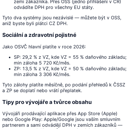
zemi zákazníka. Přes OSS (jedno přihlášení v ČR)
odvádíte DPH pro všechny EU státy.
Tyto dva systémy jsou nezávislé — můžete být v OSS,
aniž byste byli plátci CZ DPH.
Sociální a zdravotní pojistné
Jako OSVČ hlavní platíte v roce 2026:
SP: 29,2 % z VZ, kde VZ = 55 % daňového základu;
min záloha 5 720 Kč/měs.
ZP: 13,5 % z VZ, kde VZ = 50 % daňového základu;
min záloha 3 306 Kč/měs.
Tyto zálohy platíte měsíčně, po podání přehledů k ČSSZ
a ZP se doplatí nebo vrátí přeplatek.
Tipy pro vývojáře a tvůrce obsahu
Vývojáři prodávající aplikace přes App Store (Apple)
nebo Google Play: Apple/Google jsou vaším smluvním
partnerem a sami odvádějí DPH v zemích zákazníků —