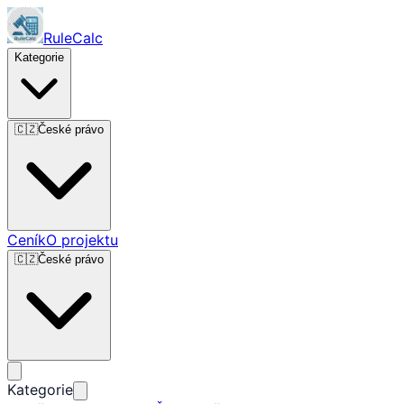
RuleCalc
Kategorie
🇨🇿
České právo
Ceník
O projektu
🇨🇿
České právo
Kategorie