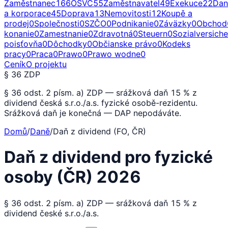
Zaměstnanec
166
OSVČ
55
Zaměstnavatel
49
Exekuce
22
Dan
a korporace
45
Doprava
13
Nemovitosti
12
Koupě a
prodej
0
Společnosti
0
SZČO
0
Podnikanie
0
Záväzky
0
Obchod
konanie
0
Zamestnanie
0
Zdravotná
0
Steuern
0
Sozialversich
poisťovňa
0
Dôchodky
0
Občianske právo
0
Kodeks
pracy
0
Praca
0
Prawo
0
Prawo wodne
0
Ceník
O projektu
§ 36 ZDP
§ 36 odst. 2 písm. a) ZDP — srážková daň 15 % z
dividend česká s.r.o./a.s. fyzické osobě-rezidentu.
Srážková daň je konečná — DAP nepodáváte.
Domů
/
Daně
/
Daň z dividend (FO, ČR)
Daň z dividend pro fyzické
osoby (ČR) 2026
§ 36 odst. 2 písm. a) ZDP — srážková daň 15 % z
dividend české s.r.o./a.s.