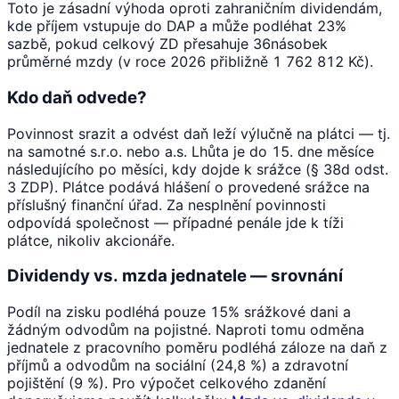
Toto je zásadní výhoda oproti zahraničním dividendám,
kde příjem vstupuje do DAP a může podléhat 23%
sazbě, pokud celkový ZD přesahuje 36násobek
průměrné mzdy (v roce 2026 přibližně 1 762 812 Kč).
Kdo daň odvede?
Povinnost srazit a odvést daň leží výlučně na plátci — tj.
na samotné s.r.o. nebo a.s. Lhůta je do 15. dne měsíce
následujícího po měsíci, kdy dojde k srážce (§ 38d odst.
3 ZDP). Plátce podává hlášení o provedené srážce na
příslušný finanční úřad. Za nesplnění povinnosti
odpovídá společnost — případné penále jde k tíži
plátce, nikoliv akcionáře.
Dividendy vs. mzda jednatele — srovnání
Podíl na zisku podléhá pouze 15% srážkové dani a
žádným odvodům na pojistné. Naproti tomu odměna
jednatele z pracovního poměru podléhá záloze na daň z
příjmů a odvodům na sociální (24,8 %) a zdravotní
pojištění (9 %). Pro výpočet celkového zdanění