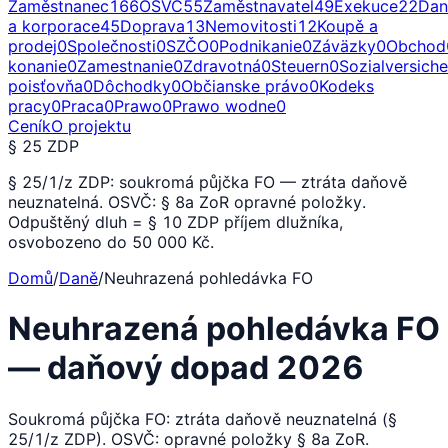
Zaměstnanec
166
OSVČ
55
Zaměstnavatel
49
Exekuce
22
Dan
a korporace
45
Doprava
13
Nemovitosti
12
Koupě a
prodej
0
Společnosti
0
SZČO
0
Podnikanie
0
Záväzky
0
Obchod
konanie
0
Zamestnanie
0
Zdravotná
0
Steuern
0
Sozialversich
poisťovňa
0
Dôchodky
0
Občianske právo
0
Kodeks
pracy
0
Praca
0
Prawo
0
Prawo wodne
0
Ceník
O projektu
§ 25 ZDP
§ 25/1/z ZDP: soukromá půjčka FO — ztráta daňově
neuznatelná. OSVČ: § 8a ZoR opravné položky.
Odpuštěný dluh = § 10 ZDP příjem dlužníka,
osvobozeno do 50 000 Kč.
Domů
/
Daně
/
Neuhrazená pohledávka FO
Neuhrazená pohledávka FO
— daňový dopad 2026
Soukromá půjčka FO: ztráta daňově neuznatelná (§
25/1/z ZDP). OSVČ: opravné položky § 8a ZoR.