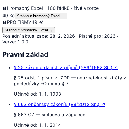
📊
Hromadný Excel · 100 řádků · živé vzorce
49 Kč
Stáhnout hromadný Excel
→
📊
PRO FIRMY
49 Kč
Stáhnout hromadný Excel
→
Poslední aktualizace
:
28. 2. 2026
·
Platné pro
:
2026
·
Verze
:
1.0.0
Právní základ
§ 25
zákon o daních z příjmů
(
586/1992 Sb.
)
↗
§ 25 odst. 1 písm. z) ZDP — neuznatelnost ztráty z
pohledávky FO mimo § 7
Účinné od:
1. 1. 1993
§ 663
občanský zákoník
(
89/2012 Sb.
)
↗
§ 663 OZ — smlouva o zápůjčce
Účinné od:
1. 1. 2014