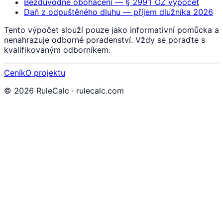
Bezdůvodné obohacení — § 2991 OZ výpočet
Daň z odpuštěného dluhu — příjem dlužníka 2026
Tento výpočet slouží pouze jako informativní pomůcka a
nenahrazuje odborné poradenství. Vždy se poraďte s
kvalifikovaným odborníkem.
Ceník
O projektu
©
2026
RuleCalc · rulecalc.com