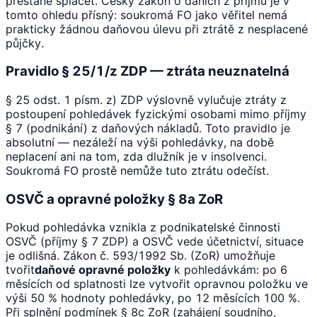
přestane splácet. Český zákon o daních z příjmů je v
tomto ohledu přísný: soukromá FO jako věřitel nemá
prakticky žádnou daňovou úlevu při ztrátě z nesplacené
půjčky.
Pravidlo § 25/1/z ZDP — ztráta neuznatelná
§ 25 odst. 1 písm. z) ZDP výslovně vylučuje ztráty z
postoupení pohledávek fyzickými osobami mimo příjmy
§ 7 (podnikání) z daňových nákladů. Toto pravidlo je
absolutní — nezáleží na výši pohledávky, na době
neplacení ani na tom, zda dlužník je v insolvenci.
Soukromá FO prostě nemůže tuto ztrátu odečíst.
OSVČ a opravné položky § 8a ZoR
Pokud pohledávka vznikla z podnikatelské činnosti
OSVČ (příjmy § 7 ZDP) a OSVČ vede účetnictví, situace
je odlišná. Zákon č. 593/1992 Sb. (ZoR) umožňuje
tvořit
daňové opravné položky
k pohledávkám: po 6
měsících od splatnosti lze vytvořit opravnou položku ve
výši 50 % hodnoty pohledávky, po 12 měsících 100 %.
Při splnění podmínek § 8c ZoR (zahájení soudního,