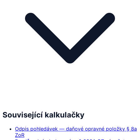
Související kalkulačky
Odpis pohledávek — daňové opravné položky § 8a
ZoR