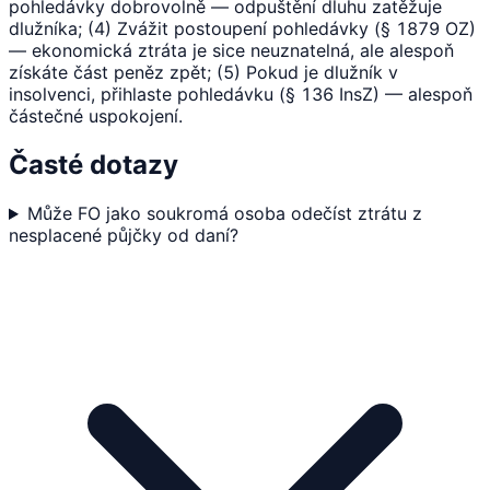
pohledávky dobrovolně — odpuštění dluhu zatěžuje
dlužníka; (4) Zvážit postoupení pohledávky (§ 1879 OZ)
— ekonomická ztráta je sice neuznatelná, ale alespoň
získáte část peněz zpět; (5) Pokud je dlužník v
insolvenci, přihlaste pohledávku (§ 136 InsZ) — alespoň
částečné uspokojení.
Časté dotazy
Může FO jako soukromá osoba odečíst ztrátu z
nesplacené půjčky od daní?