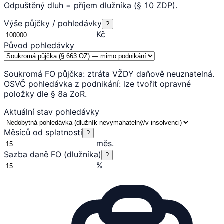
Odpuštěný dluh = příjem dlužníka (§ 10 ZDP).
Výše půjčky / pohledávky
?
Kč
Původ pohledávky
Soukromá FO půjčka: ztráta VŽDY daňově neuznatelná.
OSVČ pohledávka z podnikání: lze tvořit opravné
položky dle § 8a ZoR.
Aktuální stav pohledávky
Měsíců od splatnosti
?
měs.
Sazba daně FO (dlužníka)
?
%