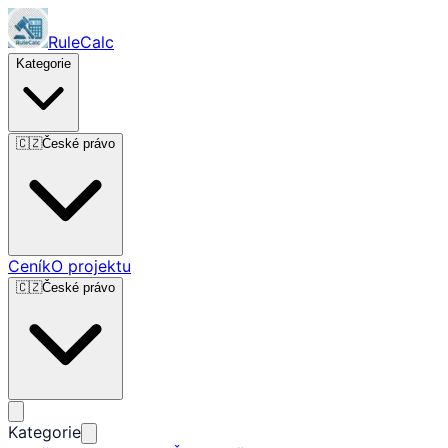
RuleCalc
Kategorie
🇨🇿
České právo
Ceník
O projektu
🇨🇿
České právo
Kategorie