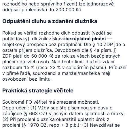
rozhodčího nebo správního řízení) lze jednorázově
odepsat pohledávku do 200 000 Kč.
Odpuštění dluhu a zdanění dlužníka
Pokud se věřitel rozhodne dluh odpustit (vzdát se
pohledávky), dlužník získává
bezúplatné plnění
—
majetkový prospěch bez protiplnění. Dle § 10 ZDP jde o
ostatní příjem dlužníka. Osvobození dle § 4a písm. j)
ZDP platí do 50 000 Kč za rok ze všech bezúplatných
plnění od cizích osob. Nad tento limit dlužník zdaní
sazboum 15 % (resp. 23 % v solidárním pásmu). Příbuzní
v přímé řadě, sourozenci a manžel/manželka mají
osvobození bez limitu.
Praktická strategie věřitele
Soukromá FO věřitel má omezené možnosti.
Doporučení: (1) Vždy sepište písemnou smlouvu o
zápůjčce (§ 663 OZ) s jasným datem splatnosti a úroky;
(2) Při prodlení dlužníka okamžitě uplatnit úrok z
prodlení (§ 1970 OZ, repo + 8 p.b.); (3) Nevzdávat se