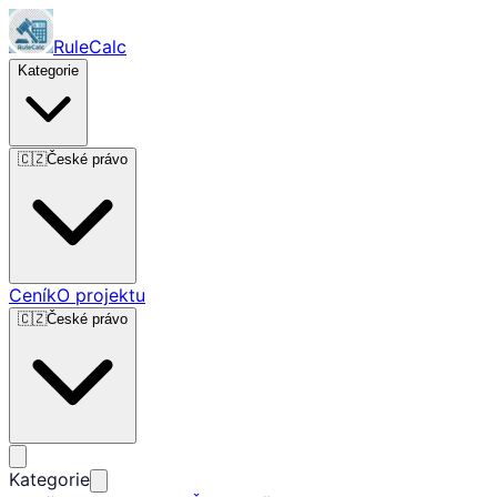
RuleCalc
Kategorie
🇨🇿
České právo
Ceník
O projektu
🇨🇿
České právo
Kategorie