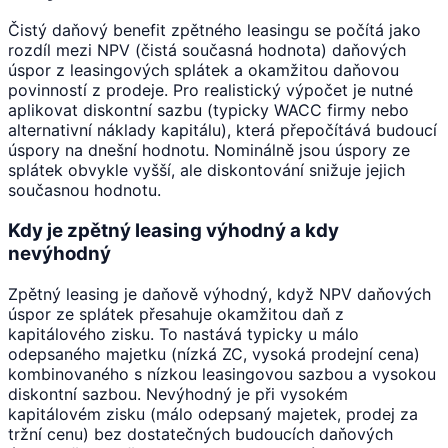
Čistý daňový benefit zpětného leasingu se počítá jako
rozdíl mezi NPV (čistá současná hodnota) daňových
úspor z leasingových splátek a okamžitou daňovou
povinností z prodeje. Pro realistický výpočet je nutné
aplikovat diskontní sazbu (typicky WACC firmy nebo
alternativní náklady kapitálu), která přepočítává budoucí
úspory na dnešní hodnotu. Nominálně jsou úspory ze
splátek obvykle vyšší, ale diskontování snižuje jejich
současnou hodnotu.
Kdy je zpětný leasing výhodný a kdy
nevýhodný
Zpětný leasing je daňově výhodný, když NPV daňových
úspor ze splátek přesahuje okamžitou daň z
kapitálového zisku. To nastává typicky u málo
odepsaného majetku (nízká ZC, vysoká prodejní cena)
kombinovaného s nízkou leasingovou sazbou a vysokou
diskontní sazbou. Nevýhodný je při vysokém
kapitálovém zisku (málo odepsaný majetek, prodej za
tržní cenu) bez dostatečných budoucích daňových