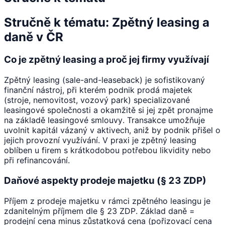
Stručně k tématu: Zpětný leasing a
daně v ČR
Co je zpětný leasing a proč jej firmy využívají
Zpětný leasing (sale-and-leaseback) je sofistikovaný
finanční nástroj, při kterém podnik prodá majetek
(stroje, nemovitost, vozový park) specializované
leasingové společnosti a okamžitě si jej zpět pronajme
na základě leasingové smlouvy. Transakce umožňuje
uvolnit kapitál vázaný v aktivech, aniž by podnik přišel o
jejich provozní využívání. V praxi je zpětný leasing
oblíben u firem s krátkodobou potřebou likvidity nebo
při refinancování.
Daňové aspekty prodeje majetku (§ 23 ZDP)
Příjem z prodeje majetku v rámci zpětného leasingu je
zdanitelným příjmem dle § 23 ZDP. Základ daně =
prodejní cena minus zůstatková cena (pořizovací cena