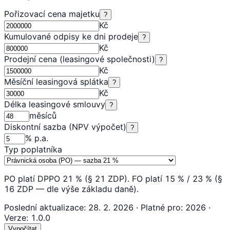
Pořizovací cena majetku
?
Kč
Kumulované odpisy ke dni prodeje
?
Kč
Prodejní cena (leasingové společnosti)
?
Kč
Měsíční leasingová splátka
?
Kč
Délka leasingové smlouvy
?
měsíců
Diskontní sazba (NPV výpočet)
?
% p.a.
Typ poplatníka
PO platí DPPO 21 % (§ 21 ZDP). FO platí 15 % / 23 % (§
16 ZDP — dle výše základu daně).
Poslední aktualizace
:
28. 2. 2026
·
Platné pro
:
2026
·
Verze
:
1.0.0
Vypočítat