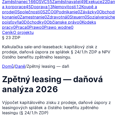
Zaměstnanec
166
OSVČ
55
Zaměstnavatel
49
Exekuce
22
Dan
a korporace
45
Doprava
13
Nemovitosti
12
Koupě a
prodej
0
Společnosti
0
SZČO
0
Podnikanie
0
Záväzky
0
Obchod
konanie
0
Zamestnanie
0
Zdravotná
0
Steuern
0
Sozialversich
poisťovňa
0
Dôchodky
0
Občianske právo
0
Kodeks
pracy
0
Praca
0
Prawo
0
Prawo wodne
0
Ceník
O projektu
§ 23 ZDP
Kalkulačka sale-and-leaseback: kapitálový zisk z
prodeje, daňová úspora ze splátek § 24/1/h ZDP a NPV
čistého benefitu zpětného leasingu.
Domů
/
Daně
/
Zpětný leasing — daň
Zpětný leasing — daňová
analýza 2026
Výpočet kapitálového zisku z prodeje, daňové úspory z
leasingových splátek a čistého benefitu zpětného
leasingu (§ 24/1/h ZDP)