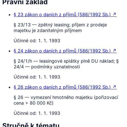
Právní základ
§ 23
zákon o daních z příjmů
(
586/1992 Sb.
)
↗
§ 23/13 — zpětný leasing; příjem z prodeje
majetku je zdanitelným příjmem
Účinné od:
1. 1. 1993
§ 24
zákon o daních z příjmů
(
586/1992 Sb.
)
↗
§ 24/1/h — leasingové splátky plně DU náklad; §
24/4 — podmínky uznatelnosti
Účinné od:
1. 1. 1993
§ 26
zákon o daních z příjmů
(
586/1992 Sb.
)
↗
§ 26 — vymezení hmotného majetku (pořizovací
cena > 80 000 Kč)
Účinné od:
1. 1. 1993
Stručně k tématu