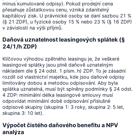
minus kumulované odpisy). Pokud prodejní cena
přesahuje zůstatkovou cenu, vzniká zdanitelný
kapitálový zisk. U právnické osoby se daní sazbou 21 %
(§ 21 ZDP), u fyzické osoby 15 % nebo 23 % (§ 16 ZDP)
v závislosti na výši příjmů.
Daňová uznatelnost leasingových splátek (§
24/1/h ZDP)
Klíčovou výhodou zpětného leasingu je, že veškeré
leasingové splátky jsou plně daňově uznatelným
nákladem dle § 24 odst. 1 písm. h) ZDP. To je zásadní
rozdíl od vlastnictví majetku, kde jsou daňové odpisy
limitovány dobou a metodou odpisování. Aby byla
splátka uznatelná, musí být splněny podmínky § 24 odst.
4 ZDP: minimální délka leasingové smlouvy musí
odpovídat minimální době odpisování příslušné
odpisové skupiny (skupina 1: 3 roky, skupina 2: 5 let,
skupina 3: 10 let).
Výpočet čistého daňového benefitu a NPV
analýza