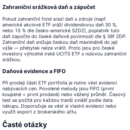
Zahraniční srážková daň a zápočet
Pokud zahraniční fond srazí daň u zdroje (např.
americké akciové ETF sráží dividendovou daň 30 %,
nebo 15 % dle česko-americké SZDZ), poplatník tuto
daň započte do české daňové povinnosti dle § 38f ZDP.
Zahraniční daň snižuje českou daň maximálně do její
výše — přebytek nelze vrátit. Proto jsou pro české
investory výhodné irské UCITS ETF s nulovou zahraniční
srážkou.
Daňová evidence a FIFO
Při prodeji části ETF portfolia je nutno vést evidenci
nabývacích cen. Povolené metody jsou FIFO (první
koupené = první prodané) nebo vážený průměr. Časový
test se počítá pro každou tranši zvlášť podle data
nákupu. Doporučuje se vést si vlastní evidenci nebo
využít export z brokerského účtu.
Časté otázky