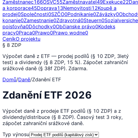
Zaměstnanec
166
OSVČ
55
Zaměstnavatel
49
Exekuce
22
Dan
a korporace
45
Doprava
13
Nemovitosti
12
Koupě a
prodej
0
Společnosti
0
SZČO
0
Podnikanie
0
Záväzky
0
Obchod
konanie
0
Zamestnanie
0
Zdravotná
0
Steuern
0
Sozialversich
poisťovňa
0
Dôchodky
0
Občianske právo
0
Kodeks
pracy
0
Praca
0
Prawo
0
Prawo wodne
0
Ceník
O projektu
§ 8 ZDP
Výpočet daně z ETF — prodej podílů (§ 10 ZDP, 3letý
test) a dividendy (§ 8 ZDP, 15 %). Zápočet zahraniční
srážkové daně (§ 38f ZDP). Zdarma.
Domů
/
Daně
/
Zdanění ETF
Zdanění ETF 2026
Výpočet daně z prodeje ETF podílů (§ 10 ZDP) a z
dividendy/distribuce (§ 8 ZDP). Časový test 3 roky,
zápočet zahraniční srážkové daně.
Typ výnosu