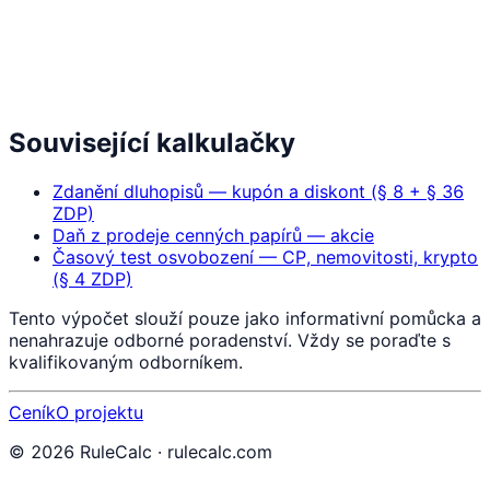
Související kalkulačky
Zdanění dluhopisů — kupón a diskont (§ 8 + § 36
ZDP)
Daň z prodeje cenných papírů — akcie
Časový test osvobození — CP, nemovitosti, krypto
(§ 4 ZDP)
Tento výpočet slouží pouze jako informativní pomůcka a
nenahrazuje odborné poradenství. Vždy se poraďte s
kvalifikovaným odborníkem.
Ceník
O projektu
©
2026
RuleCalc · rulecalc.com