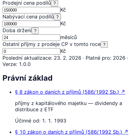
Prodejní cena podílů
?
Kč
Nabývací cena podílů
?
Kč
Doba držení
?
měsíců
Ostatní příjmy z prodeje CP v tomto roce
?
Kč
Poslední aktualizace
:
23. 2. 2026
·
Platné pro
:
2026
·
Verze
:
1.0.0
Právní základ
§ 8
zákon o daních z příjmů
(
586/1992 Sb.
)
↗
příjmy z kapitálového majetku — dividendy a
distribuce z ETF
Účinné od:
1. 1. 1993
§ 10
zákon o daních z příjmů
(
586/1992 Sb.
)
↗