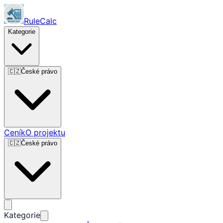
RuleCalc
Kategorie
🇨🇿
České právo
Ceník
O projektu
🇨🇿
České právo
Kategorie