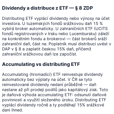
Dividendy a distribuce z ETF — § 8 ZDP
Distributing ETF vyplácí dividendy nebo výnosy na účet
investora. U tuzemských fondů srážkovou daň 15 %
vybírá broker automaticky. U zahraničních ETF (UCITS
fondů registrovaných v Irsku nebo Lucembursku) záleží
na konkrétním fondu a brokerovi — část brokerů sráží
zahraniční daň, část ne. Poplatník musí distribuci uvést v
DAP v § 8 a zaplatit českou 15% daň, přičemž
zahraniční srážkovou daň lze započíst.
Accumulating vs distributing ETF
Accumulating (hromadící) ETF reinvestuje dividendy
automaticky bez výplaty na účet. V ČR se tyto
reinvestované dividendy nedaní průběžně — daň
nastane až při prodeji podílů jako kapitálový zisk. Toto
je daňová výhoda accumulating ETF: odsunutí daňové
povinnosti a využití složeného úroku. Distributing ETF
vyplácí dividendy ročně a ty podléhají 15% srážkové
dani ihned.