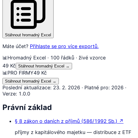
Stáhnout hromadný Excel
Máte účet?
Přihlaste se pro více exportů.
📊
Hromadný Excel · 100 řádků · živé vzorce
49 Kč
Stáhnout hromadný Excel
→
📊
PRO FIRMY
49 Kč
Stáhnout hromadný Excel
→
Poslední aktualizace
:
23. 2. 2026
·
Platné pro
:
2026
·
Verze
:
1.0.0
Právní základ
§ 8
zákon o daních z příjmů
(
586/1992 Sb.
)
↗
příjmy z kapitálového majetku — distribuce z ETF