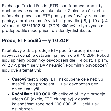
Exchange-Traded Funds (ETF) jsou fondové produkty
obchodované na burze jako akcie. Z hlediska českého
daňového práva jsou ETF podíly považovány za cenné
papíry, a proto se na ně vztahují pravidla § 8, § 10 a § 4
zákona č. 586/1992 Sb. (ZDP). Klíčový je typ výnosu:
prodej podílů nebo příjem dividendy/distribuce.
Prodej ETF podílů — § 10 ZDP
Kapitálový zisk z prodeje ETF podílů (prodejní cena −
nabývací cena) je ostatním příjmem dle § 10 ZDP. Pokud
jsou splněny podmínky osvobození dle § 4 odst. 1 písm.
w) ZDP, příjem se v DAP neuvádí. Podmínky osvobození
jsou dvě alternativní:
Časový test 3 roky:
ETF nakoupené déle než 36
měsíců před prodejem — zisk osvobozen bez
ohledu na výši.
Roční limit 100 000 Kč:
celkové příjmy z prodeje
všech CP (akcie, ETF, dluhopisy) v daném
kalendářním roce pod 100 000 Kč — celý zisk
osvobozen.