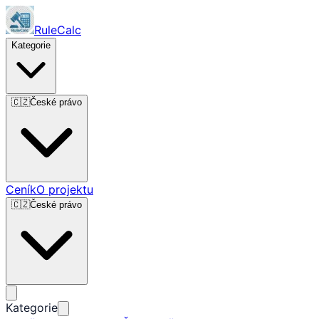
RuleCalc
Kategorie
🇨🇿
České právo
Ceník
O projektu
🇨🇿
České právo
Kategorie