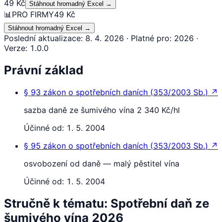
49 Kč
Stáhnout hromadný Excel
→
📊
PRO FIRMY
49 Kč
Stáhnout hromadný Excel
→
Poslední aktualizace
:
8. 4. 2026
·
Platné pro
:
2026
·
Verze
:
1.0.0
Právní základ
§ 93
zákon o spotřebních daních
(
353/2003 Sb.
)
↗
sazba daně ze šumivého vína 2 340 Kč/hl
Účinné od:
1. 5. 2004
§ 95
zákon o spotřebních daních
(
353/2003 Sb.
)
↗
osvobození od daně — malý pěstitel vína
Účinné od:
1. 5. 2004
Stručně k tématu: Spotřební daň ze
šumivého vína 2026