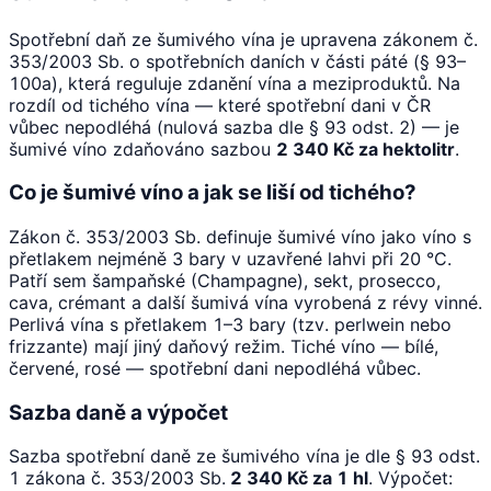
Spotřební daň ze šumivého vína je upravena zákonem č.
353/2003 Sb. o spotřebních daních v části páté (§ 93–
100a), která reguluje zdanění vína a meziproduktů. Na
rozdíl od tichého vína — které spotřební dani v ČR
vůbec nepodléhá (nulová sazba dle § 93 odst. 2) — je
šumivé víno zdaňováno sazbou
2 340 Kč za hektolitr
.
Co je šumivé víno a jak se liší od tichého?
Zákon č. 353/2003 Sb. definuje šumivé víno jako víno s
přetlakem nejméně 3 bary v uzavřené lahvi při 20 °C.
Patří sem šampaňské (Champagne), sekt, prosecco,
cava, crémant a další šumivá vína vyrobená z révy vinné.
Perlivá vína s přetlakem 1–3 bary (tzv. perlwein nebo
frizzante) mají jiný daňový režim. Tiché víno — bílé,
červené, rosé — spotřební dani nepodléhá vůbec.
Sazba daně a výpočet
Sazba spotřební daně ze šumivého vína je dle § 93 odst.
1 zákona č. 353/2003 Sb.
2 340 Kč za 1 hl
. Výpočet: