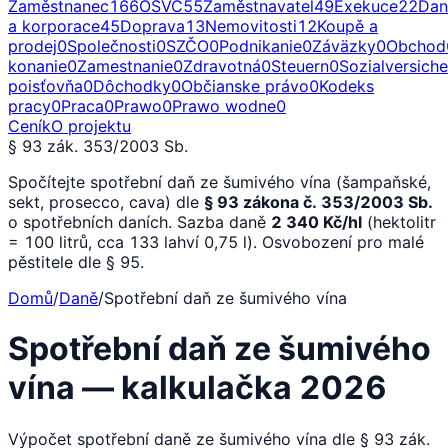
Zaměstnanec
166
OSVČ
55
Zaměstnavatel
49
Exekuce
22
Dan
a korporace
45
Doprava
13
Nemovitosti
12
Koupě a
prodej
0
Společnosti
0
SZČO
0
Podnikanie
0
Záväzky
0
Obchod
konanie
0
Zamestnanie
0
Zdravotná
0
Steuern
0
Sozialversich
poisťovňa
0
Dôchodky
0
Občianske právo
0
Kodeks
pracy
0
Praca
0
Prawo
0
Prawo wodne
0
Ceník
O projektu
§ 93 zák. 353/2003 Sb.
Spočítejte spotřební daň ze šumivého vína (šampaňské,
sekt, prosecco, cava) dle
§ 93 zákona č. 353/2003 Sb.
o spotřebních daních. Sazba daně
2 340 Kč/hl
(hektolitr
= 100 litrů, cca 133 lahví 0,75 l). Osvobození pro malé
pěstitele dle § 95.
Domů
/
Daně
/
Spotřební daň ze šumivého vína
Spotřební daň ze šumivého
vína — kalkulačka 2026
Výpočet spotřební daně ze šumivého vína dle § 93 zák.