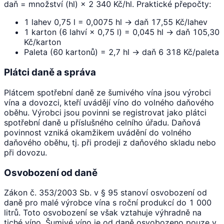
daň = množství (hl) × 2 340 Kč/hl. Praktické přepočty:
1 lahev 0,75 l = 0,0075 hl → daň 17,55 Kč/lahev
1 karton (6 lahví × 0,75 l) = 0,045 hl → daň 105,30
Kč/karton
Paleta (60 kartonů) = 2,7 hl → daň 6 318 Kč/paleta
Plátci daně a správa
Plátcem spotřební daně ze šumivého vína jsou výrobci
vína a dovozci, kteří uvádějí víno do volného daňového
oběhu. Výrobci jsou povinni se registrovat jako plátci
spotřební daně u příslušného celního úřadu. Daňová
povinnost vzniká okamžikem uvádění do volného
daňového oběhu, tj. při prodeji z daňového skladu nebo
při dovozu.
Osvobození od daně
Zákon č. 353/2003 Sb. v § 95 stanoví osvobození od
daně pro malé výrobce vína s roční produkcí do 1 000
litrů. Toto osvobození se však vztahuje výhradně na
tiché víno. Šumivé víno je od daně osvobozeno pouze v