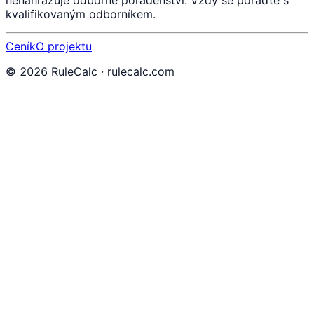
kvalifikovaným odborníkem.
Ceník
O projektu
©
2026
RuleCalc · rulecalc.com