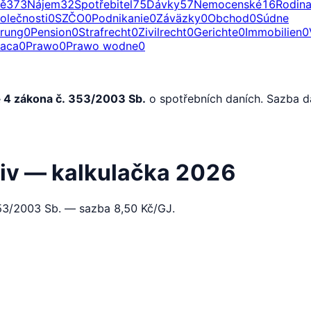
ě
373
Nájem
32
Spotřebitel
75
Dávky
57
Nemocenské
16
Rodin
olečnosti
0
SZČO
0
Podnikanie
0
Záväzky
0
Obchod
0
Súdne
erung
0
Pension
0
Strafrecht
0
Zivilrecht
0
Gerichte
0
Immobilien
0
raca
0
Prawo
0
Prawo wodne
0
§ 4 zákona č. 353/2003 Sb.
o spotřebních daních. Sazba 
liv — kalkulačka 2026
353/2003 Sb. — sazba 8,50 Kč/GJ.