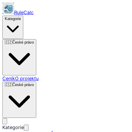
RuleCalc
Kategorie
🇨🇿
České právo
Ceník
O projektu
🇨🇿
České právo
Kategorie