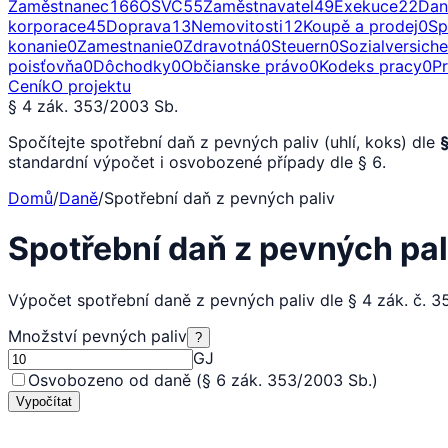
Zaměstnanec
166
OSVČ
55
Zaměstnavatel
49
Exekuce
22
Dan
korporace
45
Doprava
13
Nemovitosti
12
Koupě a prodej
0
Sp
konanie
0
Zamestnanie
0
Zdravotná
0
Steuern
0
Sozialversich
poisťovňa
0
Dôchodky
0
Občianske právo
0
Kodeks pracy
0
P
Ceník
O projektu
§ 4 zák. 353/2003 Sb.
Spočítejte spotřební daň z pevných paliv (uhlí, koks) dle
standardní výpočet i osvobozené případy dle § 6.
Domů
/
Daně
/
Spotřební daň z pevných paliv
Spotřební daň z pevných pa
Výpočet spotřební daně z pevných paliv dle § 4 zák. č. 
Množství pevných paliv
?
GJ
Osvobozeno od daně (§ 6 zák. 353/2003 Sb.)
Vypočítat