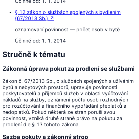
Účinné od:
1. 1. 2014
§ 12
zákon o službách spojených s bydlením
(
67/2013 Sb.
)
↗
oznamovací povinnost — počet osob v bytě
Účinné od:
1. 1. 2014
Stručně k tématu
Zákonná úprava pokut za prodlení se službami
Zákon č. 67/2013 Sb., o službách spojených s užíváním
bytů a nebytových prostorů, upravuje povinnosti
poskytovatelů a příjemců služeb v oblasti vyúčtování
nákladů na služby, oznámení počtu osob rozhodných
pro rozúčtování a finančního vypořádání přeplatků a
nedoplatků. Pokud některá ze stran poruší svou
povinnost, vzniká druhé straně právo na pokutu za
prodlení dle § 13 tohoto zákona.
Sazba pokuty a zákonný strop