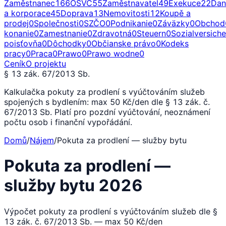
Zaměstnanec
166
OSVČ
55
Zaměstnavatel
49
Exekuce
22
Dan
a korporace
45
Doprava
13
Nemovitosti
12
Koupě a
prodej
0
Společnosti
0
SZČO
0
Podnikanie
0
Záväzky
0
Obchod
konanie
0
Zamestnanie
0
Zdravotná
0
Steuern
0
Sozialversich
poisťovňa
0
Dôchodky
0
Občianske právo
0
Kodeks
pracy
0
Praca
0
Prawo
0
Prawo wodne
0
Ceník
O projektu
§ 13 zák. 67/2013 Sb.
Kalkulačka pokuty za prodlení s vyúčtováním služeb
spojených s bydlením: max 50 Kč/den dle § 13 zák. č.
67/2013 Sb. Platí pro pozdní vyúčtování, neoznámení
počtu osob i finanční vypořádání.
Domů
/
Nájem
/
Pokuta za prodlení — služby bytu
Pokuta za prodlení —
služby bytu 2026
Výpočet pokuty za prodlení s vyúčtováním služeb dle §
13 zák. č. 67/2013 Sb. — max 50 Kč/den