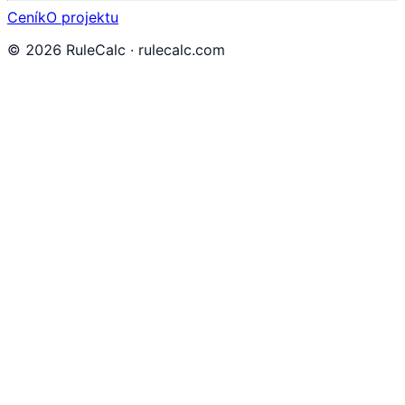
Ceník
O projektu
©
2026
RuleCalc · rulecalc.com