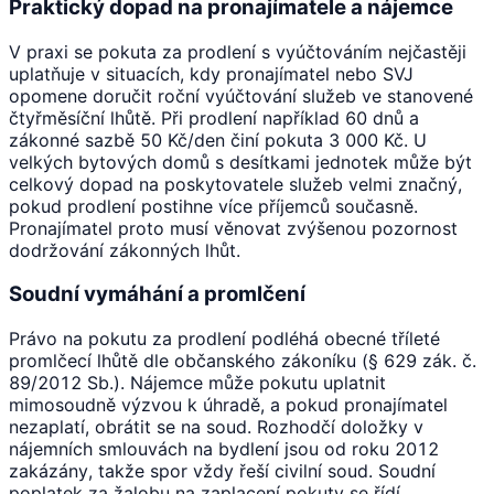
Praktický dopad na pronajímatele a nájemce
V praxi se pokuta za prodlení s vyúčtováním nejčastěji
uplatňuje v situacích, kdy pronajímatel nebo SVJ
opomene doručit roční vyúčtování služeb ve stanovené
čtyřměsíční lhůtě. Při prodlení například 60 dnů a
zákonné sazbě 50 Kč/den činí pokuta 3 000 Kč. U
velkých bytových domů s desítkami jednotek může být
celkový dopad na poskytovatele služeb velmi značný,
pokud prodlení postihne více příjemců současně.
Pronajímatel proto musí věnovat zvýšenou pozornost
dodržování zákonných lhůt.
Soudní vymáhání a promlčení
Právo na pokutu za prodlení podléhá obecné tříleté
promlčecí lhůtě dle občanského zákoníku (§ 629 zák. č.
89/2012 Sb.). Nájemce může pokutu uplatnit
mimosoudně výzvou k úhradě, a pokud pronajímatel
nezaplatí, obrátit se na soud. Rozhodčí doložky v
nájemních smlouvách na bydlení jsou od roku 2012
zakázány, takže spor vždy řeší civilní soud. Soudní
poplatek za žalobu na zaplacení pokuty se řídí