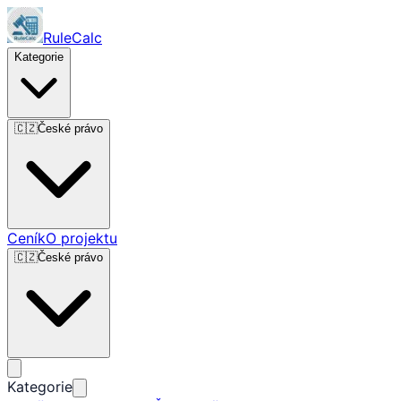
RuleCalc
Kategorie
🇨🇿
České právo
Ceník
O projektu
🇨🇿
České právo
Kategorie