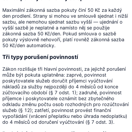
Maximální zákonná sazba pokuty činí 50 Kč za každý
den prodlení. Strany si mohou ve smlouvě sjednat i nižší
sazbu, ale nemohou sjednat sazbu vyšší — ujednání o
vyšší sazbě je neplatné a namísto něj se použije
zákonná sazba 50 Kč/den. Pokud smlouva o sazbě
pokuty výslovně nehovoří, platí rovněž zákonná sazba
50 Kč/den automaticky.
Tři typy porušení povinností
Zákon rozlišuje tři hlavní povinnosti, za jejichž porušení
může být pokuta uplatněna: zaprvé, povinnost
poskytovatele služeb doručit příjemci vyúčtování
nákladů za služby nejpozději do 4 měsíců od konce
zúčtovacího období (§ 7 odst. 1); zadruhé, povinnost
příjemce i poskytovatele oznámit bez zbytečného
odkladu změnu počtu osob rozhodných pro rozúčtování
služeb (§ 12); zatřetí, povinnost provést finanční
vypořádání (vrácení přeplatku nebo úhrada nedoplatku)
do 4 měsíců od doručení vyúčtování (§ 7 odst. 3).