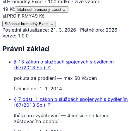
📊
Hromadný Excel · 100 řádků · živé vzorce
49 Kč
Stáhnout hromadný Excel
→
📊
PRO FIRMY
49 Kč
Stáhnout hromadný Excel
→
Poslední aktualizace
:
21. 3. 2026
·
Platné pro
:
2026
·
Verze
:
1.0.0
Právní základ
§ 13
zákon o službách spojených s bydlením
(
67/2013 Sb.
)
↗
pokuta za prodlení — max 50 Kč/den
Účinné od:
1. 1. 2014
§ 7 odst. 1
zákon o službách spojených s bydlením
(
67/2013 Sb.
)
↗
lhůta pro vyúčtování — 4 měsíce od konce
zúčtovacího období