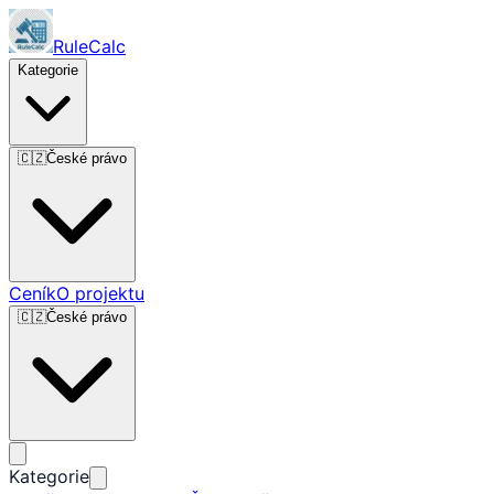
RuleCalc
Kategorie
🇨🇿
České právo
Ceník
O projektu
🇨🇿
České právo
Kategorie