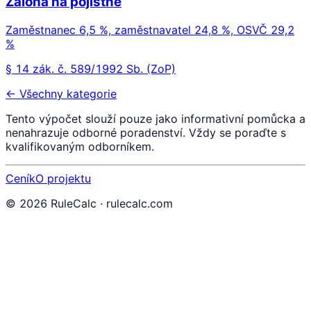
Záloha na pojistné
Zaměstnanec 6,5 %, zaměstnavatel 24,8 %, OSVČ 29,2
%
§ 14 zák. č. 589/1992 Sb. (ZoP)
← Všechny kategorie
Tento výpočet slouží pouze jako informativní pomůcka a
nenahrazuje odborné poradenství. Vždy se poraďte s
kvalifikovaným odborníkem.
Ceník
O projektu
©
2026
RuleCalc · rulecalc.com