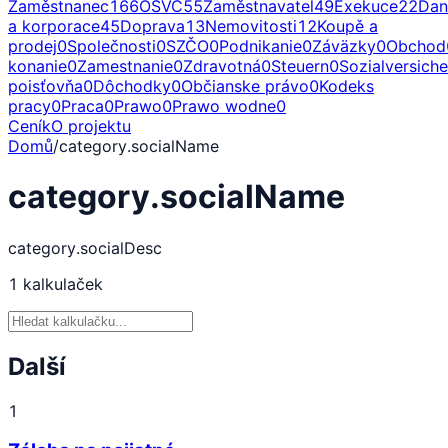
Zaměstnanec
166
OSVČ
55
Zaměstnavatel
49
Exekuce
22
Dan
a korporace
45
Doprava
13
Nemovitosti
12
Koupě a
prodej
0
Společnosti
0
SZČO
0
Podnikanie
0
Záväzky
0
Obchod
konanie
0
Zamestnanie
0
Zdravotná
0
Steuern
0
Sozialversich
poisťovňa
0
Dôchodky
0
Občianske právo
0
Kodeks
pracy
0
Praca
0
Prawo
0
Prawo wodne
0
Ceník
O projektu
Domů
/
category.socialName
category.socialName
category.socialDesc
1
kalkulaček
Další
1