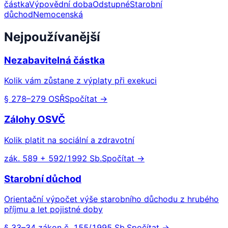
částka
Výpovědní doba
Odstupné
Starobní
důchod
Nemocenská
Nejpoužívanější
Nezabavitelná částka
Kolik vám zůstane z výplaty při exekuci
§ 278–279 OSŘ
Spočítat →
Zálohy OSVČ
Kolik platit na sociální a zdravotní
zák. 589 + 592/1992 Sb.
Spočítat →
Starobní důchod
Orientační výpočet výše starobního důchodu z hrubého
příjmu a let pojistné doby
§ 33–34 zákon č. 155/1995 Sb.
Spočítat →