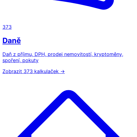
373
Daně
Daň z příjmu, DPH, prodej nemovitostí, kryptoměny,
spoření, pokuty
Zobrazit 373 kalkulaček →