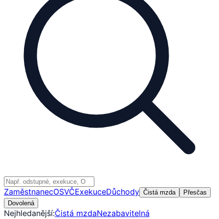
Zaměstnanec
OSVČ
Exekuce
Důchody
Čistá mzda
Přesčas
Dovolená
Nejhledanější:
Čistá mzda
Nezabavitelná