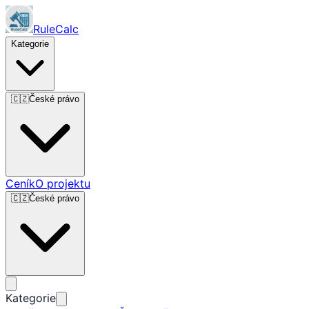
RuleCalc
Kategorie
🇨🇿
České právo
Ceník
O projektu
🇨🇿
České právo
Kategorie