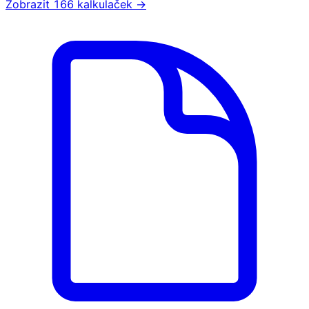
Zobrazit 166 kalkulaček →