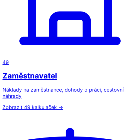
49
Zaměstnavatel
Náklady na zaměstnance, dohody o práci, cestovní
náhrady
Zobrazit 49 kalkulaček →