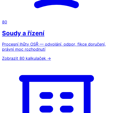
80
Soudy a řízení
Procesní lhůty OSŘ — odvolání, odpor, fikce doručení,
právní moc rozhodnutí
Zobrazit 80 kalkulaček →