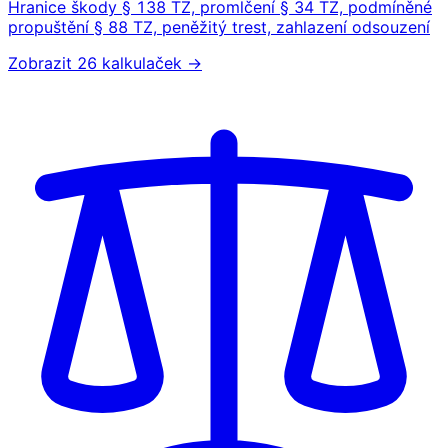
Hranice škody § 138 TZ, promlčení § 34 TZ, podmíněné
propuštění § 88 TZ, peněžitý trest, zahlazení odsouzení
Zobrazit 26 kalkulaček →