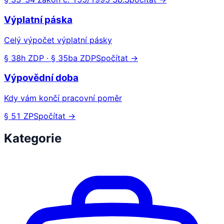
Výplatní páska
Celý výpočet výplatní pásky
§ 38h ZDP · § 35ba ZDP
Spočítat →
Výpovědní doba
Kdy vám končí pracovní poměr
§ 51 ZP
Spočítat →
Kategorie