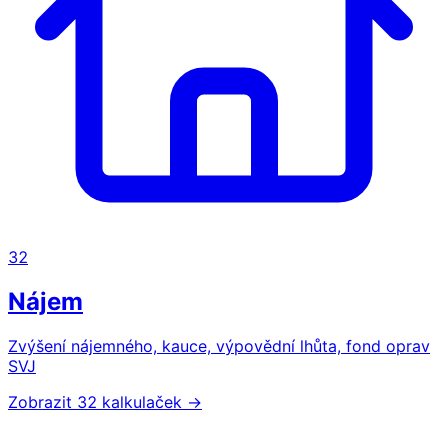
32
Nájem
Zvýšení nájemného, kauce, výpovědní lhůta, fond oprav
SVJ
Zobrazit 32 kalkulaček →