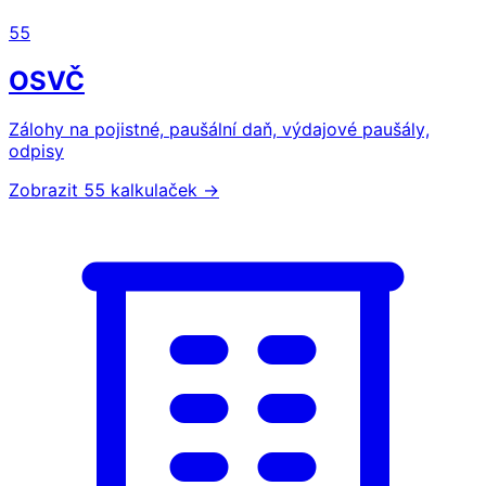
55
OSVČ
Zálohy na pojistné, paušální daň, výdajové paušály,
odpisy
Zobrazit 55 kalkulaček →