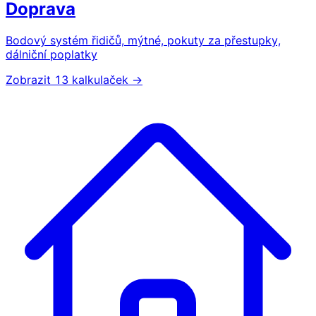
Doprava
Bodový systém řidičů, mýtné, pokuty za přestupky,
dálniční poplatky
Zobrazit 13 kalkulaček →