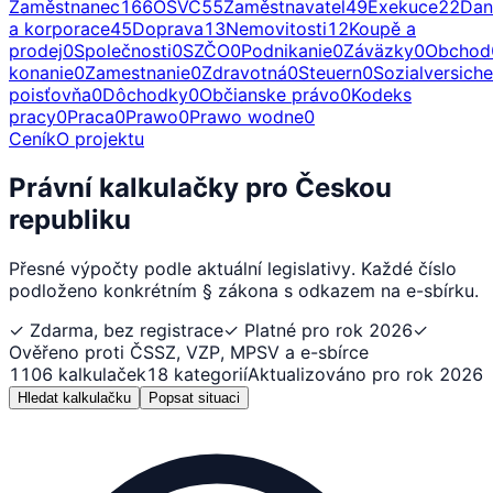
Zaměstnanec
166
OSVČ
55
Zaměstnavatel
49
Exekuce
22
Dan
a korporace
45
Doprava
13
Nemovitosti
12
Koupě a
prodej
0
Společnosti
0
SZČO
0
Podnikanie
0
Záväzky
0
Obchod
konanie
0
Zamestnanie
0
Zdravotná
0
Steuern
0
Sozialversich
poisťovňa
0
Dôchodky
0
Občianske právo
0
Kodeks
pracy
0
Praca
0
Prawo
0
Prawo wodne
0
Ceník
O projektu
Právní kalkulačky pro Českou
republiku
Přesné výpočty podle aktuální legislativy. Každé číslo
podloženo konkrétním § zákona s odkazem na e-sbírku.
✓
Zdarma, bez registrace
✓
Platné pro rok 2026
✓
Ověřeno proti ČSSZ, VZP, MPSV a e-sbírce
1106
kalkulaček
18
kategorií
Aktualizováno pro rok 2026
Hledat kalkulačku
Popsat situaci