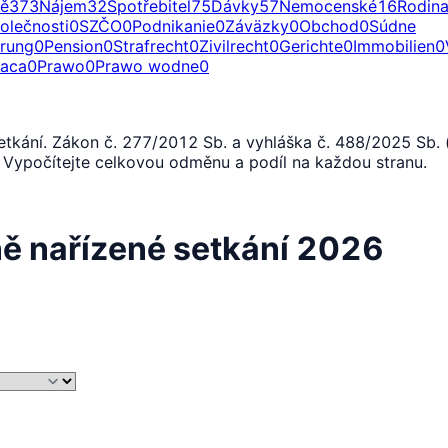
ě
373
Nájem
32
Spotřebitel
75
Dávky
57
Nemocenské
16
Rodin
olečnosti
0
SZČO
0
Podnikanie
0
Záväzky
0
Obchod
0
Súdne
erung
0
Pension
0
Strafrecht
0
Zivilrecht
0
Gerichte
0
Immobilien
0
raca
0
Prawo
0
Prawo wodne
0
tkání. Zákon č. 277/2012 Sb. a vyhláška č. 488/2025 Sb. 
. Vypočítejte celkovou odměnu a podíl na každou stranu.
 nařízené setkání 2026