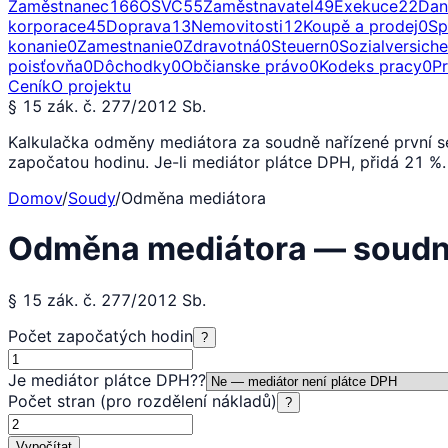
Zaměstnanec
166
OSVČ
55
Zaměstnavatel
49
Exekuce
22
Dan
korporace
45
Doprava
13
Nemovitosti
12
Koupě a prodej
0
Sp
konanie
0
Zamestnanie
0
Zdravotná
0
Steuern
0
Sozialversich
poisťovňa
0
Dôchodky
0
Občianske právo
0
Kodeks pracy
0
P
Ceník
O projektu
§ 15 zák. č. 277/2012 Sb.
Kalkulačka odměny mediátora za soudně nařízené první se
započatou hodinu. Je-li mediátor plátce DPH, přidá 21 %
Domov
/
Soudy
/
Odměna mediátora
Odměna mediátora — soudně
§ 15 zák. č. 277/2012 Sb.
Počet započatých hodin
?
Je mediátor plátce DPH?
?
Počet stran (pro rozdělení nákladů)
?
Vypočítat