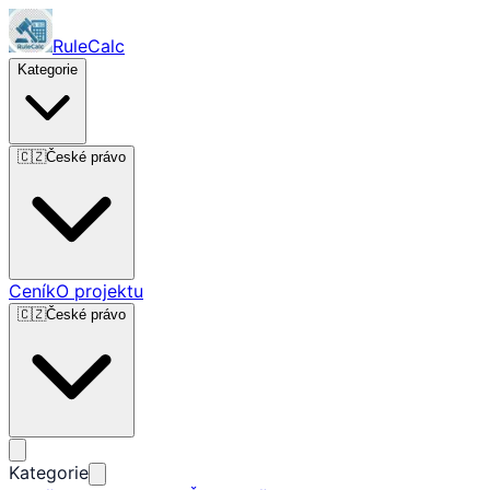
RuleCalc
Kategorie
🇨🇿
České právo
Ceník
O projektu
🇨🇿
České právo
Kategorie