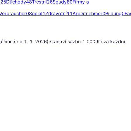
a
25
Důchody
48
Trestní
26
Soudy
80
Firmy a
Verbraucher
0
Social
1
Zdravotní
11
Arbeitnehmer
0
Bildung
0
Fa
(účinná od 1. 1. 2026) stanoví sazbu 1 000 Kč za každou