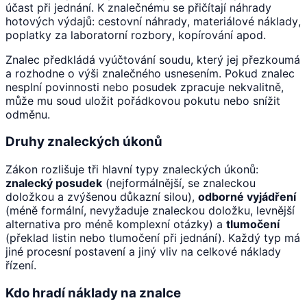
účast při jednání. K znalečnému se přičítají náhrady
hotových výdajů: cestovní náhrady, materiálové náklady,
poplatky za laboratorní rozbory, kopírování apod.
Znalec předkládá vyúčtování soudu, který jej přezkoumá
a rozhodne o výši znalečného usnesením. Pokud znalec
nesplní povinnosti nebo posudek zpracuje nekvalitně,
může mu soud uložit pořádkovou pokutu nebo snížit
odměnu.
Druhy znaleckých úkonů
Zákon rozlišuje tři hlavní typy znaleckých úkonů:
znalecký posudek
(nejformálnější, se znaleckou
doložkou a zvýšenou důkazní silou),
odborné vyjádření
(méně formální, nevyžaduje znaleckou doložku, levnější
alternativa pro méně komplexní otázky) a
tlumočení
(překlad listin nebo tlumočení při jednání). Každý typ má
jiné procesní postavení a jiný vliv na celkové náklady
řízení.
Kdo hradí náklady na znalce