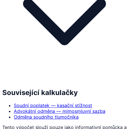
Související kalkulačky
Soudní poplatek — kasační stížnost
Advokátní odměna — mimosmluvní sazba
Odměna soudního tlumočníka
Tento výpočet slouží pouze jako informativní pomůcka a