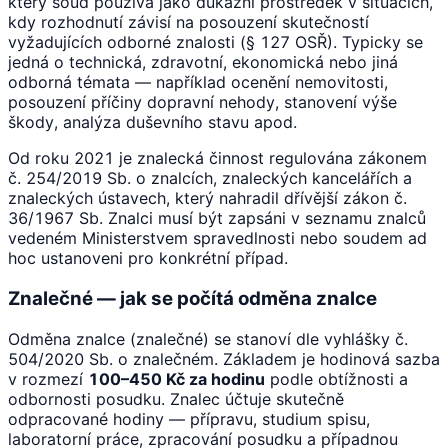
který soud používá jako důkazní prostředek v situacích,
kdy rozhodnutí závisí na posouzení skutečností
vyžadujících odborné znalosti (§ 127 OSŘ). Typicky se
jedná o technická, zdravotní, ekonomická nebo jiná
odborná témata — například ocenění nemovitosti,
posouzení příčiny dopravní nehody, stanovení výše
škody, analýza duševního stavu apod.
Od roku 2021 je znalecká činnost regulována zákonem
č. 254/2019 Sb. o znalcích, znaleckých kancelářích a
znaleckých ústavech, který nahradil dřívější zákon č.
36/1967 Sb. Znalci musí být zapsáni v seznamu znalců
vedeném Ministerstvem spravedlnosti nebo soudem ad
hoc ustanoveni pro konkrétní případ.
Znalečné — jak se počítá odměna znalce
Odměna znalce (znalečné) se stanoví dle vyhlášky č.
504/2020 Sb. o znalečném. Základem je hodinová sazba
v rozmezí
100–450 Kč za hodinu
podle obtížnosti a
odbornosti posudku. Znalec účtuje skutečně
odpracované hodiny — přípravu, studium spisu,
laboratorní práce, zpracování posudku a případnou