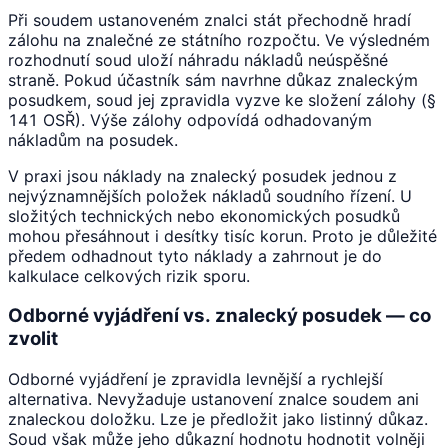
Při soudem ustanoveném znalci stát přechodně hradí
zálohu na znalečné ze státního rozpočtu. Ve výsledném
rozhodnutí soud uloží náhradu nákladů neúspěšné
straně. Pokud účastník sám navrhne důkaz znaleckým
posudkem, soud jej zpravidla vyzve ke složení zálohy (§
141 OSŘ). Výše zálohy odpovídá odhadovaným
nákladům na posudek.
V praxi jsou náklady na znalecký posudek jednou z
nejvýznamnějších položek nákladů soudního řízení. U
složitých technických nebo ekonomických posudků
mohou přesáhnout i desítky tisíc korun. Proto je důležité
předem odhadnout tyto náklady a zahrnout je do
kalkulace celkových rizik sporu.
Odborné vyjádření vs. znalecký posudek — co
zvolit
Odborné vyjádření je zpravidla levnější a rychlejší
alternativa. Nevyžaduje ustanovení znalce soudem ani
znaleckou doložku. Lze je předložit jako listinný důkaz.
Soud však může jeho důkazní hodnotu hodnotit volněji