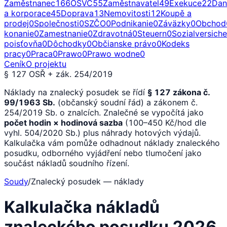
Zaměstnanec
166
OSVČ
55
Zaměstnavatel
49
Exekuce
22
Dan
a korporace
45
Doprava
13
Nemovitosti
12
Koupě a
prodej
0
Společnosti
0
SZČO
0
Podnikanie
0
Záväzky
0
Obchod
konanie
0
Zamestnanie
0
Zdravotná
0
Steuern
0
Sozialversich
poisťovňa
0
Dôchodky
0
Občianske právo
0
Kodeks
pracy
0
Praca
0
Prawo
0
Prawo wodne
0
Ceník
O projektu
§ 127 OSŘ + zák. 254/2019
Náklady na znalecký posudek se řídí
§ 127 zákona č.
99/1963 Sb.
(občanský soudní řád) a zákonem č.
254/2019 Sb. o znalcích. Znalečné se vypočítá jako
počet hodin × hodinová sazba
(100–450 Kč/hod dle
vyhl. 504/2020 Sb.) plus náhrady hotových výdajů.
Kalkulačka vám pomůže odhadnout náklady znaleckého
posudku, odborného vyjádření nebo tlumočení jako
součást nákladů soudního řízení.
Soudy
/
Znalecký posudek — náklady
Kalkulačka nákladů
znaleckého posudku 2026