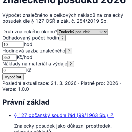
Výpočet znalečného a celkových nákladů na znalecký
posudek dle § 127 OSŘ a zák. č. 254/2019 Sb.
Druh znaleckého úkonu
?
Odhadovaný počet hodin
?
hod
Hodinová sazba znalečného
?
Kč/hod
Náklady na materiál a výdaje
?
Kč
Vypočítat
Poslední aktualizace
:
21. 3. 2026
·
Platné pro
:
2026
·
Verze
:
1.0.0
Právní základ
§ 127
občanský soudní řád
(
99/1963 Sb.
)
↗
Znalecký posudek jako důkazní prostředek,
náhrada nákladů