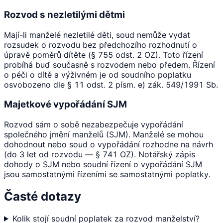
Rozvod s nezletilými dětmi
Mají-li manželé nezletilé děti, soud nemůže vydat
rozsudek o rozvodu bez předchozího rozhodnutí o
úpravě poměrů dítěte (§ 755 odst. 2 OZ). Toto řízení
probíhá buď současně s rozvodem nebo předem. Řízení
o péči o dítě a výživném je od soudního poplatku
osvobozeno dle § 11 odst. 2 písm. e) zák. 549/1991 Sb.
Majetkové vypořádání SJM
Rozvod sám o sobě nezabezpečuje vypořádání
společného jmění manželů (SJM). Manželé se mohou
dohodnout nebo soud o vypořádání rozhodne na návrh
(do 3 let od rozvodu — § 741 OZ). Notářský zápis
dohody o SJM nebo soudní řízení o vypořádání SJM
jsou samostatnými řízeními se samostatnými poplatky.
Časté dotazy
Kolik stojí soudní poplatek za rozvod manželství?