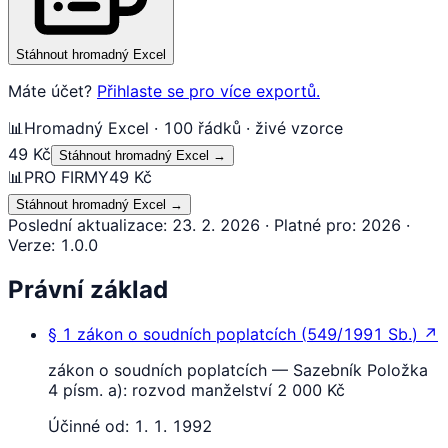
Stáhnout hromadný Excel
Máte účet?
Přihlaste se pro více exportů.
📊
Hromadný Excel · 100 řádků · živé vzorce
49 Kč
Stáhnout hromadný Excel
→
📊
PRO FIRMY
49 Kč
Stáhnout hromadný Excel
→
Poslední aktualizace
:
23. 2. 2026
·
Platné pro
:
2026
·
Verze
:
1.0.0
Právní základ
§ 1
zákon o soudních poplatcích
(
549/1991 Sb.
)
↗
zákon o soudních poplatcích — Sazebník Položka
4 písm. a): rozvod manželství 2 000 Kč
Účinné od:
1. 1. 1992