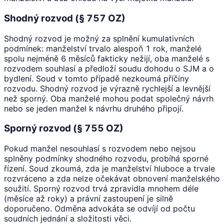
Shodný rozvod (§ 757 OZ)
Shodný rozvod je možný za splnění kumulativních
podmínek: manželství trvalo alespoň 1 rok, manželé
spolu nejméně 6 měsíců fakticky nežijí, oba manželé s
rozvodem souhlasí a předloží soudu dohodu o SJM a o
bydlení. Soud v tomto případě nezkoumá příčiny
rozvodu. Shodný rozvod je výrazně rychlejší a levnější
než sporný. Oba manželé mohou podat společný návrh
nebo se jeden manžel k návrhu druhého připojí.
Sporný rozvod (§ 755 OZ)
Pokud manžel nesouhlasí s rozvodem nebo nejsou
splněny podmínky shodného rozvodu, probíhá sporné
řízení. Soud zkoumá, zda je manželství hluboce a trvale
rozvráceno a zda nelze očekávat obnovení manželského
soužití. Sporný rozvod trvá zpravidla mnohem déle
(měsíce až roky) a právní zastoupení je silně
doporučeno. Odměna advokáta se odvíjí od počtu
soudních jednání a složitosti věci.