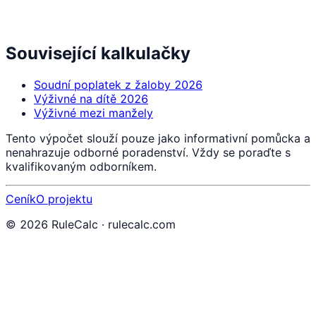
Související kalkulačky
Soudní poplatek z žaloby 2026
Výživné na dítě 2026
Výživné mezi manžely
Tento výpočet slouží pouze jako informativní pomůcka a
nenahrazuje odborné poradenství. Vždy se poraďte s
kvalifikovaným odborníkem.
Ceník
O projektu
©
2026
RuleCalc · rulecalc.com