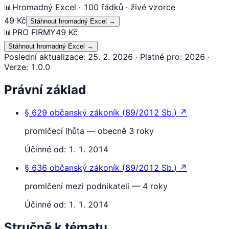
📊
Hromadný Excel · 100 řádků · živé vzorce
49 Kč
Stáhnout hromadný Excel
→
📊
PRO FIRMY
49 Kč
Stáhnout hromadný Excel
→
Poslední aktualizace
:
25. 2. 2026
·
Platné pro
:
2026
·
Verze
:
1.0.0
Právní základ
§ 629
občanský zákoník
(
89/2012 Sb.
)
↗
promlčecí lhůta — obecně 3 roky
Účinné od:
1. 1. 2014
§ 636
občanský zákoník
(
89/2012 Sb.
)
↗
promlčení mezi podnikateli — 4 roky
Účinné od:
1. 1. 2014
Stručně k tématu