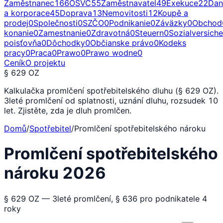
Zaměstnanec
166
OSVČ
55
Zaměstnavatel
49
Exekuce
22
Dan
a korporace
45
Doprava
13
Nemovitosti
12
Koupě a
prodej
0
Společnosti
0
SZČO
0
Podnikanie
0
Záväzky
0
Obchod
konanie
0
Zamestnanie
0
Zdravotná
0
Steuern
0
Sozialversich
poisťovňa
0
Dôchodky
0
Občianske právo
0
Kodeks
pracy
0
Praca
0
Prawo
0
Prawo wodne
0
Ceník
O projektu
§ 629 OZ
Kalkulačka promlčení spotřebitelského dluhu (§ 629 OZ).
3leté promlčení od splatnosti, uznání dluhu, rozsudek 10
let. Zjistěte, zda je dluh promlčen.
Domů
/
Spotřebitel
/
Promlčení spotřebitelského nároku
Promlčení spotřebitelského
nároku 2026
§ 629 OZ — 3leté promlčení, § 636 pro podnikatele 4
roky