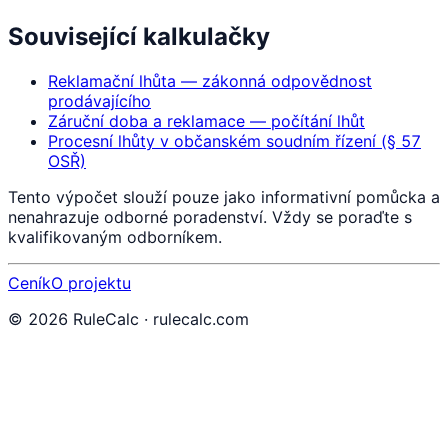
Související kalkulačky
Reklamační lhůta — zákonná odpovědnost
prodávajícího
Záruční doba a reklamace — počítání lhůt
Procesní lhůty v občanském soudním řízení (§ 57
OSŘ)
Tento výpočet slouží pouze jako informativní pomůcka a
nenahrazuje odborné poradenství. Vždy se poraďte s
kvalifikovaným odborníkem.
Ceník
O projektu
©
2026
RuleCalc · rulecalc.com