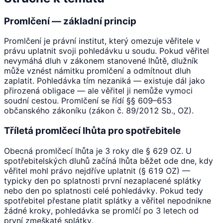
Promlčení — základní princip
Promlčení je právní institut, který omezuje věřitele v
právu uplatnit svoji pohledávku u soudu. Pokud věřitel
nevymáhá dluh v zákonem stanovené lhůtě, dlužník
může vznést námitku promlčení a odmítnout dluh
zaplatit. Pohledávka tím nezaniká — existuje dál jako
přirozená obligace — ale věřitel ji nemůže vymoci
soudní cestou. Promlčení se řídí §§ 609–653
občanského zákoníku (zákon č. 89/2012 Sb., OZ).
Tříletá promlčecí lhůta pro spotřebitele
Obecná promlčecí lhůta je 3 roky dle § 629 OZ. U
spotřebitelských dluhů začíná lhůta běžet ode dne, kdy
věřitel mohl právo nejdříve uplatnit (§ 619 OZ) —
typicky den po splatnosti první nezaplacené splátky
nebo den po splatnosti celé pohledávky. Pokud tedy
spotřebitel přestane platit splátky a věřitel nepodnikne
žádné kroky, pohledávka se promlčí po 3 letech od
první zmeškaté splátky.