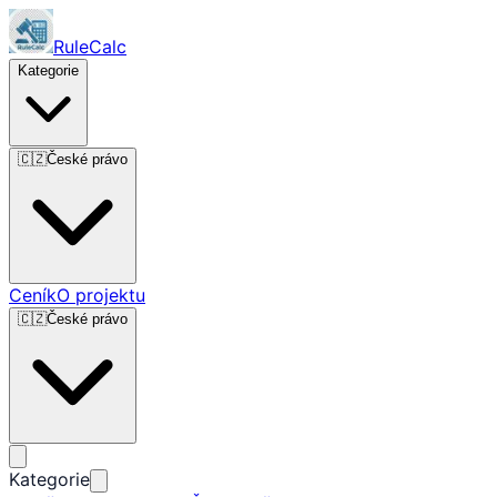
RuleCalc
Kategorie
🇨🇿
České právo
Ceník
O projektu
🇨🇿
České právo
Kategorie