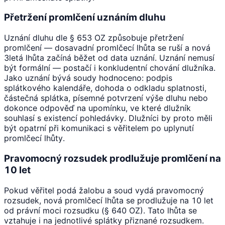
Přetržení promlčení uznáním dluhu
Uznání dluhu dle § 653 OZ způsobuje přetržení
promlčení — dosavadní promlčecí lhůta se ruší a nová
3letá lhůta začíná běžet od data uznání. Uznání nemusí
být formální — postačí i konkludentní chování dlužníka.
Jako uznání bývá soudy hodnoceno: podpis
splátkového kalendáře, dohoda o odkladu splatnosti,
částečná splátka, písemné potvrzení výše dluhu nebo
dokonce odpověď na upomínku, ve které dlužník
souhlasí s existencí pohledávky. Dlužníci by proto měli
být opatrní při komunikaci s věřitelem po uplynutí
promlčecí lhůty.
Pravomocný rozsudek prodlužuje promlčení na
10 let
Pokud věřitel podá žalobu a soud vydá pravomocný
rozsudek, nová promlčecí lhůta se prodlužuje na 10 let
od právní moci rozsudku (§ 640 OZ). Tato lhůta se
vztahuje i na jednotlivé splátky přiznané rozsudkem.