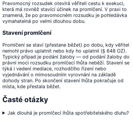
Pravomocný rozsudek otevírá věřiteli cestu k exekuci,
která má rovněž stavící účinek na promlčení. V praxi to
znamená, že po pravomocném rozsudku je pohledávka
vymahatelná po velmi dlouhou dobu.
Stavení promlčení
Promlčení se staví (přestane běžet) po dobu, kdy věřitel
nemohl právo uplatnit nebo kdy ho uplatnil (§ 648 OZ).
Typický případ je podání žaloby — od podání žaloby do
právní moci rozsudku promlčecí lhůta neběží. Stavení se
týká i vedení mediace, rozhodčího řízení nebo
vyjednávání o mimosoudním vyrovnání na základě
dohody stran. Po skončení stavení lhůta pokračuje od
místa, kde přestala běžet.
Časté otázky
Jak dlouhá je promlčecí lhůta spotřebitelského dluhu?