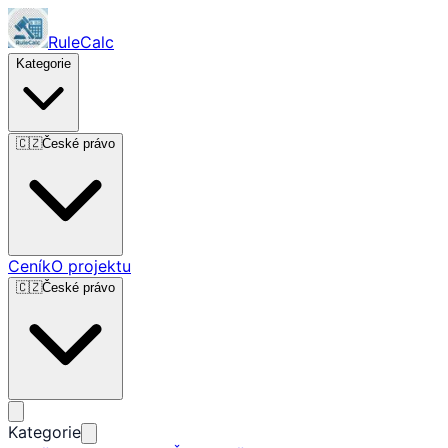
RuleCalc
Kategorie
🇨🇿
České právo
Ceník
O projektu
🇨🇿
České právo
Kategorie