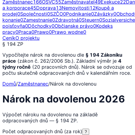
Zaměstnanec
166
OSVČ
55
Zaměstnavatel
49
Exekuce
22
Dan
a korporace
45
Doprava
13
Nemovitosti
12
Koupě a
prodej
0
Společnosti
0
SZČO
0
Podnikanie
0
Záväzky
0
Obchod
konanie
0
Zamestnanie
0
Zdravotná
0
Steuern
0
Sozialversich
poisťovňa
0
Dôchodky
0
Občianske právo
0
Kodeks
pracy
0
Praca
0
Prawo
0
Prawo wodne
0
Ceník
O projektu
§ 194 ZP
Vypočítejte nárok na dovolenou dle
§ 194 Zákoníku
práce
(zákon č. 262/2006 Sb.). Základní výměr je
4
týdny ročně
(20 pracovních dnů). Nárok se odvozuje od
počtu skutečně odpracovaných dnů v kalendářním roce.
Domů
/
Zaměstnanec
/
Nárok na dovolenou
Nárok na dovolenou 2026
Výpočet nároku na dovolenou na základě
odpracovaných dnů — § 194 ZP.
Počet odpracovaných dnů (za rok)
?