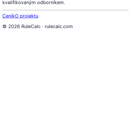
kvalifikovaným odborníkem.
Ceník
O projektu
©
2026
RuleCalc · rulecalc.com