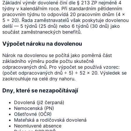
Základní výměr dovolené činí dle § 213 ZP nejméně 4
týdny v kalendářním roce. Při standardním pětidenním
pracovním týdnu to odpovídá 20 pracovním dnům (4 ×
5 = 20). Řada zaměstnavatelů však poskytuje dovolenou
delší — 5 týdnů (25 dnů) nebo 6 týdnů (30 dnů) jako
součást zaměstnaneckých benefitů.
Výpočet nároku na dovolenou
Nárok na dovolenou se počítá jako poměrná část
základního výměru podle počtu skutečně
odpracovaných dnů. Pro výpočet se používá vzorec:
(počet odpracovaných dnů ÷ 5) ÷ 52 × 20. Výsledek se
zaokrouhluje na celé dny nahoru.
Dny, které se nezapočítávají
Dovolená (již čerpaná)
Nemocenská (PN)
Ošetřovné (OČR)
Mateřská a rodičovská dovolená
Neomluvené absence