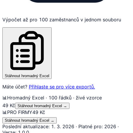
Výpočet až pro 100 zaměstnanců v jednom souboru
Stáhnout hromadný Excel
Máte účet?
Přihlaste se pro více exportů.
📊
Hromadný Excel · 100 řádků · živé vzorce
49 Kč
Stáhnout hromadný Excel
→
📊
PRO FIRMY
49 Kč
Stáhnout hromadný Excel
→
Poslední aktualizace
:
1. 3. 2026
·
Platné pro
:
2026
·
Verze
:
1.0.0