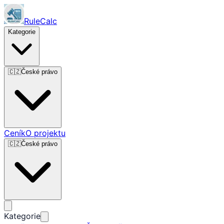
RuleCalc
Kategorie
🇨🇿
České právo
Ceník
O projektu
🇨🇿
České právo
Kategorie