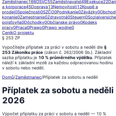
Zaměstnanec
166
OSVČ
55
Zaměstnavatel
49
Exekuce
22
Dan
a korporace
45
Doprava
13
Nemovitosti
12
Koupě a
prodej
0
Společnosti
0
SZČO
0
Podnikanie
0
Záväzky
0
Obchod
konanie
0
Zamestnanie
0
Zdravotná
0
Steuern
0
Sozialversich
poisťovňa
0
Dôchodky
0
Občianske právo
0
Kodeks
pracy
0
Praca
0
Prawo
0
Prawo wodne
0
Ceník
O projektu
§ 253 ZP
Vypočítejte příplatek za práci v sobotu a neděli dle
§
253 Zákoníku práce
(zákon č. 262/2006 Sb.). Základní
sazba příplatku je
10 % průměrného výdělku
. Příplatek
náleží k základní mzdě za každou odpracovanou hodinu
v sobotu nebo neděli.
Domů
/
Zaměstnanec
/
Příplatek za sobotu a neděli
Příplatek za sobotu a neděli
2026
Výpočet příplatku za práci v sobotu a neděli — 10 %