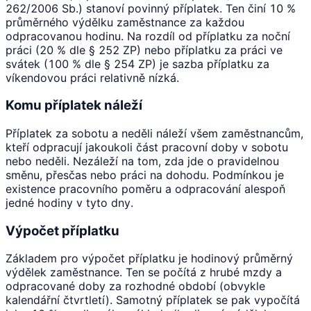
262/2006 Sb.) stanoví povinný příplatek. Ten činí 10 %
průměrného výdělku zaměstnance za každou
odpracovanou hodinu. Na rozdíl od příplatku za noční
práci (20 % dle § 252 ZP) nebo příplatku za práci ve
svátek (100 % dle § 254 ZP) je sazba příplatku za
víkendovou práci relativně nízká.
Komu příplatek náleží
Příplatek za sobotu a neděli náleží všem zaměstnancům,
kteří odpracují jakoukoli část pracovní doby v sobotu
nebo neděli. Nezáleží na tom, zda jde o pravidelnou
směnu, přesčas nebo práci na dohodu. Podmínkou je
existence pracovního poměru a odpracování alespoň
jedné hodiny v tyto dny.
Výpočet příplatku
Základem pro výpočet příplatku je hodinový průměrný
výdělek zaměstnance. Ten se počítá z hrubé mzdy a
odpracované doby za rozhodné období (obvykle
kalendářní čtvrtletí). Samotný příplatek se pak vypočítá