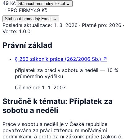
49 Kč
Stáhnout hromadný Excel
→
📊
PRO FIRMY
49 Kč
Stáhnout hromadný Excel
→
Poslední aktualizace
:
1. 3. 2026
·
Platné pro
:
2026
·
Verze
:
1.0.0
Právní základ
§ 253
zákoník práce
(
262/2006 Sb.
)
↗
příplatek za práci v sobotu a neděli — 10 %
průměrného výdělku
Účinné od:
1. 1. 2007
Stručně k tématu: Příplatek za
sobotu a neděli
Práce v sobotu a neděli je v České republice
považována za práci ztíženou mimořádnými
podmínkami, a proto za ni zákoník práce (zákon č.