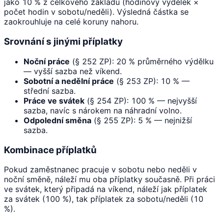
jako 10 % z celkového základu (hodinový výdělek ×
počet hodin v sobotu/neděli). Výsledná částka se
zaokrouhluje na celé koruny nahoru.
Srovnání s jinými příplatky
Noční práce
(§ 252 ZP): 20 % průměrného výdělku
— vyšší sazba než víkend.
Sobotní a nedělní práce
(§ 253 ZP): 10 % —
střední sazba.
Práce ve svátek
(§ 254 ZP): 100 % — nejvyšší
sazba, navíc s nárokem na náhradní volno.
Odpolední směna
(§ 255 ZP): 5 % — nejnižší
sazba.
Kombinace příplatků
Pokud zaměstnanec pracuje v sobotu nebo neděli v
noční směně, náleží mu oba příplatky současně. Při práci
ve svátek, který připadá na víkend, náleží jak příplatek
za svátek (100 %), tak příplatek za sobotu/neděli (10
%).