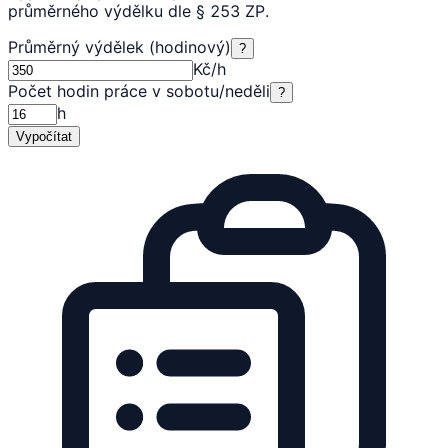
průměrného výdělku dle § 253 ZP.
Průměrný výdělek (hodinový)
?
Kč/h
Počet hodin práce v sobotu/neděli
?
h
Vypočítat