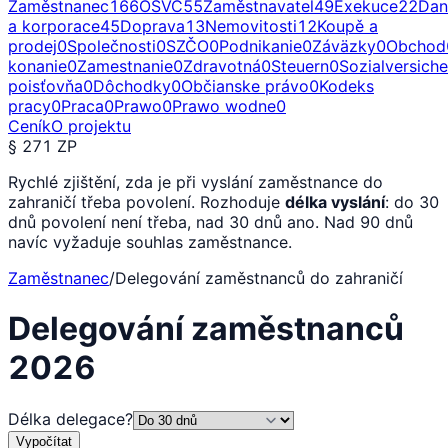
Zaměstnanec
166
OSVČ
55
Zaměstnavatel
49
Exekuce
22
Dan
a korporace
45
Doprava
13
Nemovitosti
12
Koupě a
prodej
0
Společnosti
0
SZČO
0
Podnikanie
0
Záväzky
0
Obchod
konanie
0
Zamestnanie
0
Zdravotná
0
Steuern
0
Sozialversich
poisťovňa
0
Dôchodky
0
Občianske právo
0
Kodeks
pracy
0
Praca
0
Prawo
0
Prawo wodne
0
Ceník
O projektu
§ 271 ZP
Rychlé zjištění, zda je při vyslání zaměstnance do
zahraničí třeba povolení. Rozhoduje
délka vyslání
: do 30
dnů povolení není třeba, nad 30 dnů ano. Nad 90 dnů
navíc vyžaduje souhlas zaměstnance.
Zaměstnanec
/
Delegování zaměstnanců do zahraničí
Delegování zaměstnanců
2026
Délka delegace
?
Vypočítat