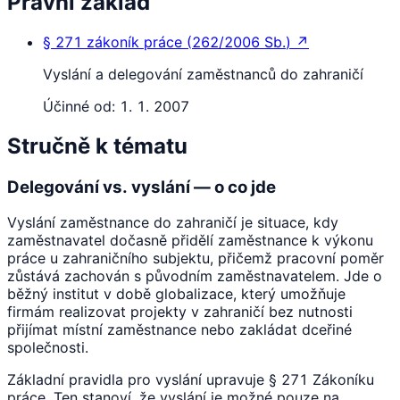
Právní základ
§ 271
zákoník práce
(
262/2006 Sb.
)
↗
Vyslání a delegování zaměstnanců do zahraničí
Účinné od:
1. 1. 2007
Stručně k tématu
Delegování vs. vyslání — o co jde
Vyslání zaměstnance do zahraničí je situace, kdy
zaměstnavatel dočasně přidělí zaměstnance k výkonu
práce u zahraničního subjektu, přičemž pracovní poměr
zůstává zachován s původním zaměstnavatelem. Jde o
běžný institut v době globalizace, který umožňuje
firmám realizovat projekty v zahraničí bez nutnosti
přijímat místní zaměstnance nebo zakládat dceřiné
společnosti.
Základní pravidla pro vyslání upravuje § 271 Zákoníku
práce. Ten stanoví, že vyslání je možné pouze na