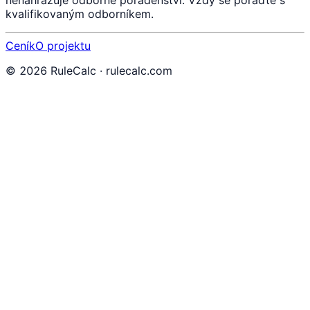
nenahrazuje odborné poradenství. Vždy se poraďte s
kvalifikovaným odborníkem.
Ceník
O projektu
©
2026
RuleCalc · rulecalc.com