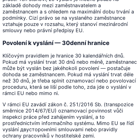
základě dohody mezi zaměstnavatelem a
zaměstnancem a s ohledem na maximální dobu trvání a
podmínky. Cizí právo se na vyslaného zaměstnance
vztahuje pouze v rozsahu, který stanoví mezinárodní
smlouvy nebo právní předpisy EU.
Povolení k vyslání — 30denní hranice
Klíčovým pravidlem je hranice 30 kalendářních dnů.
Pokud má vyslání trvat 30 dnů nebo méně, zaměstnanec
může být vyslán bez jakéhokoli povolení — postačuje
dohoda se zaměstnancem. Pokud má vyslání trvat déle
než 30 dnů, je třeba splnit oznamovací nebo povolovací
proceduru, která se liší podle toho, zda jde o vyslání v
rámci EU nebo mimo ni.
V rámci EU zavádí zákon č. 251/2016 Sb. (transpozice
směrnice 2014/67/EU) oznamovací povinnost vůči
inspekci práce před zahájením vyslání, a to
prostřednictvím informačního systému. Mimo EU se řídí
vyslání двусторонními smlouvami nebo pravidly
ochrany pracovníků v hostitelské zemi.