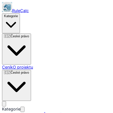
RuleCalc
Kategorie
🇨🇿
České právo
Ceník
O projektu
🇨🇿
České právo
Kategorie