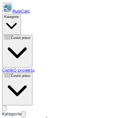
RuleCalc
Kategorie
🇨🇿
České právo
Ceník
O projektu
🇨🇿
České právo
Kategorie