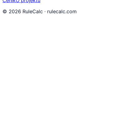
Ceník
O projektu
©
2026
RuleCalc · rulecalc.com