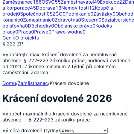
Zaměstnanec
166
OSVČ
55
Zaměstnavatel
49
Exekuce
22
Dan
a korporace
45
Doprava
13
Nemovitosti
12
Koupě a
prodej
0
Společnosti
0
SZČO
0
Podnikanie
0
Záväzky
0
Obchod
konanie
0
Zamestnanie
0
Zdravotná
0
Steuern
0
Sozialversich
poisťovňa
0
Dôchodky
0
Občianske právo
0
Kodeks
pracy
0
Praca
0
Prawo
0
Prawo wodne
0
Ceník
O projektu
§ 222 ZP
Vypočítejte max. krácení dovolené za neomluvené
absence. § 222–223 zákoníku práce, hodinová evidence
od 2021. Zákonné minimum 2 týdnů při celoletém
zaměstnání. Zdarma.
Domů
/
Zaměstnanec
/
Krácení dovolené
Krácení dovolené 2026
Výpočet maximálního krácení dovolené za neomluvené
absence — § 222–223 zákoníku práce
Výměra dovolené (týdny)