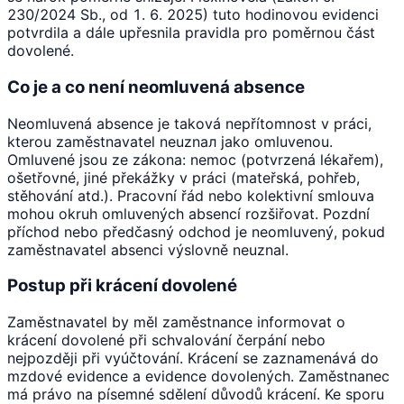
230/2024 Sb., od 1. 6. 2025) tuto hodinovou evidenci
potvrdila a dále upřesnila pravidla pro poměrnou část
dovolené.
Co je a co není neomluvená absence
Neomluvená absence je taková nepřítomnost v práci,
kterou zaměstnavatel neuznал jako omluvenou.
Omluvené jsou ze zákona: nemoc (potvrzená lékařem),
ošetřovné, jiné překážky v práci (mateřská, pohřeb,
stěhování atd.). Pracovní řád nebo kolektivní smlouva
mohou okruh omluvených absencí rozšiřovat. Pozdní
příchod nebo předčasný odchod je neomluvený, pokud
zaměstnavatel absenci výslovně neuznal.
Postup při krácení dovolené
Zaměstnavatel by měl zaměstnance informovat o
krácení dovolené při schvalování čerpání nebo
nejpozději při vyúčtování. Krácení se zaznamenává do
mzdové evidence a evidence dovolených. Zaměstnanec
má právo na písemné sdělení důvodů krácení. Ke sporu