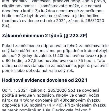
kteří neomluvili zameškání pracovní doby. Jde o právo,
nikoliv povinnost — zaměstnavatel může, ale nemusí
dovolenou krátit. Za každou neomluvené zameškanou
hodinu může být dovolená zkrácena o jednu hodinu
(hodinová evidence od roku 2021, zákon č. 285/2020
Sb.).
Zákonné minimum 2 týdnů (§ 223 ZP)
Pokud zaměstnanec odpracoval u téhož zaměstnavatele
celý kalendářní rok, musí mu po případném krácení zbýt
alespoň 2 týdny dovolené. U 40hodinového úvazku jde
o 80 hodin, u 37,5hodinového úvazku o 75 hodin. Tato
ochrana se nevztahuje na zaměstnance, jejichž pracovní
poměr nebo dohoda netrvala celý rok.
Hodinová evidence dovolené od 2021
Od 1. 1. 2021 (zákon č. 285/2020 Sb.) se dovolená
počítá a eviduje v hodinách, nikoliv ve dnech. Roční
nárok na 4 týdny dovolené při 40hodinovém úvazku
odpovídá 160 hodinám (4 × 40). Při zkráceném úvazku
se nárok poměrně snižuje. Flexinovela (zákon č.