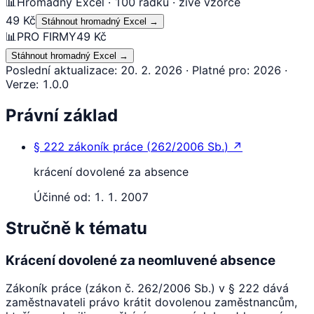
📊
Hromadný Excel · 100 řádků · živé vzorce
49 Kč
Stáhnout hromadný Excel
→
📊
PRO FIRMY
49 Kč
Stáhnout hromadný Excel
→
Poslední aktualizace
:
20. 2. 2026
·
Platné pro
:
2026
·
Verze
:
1.0.0
Právní základ
§ 222
zákoník práce
(
262/2006 Sb.
)
↗
krácení dovolené za absence
Účinné od:
1. 1. 2007
Stručně k tématu
Krácení dovolené za neomluvené absence
Zákoník práce (zákon č. 262/2006 Sb.) v § 222 dává
zaměstnavateli právo krátit dovolenou zaměstnancům,