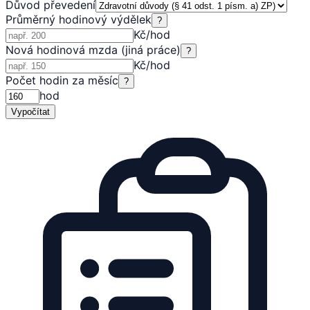
Důvod převedení
Průměrný hodinový výdělek
?
Kč/hod
Nová hodinová mzda (jiná práce)
?
Kč/hod
Počet hodin za měsíc
?
hod
Vypočítat