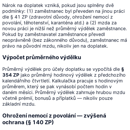
Nárok na doplatek vzniká, pokud jsou splněny dvě
podmínky: (1) zaměstnanec byl převeden na jinou práci
dle § 41 ZP (zdravotní důvody, ohrožení nemocí z
povolání, těhotenství, karanténa atd.) a (2) mzda za
novou práci je nižší než průměrný výdělek zaměstnance.
Pokud by zaměstnavatel zaměstnance převedl
neoprávněně (bez zákonného důvodu), zaměstnanec má
právo na původní mzdu, nikoliv jen na doplatek.
Výpočet průměrného výdělku
Průměrný výdělek pro účely doplatku se vypočítá dle
§
354 ZP
jako průměrný hodinový výdělek z předchozího
kalendářního čtvrtletí. Kalkulačka pracuje s hodinovým
průměrem, který se pak vynásobí počtem hodin v
daném měsíci. Průměrný výdělek zahrnuje hrubou mzdu
včetně prémií, bonusů a příplatků — nikoliv pouze
základní mzdu.
Ohrožení nemocí z povolání — zvýšená
ochrana (§ 140 ZP)