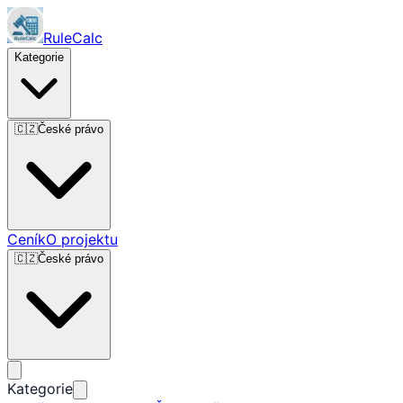
RuleCalc
Kategorie
🇨🇿
České právo
Ceník
O projektu
🇨🇿
České právo
Kategorie