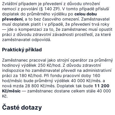
Zvláštní případem je převedení z důvodu ohrožení
nemocí z povolání (§ 140 ZP). V tomto případě přísluší
doplatek do průměrného výdělku po
celou dobu
převedení
, a to bez časového omezení. Zaměstnavatel
musí doplatek platit i v případě, že převedení trvá roky
— jde o kompenzaci za to, že zaměstnanec musí opustit
práci z důvodu zdravotní závadnosti prostředí, za které
zaměstnavatel odpovídá.
Praktický příklad
Zaměstnanec pracoval jako strojní operátor za průměrný
hodinový výdělek 250 Kč/hod. Z důvodu zdravotní
indispozice ho zaměstnavatel převedl na administrativní
práci za 180 Kč/hod. Při fondu pracovní doby 160
hod/měsíc bude průměrný výdělek 40 000 Kč/měs. a
nová mzda 28 800 Kč/měs. Doplatek tak bude
11 200
Kč/měsíc
— zaměstnanec dostane celkem stále 40 000
Kč.
Časté dotazy