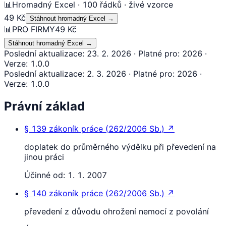
📊
Hromadný Excel · 100 řádků · živé vzorce
49 Kč
Stáhnout hromadný Excel
→
📊
PRO FIRMY
49 Kč
Stáhnout hromadný Excel
→
Poslední aktualizace
:
23. 2. 2026
·
Platné pro
:
2026
·
Verze
:
1.0.0
Poslední aktualizace
:
2. 3. 2026
·
Platné pro
:
2026
·
Verze
:
1.0.0
Právní základ
§ 139
zákoník práce
(
262/2006 Sb.
)
↗
doplatek do průměrného výdělku při převedení na
jinou práci
Účinné od:
1. 1. 2007
§ 140
zákoník práce
(
262/2006 Sb.
)
↗
převedení z důvodu ohrožení nemocí z povolání