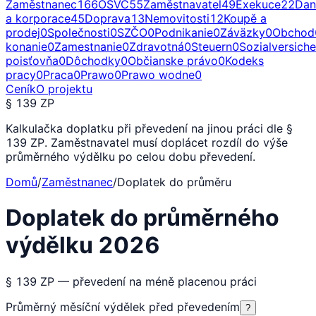
Zaměstnanec
166
OSVČ
55
Zaměstnavatel
49
Exekuce
22
Dan
a korporace
45
Doprava
13
Nemovitosti
12
Koupě a
prodej
0
Společnosti
0
SZČO
0
Podnikanie
0
Záväzky
0
Obchod
konanie
0
Zamestnanie
0
Zdravotná
0
Steuern
0
Sozialversich
poisťovňa
0
Dôchodky
0
Občianske právo
0
Kodeks
pracy
0
Praca
0
Prawo
0
Prawo wodne
0
Ceník
O projektu
§ 139 ZP
Kalkulačka doplatku při převedení na jinou práci dle §
139 ZP. Zaměstnavatel musí doplácet rozdíl do výše
průměrného výdělku po celou dobu převedení.
Domů
/
Zaměstnanec
/
Doplatek do průměru
Doplatek do průměrného
výdělku 2026
§ 139 ZP — převedení na méně placenou práci
Průměrný měsíční výdělek před převedením
?