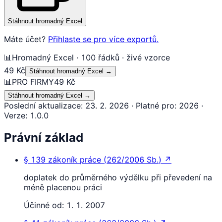
Stáhnout hromadný Excel
Máte účet?
Přihlaste se pro více exportů.
📊
Hromadný Excel · 100 řádků · živé vzorce
49 Kč
Stáhnout hromadný Excel
→
📊
PRO FIRMY
49 Kč
Stáhnout hromadný Excel
→
Poslední aktualizace
:
23. 2. 2026
·
Platné pro
:
2026
·
Verze
:
1.0.0
Právní základ
§ 139
zákoník práce
(
262/2006 Sb.
)
↗
doplatek do průměrného výdělku při převedení na
méně placenou práci
Účinné od:
1. 1. 2007