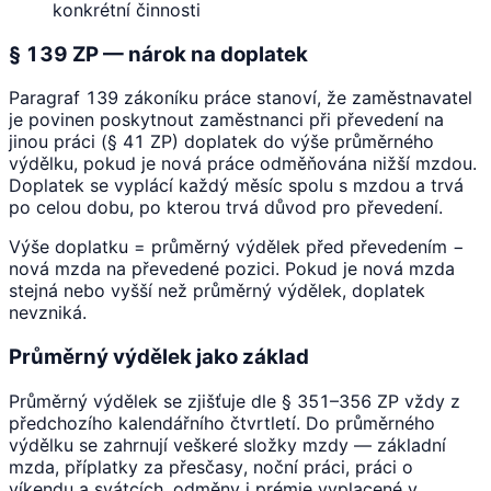
konkrétní činnosti
§ 139 ZP — nárok na doplatek
Paragraf 139 zákoníku práce stanoví, že zaměstnavatel
je povinen poskytnout zaměstnanci při převedení na
jinou práci (§ 41 ZP) doplatek do výše průměrného
výdělku, pokud je nová práce odměňována nižší mzdou.
Doplatek se vyplácí každý měsíc spolu s mzdou a trvá
po celou dobu, po kterou trvá důvod pro převedení.
Výše doplatku = průměrný výdělek před převedením −
nová mzda na převedené pozici. Pokud je nová mzda
stejná nebo vyšší než průměrný výdělek, doplatek
nevzniká.
Průměrný výdělek jako základ
Průměrný výdělek se zjišťuje dle § 351–356 ZP vždy z
předchozího kalendářního čtvrtletí. Do průměrného
výdělku se zahrnují veškeré složky mzdy — základní
mzda, příplatky za přesčasy, noční práci, práci o
víkendu a svátcích, odměny i prémie vyplacené v