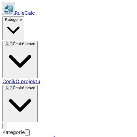
RuleCalc
Kategorie
🇨🇿
České právo
Ceník
O projektu
🇨🇿
České právo
Kategorie