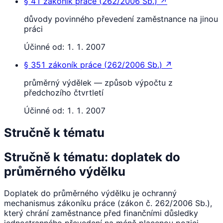
§ 41
zákoník práce
(
262/2006 Sb.
)
↗
důvody povinného převedení zaměstnance na jinou
práci
Účinné od:
1. 1. 2007
§ 351
zákoník práce
(
262/2006 Sb.
)
↗
průměrný výdělek — způsob výpočtu z
předchozího čtvrtletí
Účinné od:
1. 1. 2007
Stručně k tématu
Stručně k tématu: doplatek do
průměrného výdělku
Doplatek do průměrného výdělku je ochranný
mechanismus zákoníku práce (zákon č. 262/2006 Sb.),
který chrání zaměstnance před finančními důsledky