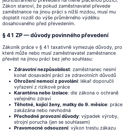
jednostranného převedení na méně placenou pozici.
Zákon stanoví, že pokud zaměstnavatel převede
zaměstnance na jinou práci s nižší mzdou, musí mu
doplatit rozdíl do výše průměrného výdělku
dosahovaného před převedením.
§ 41 ZP — důvody povinného převedení
Zákoník práce v § 41 taxativně vymezuje důvody, pro
které může nebo musí zaměstnavatel zaměstnance
převést na jinou práci bez jeho souhlasu:
Zdravotní nezpůsobilost
: zaměstnanec nesmí
konat dosavadní práci ze zdravotních důvodů
Ohrožení nemocí z povolání
: lékař doporučil
vyřazení z rizikové práce
Karanténa nebo izolace
: dle zákona o ochraně
veřejného zdraví
Těhotné, kojící ženy, matky do 9. měsíce
: práce
zakázána nebo nevhodná
Přechodné provozní důvody
: výpadek výroby,
strojní porucha (jen se souhlasem)
Pravomocné odsouzení
: výkon trestu zákazu