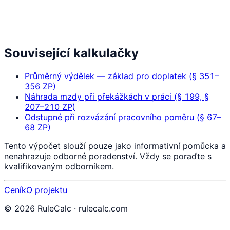
Související kalkulačky
Průměrný výdělek — základ pro doplatek (§ 351–
356 ZP)
Náhrada mzdy při překážkách v práci (§ 199, §
207–210 ZP)
Odstupné při rozvázání pracovního poměru (§ 67–
68 ZP)
Tento výpočet slouží pouze jako informativní pomůcka a
nenahrazuje odborné poradenství. Vždy se poraďte s
kvalifikovaným odborníkem.
Ceník
O projektu
©
2026
RuleCalc · rulecalc.com