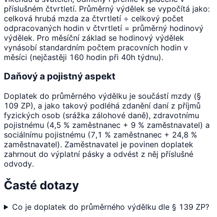
příslušném čtvrtletí. Průměrný výdělek se vypočítá jako:
celková hrubá mzda za čtvrtletí ÷ celkový počet
odpracovaných hodin v čtvrtletí = průměrný hodinový
výdělek. Pro měsíční základ se hodinový výdělek
vynásobí standardním počtem pracovních hodin v
měsíci (nejčastěji 160 hodin při 40h týdnu).
Daňový a pojistný aspekt
Doplatek do průměrného výdělku je součástí mzdy (§
109 ZP), a jako takový podléhá zdanění daní z příjmů
fyzických osob (srážka zálohové daně), zdravotnímu
pojistnému (4,5 % zaměstnanec + 9 % zaměstnavatel) a
sociálnímu pojistnému (7,1 % zaměstnanec + 24,8 %
zaměstnavatel). Zaměstnavatel je povinen doplatek
zahrnout do výplatní pásky a odvést z něj příslušné
odvody.
Časté dotazy
Co je doplatek do průměrného výdělku dle § 139 ZP?