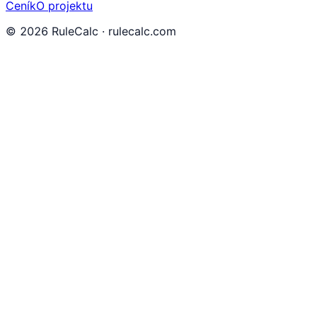
Ceník
O projektu
©
2026
RuleCalc · rulecalc.com