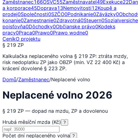
Zaměstnanec
166
OSVČ
55
Zaměstnavatel
49
Exekuce
22
Dan
a korporace
45
Doprava
13
Nemovitosti
12
Koupě a
prodej
0
Společnosti
0
SZČO
0
Podnikanie
0
Záväzky
0
Obchod
konanie
0
Zamestnanie
0
Zdravotná
0
Steuern
0
Sozialversich
poisťovňa
0
Dôchodky
0
Občianske právo
0
Kodeks
pracy
0
Praca
0
Prawo
0
Prawo wodne
0
Ceník
O projektu
§ 219 ZP
Kalkulačka neplaceného volna § 219 ZP: ztráta mzdy,
risk nedoplatku ZP jako OBZP (min. VZ 22 400 Kč) a
krácení dovolené § 223 ZP.
Domů
/
Zaměstnanec
/
Neplacené volno
Neplacené volno 2026
§ 219 ZP — dopad na mzdu, ZP a dovolenou
Hrubá měsíční mzda (Kč)
?
Počet dní neplaceného volna
?