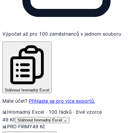
Výpočet až pro 100 zaměstnanců v jednom souboru
Stáhnout hromadný Excel
Máte účet?
Přihlaste se pro více exportů.
📊
Hromadný Excel · 100 řádků · živé vzorce
49 Kč
Stáhnout hromadný Excel
→
📊
PRO FIRMY
49 Kč