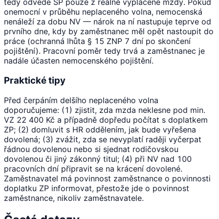
tedy odvede SP pouze z reálně vyplacené mzdy. Pokud
onemocní v průběhu neplaceného volna, nemocenská
nenáleží za dobu NV — nárok na ní nastupuje teprve od
prvního dne, kdy by zaměstnanec měl opět nastoupit do
práce (ochranná lhůta § 15 ZNP 7 dní po skončení
pojištění). Pracovní poměr tedy trvá a zaměstnanec je
nadále účasten nemocenského pojištění.
Praktické tipy
Před čerpáním delšího neplaceného volna
doporučujeme: (1) zjistit, zda mzda neklesne pod min.
VZ 22 400 Kč a případně dopředu počítat s doplatkem
ZP; (2) domluvit s HR oddělením, jak bude vyřešena
dovolená; (3) zvážit, zda se nevyplatí raději vyčerpat
řádnou dovolenou nebo si sjednat rodičovskou
dovolenou či jiný zákonný titul; (4) při NV nad 100
pracovních dní připravit se na krácení dovolené.
Zaměstnavatel má povinnost zaměstnance o povinnosti
doplatku ZP informovat, přestože jde o povinnost
zaměstnance, nikoliv zaměstnavatele.