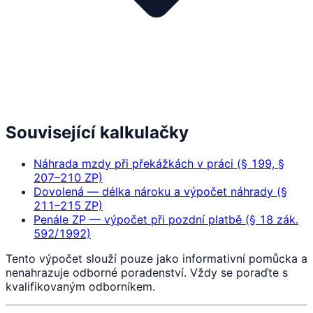
Související kalkulačky
Náhrada mzdy při překážkách v práci (§ 199, §
207–210 ZP)
Dovolená — délka nároku a výpočet náhrady (§
211–215 ZP)
Penále ZP — výpočet při pozdní platbě (§ 18 zák.
592/1992)
Tento výpočet slouží pouze jako informativní pomůcka a
nenahrazuje odborné poradenství. Vždy se poraďte s
kvalifikovaným odborníkem.