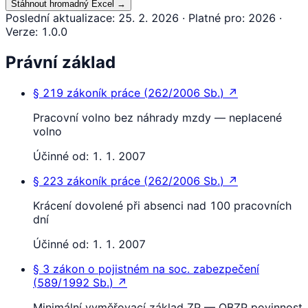
Stáhnout hromadný Excel
→
Poslední aktualizace
:
25. 2. 2026
·
Platné pro
:
2026
·
Verze
:
1.0.0
Právní základ
§ 219
zákoník práce
(
262/2006 Sb.
)
↗
Pracovní volno bez náhrady mzdy — neplacené
volno
Účinné od:
1. 1. 2007
§ 223
zákoník práce
(
262/2006 Sb.
)
↗
Krácení dovolené při absenci nad 100 pracovních
dní
Účinné od:
1. 1. 2007
§ 3
zákon o pojistném na soc. zabezpečení
(
589/1992 Sb.
)
↗
Minimální vyměřovací základ ZP — OBZP povinnost