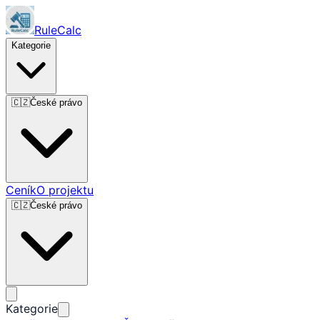
RuleCalc
Kategorie
🇨🇿
České právo
Ceník
O projektu
🇨🇿
České právo
Kategorie