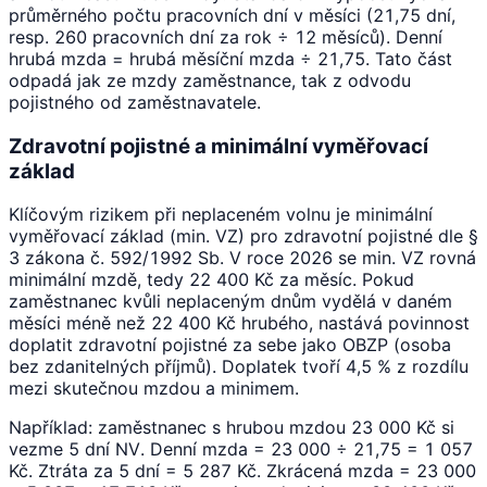
průměrného počtu pracovních dní v měsíci (21,75 dní,
resp. 260 pracovních dní za rok ÷ 12 měsíců). Denní
hrubá mzda = hrubá měsíční mzda ÷ 21,75. Tato část
odpadá jak ze mzdy zaměstnance, tak z odvodu
pojistného od zaměstnavatele.
Zdravotní pojistné a minimální vyměřovací
základ
Klíčovým rizikem při neplaceném volnu je minimální
vyměřovací základ (min. VZ) pro zdravotní pojistné dle §
3 zákona č. 592/1992 Sb. V roce 2026 se min. VZ rovná
minimální mzdě, tedy 22 400 Kč za měsíc. Pokud
zaměstnanec kvůli neplaceným dnům vydělá v daném
měsíci méně než 22 400 Kč hrubého, nastává povinnost
doplatit zdravotní pojistné za sebe jako OBZP (osoba
bez zdanitelných příjmů). Doplatek tvoří 4,5 % z rozdílu
mezi skutečnou mzdou a minimem.
Například: zaměstnanec s hrubou mzdou 23 000 Kč si
vezme 5 dní NV. Denní mzda = 23 000 ÷ 21,75 = 1 057
Kč. Ztráta za 5 dní = 5 287 Kč. Zkrácená mzda = 23 000