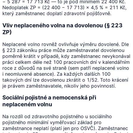
− 5 287 = 17 713 Kč — to je pod minimem 22 400 Kč.
Nedoplatek ZP = (22 400 − 17 713) × 4,5 % = 211 Kč,
který zaměstnanec doplatí zdravotní pojišťovně.
Vliv neplaceného volna na dovolenou (§ 223
ZP)
Neplacené volno rovněž ovlivňuje výměru dovolené. Dle
§ 223 zákoníku práce může zaměstnavatel dovolenou
poměrně krátit v případě, kdy zaměstnanec nevykonával
práci celkem déle než 100 pracovních dní v kalendářním
roce z důvodů na své straně (sem patří neplacené volno
i neomluvené absence). Za každých dalších 100
takových dní lze dovolenou zkrátit o 1/52. Toto krácení
je právem zaměstnavatele, nikoliv jeho povinností.
Sociální pojistné a nemocenská při
neplaceném volnu
Na rozdíl od zdravotního pojistného u sociálního
pojistného minimální vyměřovací základ pro
zaměstnance neplatí (platí jen pro OSVČ). Zaměstnanec