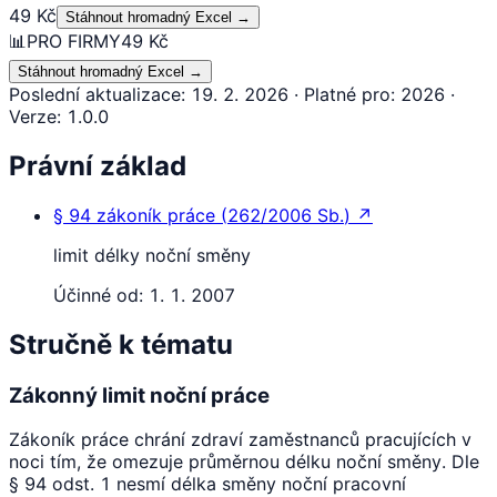
49 Kč
Stáhnout hromadný Excel
→
📊
PRO FIRMY
49 Kč
Stáhnout hromadný Excel
→
Poslední aktualizace
:
19. 2. 2026
·
Platné pro
:
2026
·
Verze
:
1.0.0
Právní základ
§ 94
zákoník práce
(
262/2006 Sb.
)
↗
limit délky noční směny
Účinné od:
1. 1. 2007
Stručně k tématu
Zákonný limit noční práce
Zákoník práce chrání zdraví zaměstnanců pracujících v
noci tím, že omezuje průměrnou délku noční směny. Dle
§ 94 odst. 1 nesmí délka směny noční pracovní