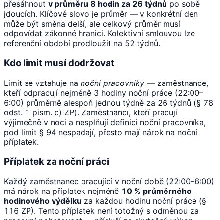
přesáhnout
v průměru 8 hodin za 26 týdnů
po sobě
jdoucích. Klíčové slovo je průměr — v konkrétní den
může být směna delší, ale celkový průměr musí
odpovídat zákonné hranici. Kolektivní smlouvou lze
referenční období prodloužit na 52 týdnů.
Kdo limit musí dodržovat
Limit se vztahuje na
noční pracovníky
— zaměstnance,
kteří odpracují nejméně 3 hodiny noční práce (22:00–
6:00) průměrně alespoň jednou týdně za 26 týdnů (§ 78
odst. 1 písm. c) ZP). Zaměstnanci, kteří pracují
výjimečně v noci a nesplňují definici noční pracovníka,
pod limit § 94 nespadají, přesto mají nárok na noční
příplatek.
Příplatek za noční práci
Každý zaměstnanec pracující v noční době (22:00–6:00)
má nárok na příplatek nejméně
10 % průměrného
hodinového výdělku
za každou hodinu noční práce (§
116 ZP). Tento příplatek není totožný s odměnou za