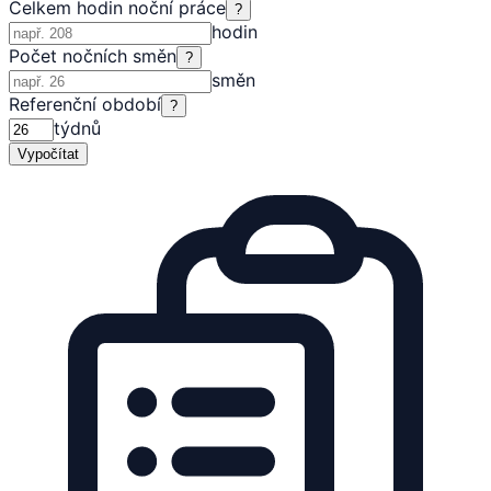
Celkem hodin noční práce
?
hodin
Počet nočních směn
?
směn
Referenční období
?
týdnů
Vypočítat