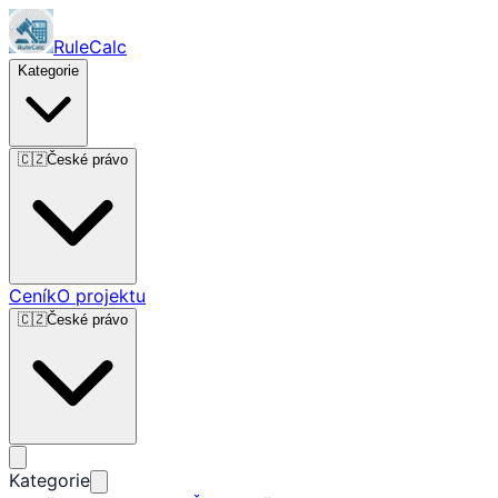
RuleCalc
Kategorie
🇨🇿
České právo
Ceník
O projektu
🇨🇿
České právo
Kategorie