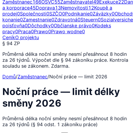
Zaměstnanec
166
OSVČ
55
Zaměstnavatel
49
Exekuce
22
Dan
a korporace
45
Doprava
13
Nemovitosti
12
Koupě a
prodej
0
Společnosti
0
SZČO
0
Podnikanie
0
Záväzky
0
Obchod
konanie
0
Zamestnanie
0
Zdravotná
0
Steuern
0
Sozialversich
poisťovňa
0
Dôchodky
0
Občianske právo
0
Kodeks
pracy
0
Praca
0
Prawo
0
Prawo wodne
0
Ceník
O projektu
§ 94 ZP
Průměrná délka noční směny nesmí přesáhnout 8 hodin
za 26 týdnů. Výpočet dle § 94 zákoníku práce. Kontrola
souladu se zákonem. Zdarma.
Domů
/
Zaměstnanec
/
Noční práce — limit 2026
Noční práce — limit délky
směny 2026
Průměrná délka noční směny nesmí přesáhnout 8 hodin
za 26 týdnů (§ 94 odst. 1 zákoníku práce)