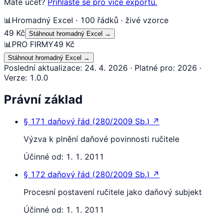
Máte účet?
Přihlaste se pro více exportů.
📊
Hromadný Excel · 100 řádků · živé vzorce
49 Kč
Stáhnout hromadný Excel
→
📊
PRO FIRMY
49 Kč
Stáhnout hromadný Excel
→
Poslední aktualizace
:
24. 4. 2026
·
Platné pro
:
2026
·
Verze
:
1.0.0
Právní základ
§ 171
daňový řád
(
280/2009 Sb.
)
↗
Výzva k plnění daňové povinnosti ručitele
Účinné od:
1. 1. 2011
§ 172
daňový řád
(
280/2009 Sb.
)
↗
Procesní postavení ručitele jako daňový subjekt
Účinné od:
1. 1. 2011