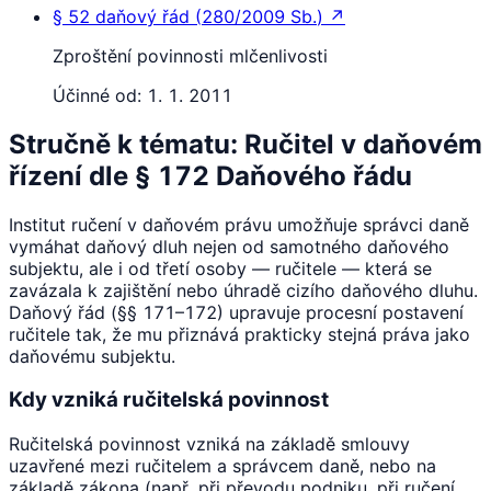
§ 52
daňový řád
(
280/2009 Sb.
)
↗
Zproštění povinnosti mlčenlivosti
Účinné od:
1. 1. 2011
Stručně k tématu: Ručitel v daňovém
řízení dle § 172 Daňového řádu
Institut ručení v daňovém právu umožňuje správci daně
vymáhat daňový dluh nejen od samotného daňového
subjektu, ale i od třetí osoby — ručitele — která se
zavázala k zajištění nebo úhradě cizího daňového dluhu.
Daňový řád (§§ 171–172) upravuje procesní postavení
ručitele tak, že mu přiznává prakticky stejná práva jako
daňovému subjektu.
Kdy vzniká ručitelská povinnost
Ručitelská povinnost vzniká na základě smlouvy
uzavřené mezi ručitelem a správcem daně, nebo na
základě zákona (např. při převodu podniku, při ručení