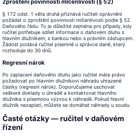
Zproštění povinnosti mlčenlivosti (§ 52)
§ 172 odst. 1 věta druhá přiznává ručiteli oprávnění
požádat o zproštění povinnosti mlčenlivosti podle § 52
Daňového řádu. To je důležité zejména pro případy, kdy
ručitel potřebuje sdílet informace o daňovém dluhu s
hlavním dlužníkem, s bankou nebo s právním zástupcem.
Žádost podává ručitel písemně u správce daně, který
rozhoduje do 30 dnů.
Regresní nárok
Po zaplacení daňového dluhu jako ručitel máte právo
požadovat po hlavním dlužníkovi náhradu uhrazené
částky (regresní nárok). Doporučujeme uschovat
veškeré doklady o úhradě a kontaktovat hlavního
dlužníka s písemnou výzvou k náhradě. Pokud hlavní
dlužník nezaplatí, můžete se domáhat náhrady u soudu.
Časté otázky — ručitel v daňovém
řízení