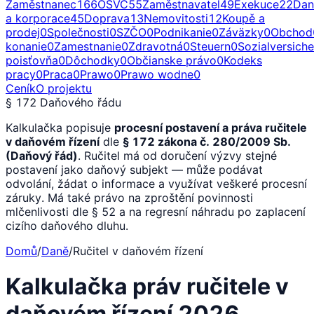
Zaměstnanec
166
OSVČ
55
Zaměstnavatel
49
Exekuce
22
Dan
a korporace
45
Doprava
13
Nemovitosti
12
Koupě a
prodej
0
Společnosti
0
SZČO
0
Podnikanie
0
Záväzky
0
Obchod
konanie
0
Zamestnanie
0
Zdravotná
0
Steuern
0
Sozialversich
poisťovňa
0
Dôchodky
0
Občianske právo
0
Kodeks
pracy
0
Praca
0
Prawo
0
Prawo wodne
0
Ceník
O projektu
§ 172 Daňového řádu
Kalkulačka popisuje
procesní postavení a práva ručitele
v daňovém řízení
dle
§ 172 zákona č. 280/2009 Sb.
(Daňový řád)
. Ručitel má od doručení výzvy stejné
postavení jako daňový subjekt — může podávat
odvolání, žádat o informace a využívat veškeré procesní
záruky. Má také právo na zproštění povinnosti
mlčenlivosti dle § 52 a na regresní náhradu po zaplacení
cizího daňového dluhu.
Domů
/
Daně
/
Ručitel v daňovém řízení
Kalkulačka práv ručitele v
daňovém řízení 2026