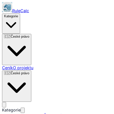
RuleCalc
Kategorie
🇨🇿
České právo
Ceník
O projektu
🇨🇿
České právo
Kategorie