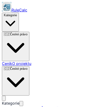
RuleCalc
Kategorie
🇨🇿
České právo
Ceník
O projektu
🇨🇿
České právo
Kategorie