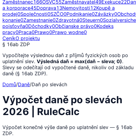
Zaměstnanec
166
OSVČ
55
Zaměstnavatel
49
Exekuce
22
Dan
a korporace
45
Doprava
13
Nemovitosti
12
Koupě a
prodej
0
Společnosti
0
SZČO
0
Podnikanie
0
Záväzky
0
Obchod
konanie
0
Zamestnanie
0
Zdravotná
0
Steuern
0
Sozialversich
poisťovňa
0
Dôchodky
0
Občianske právo
0
Kodeks
pracy
0
Praca
0
Prawo
0
Prawo wodne
0
Ceník
O projektu
§ 16ab ZDP
Vypočítejte výslednou daň z příjmů fyzických osob po
uplatnění slev.
Výsledná daň = max(daň − sleva; 0)
.
Slevy se odečítají od vypočtené daně, nikoliv od základu
daně (§ 16ab ZDP).
Domů
/
Daně
/
Daň po slevách
Výpočet daně po slevách
2026 | RuleCalc
Výpočet konečné výše daně po uplatnění slev — § 16ab
ZDP.