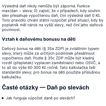
Výsledná daň nikdy nemůže být záporná. Funkce
max(dan − sleva; 0) zajistí, že v případech, kdy souhrn
slev přesahuje vypočtenou daň, činí výsledná daň 0 Kč.
Toto pravidlo chrání státní rozpočet před situací, kdy by
poplatník měl nárok na vyšší slevy, než činí jeho daňová
povinnost.
Vztah k daňovému bonusu na děti
Daňový bonus na děti (§ 35a ZDP) je zvláštním typem
slevy, který může za určitých podmínek přesáhnout
vypočtenou daň. Podle § 35c ZDP může být kladný
rozdíl (přeplatek) vyplacen zaměstnanci nebo OSVČ, a
to až do výše 60 300 Kč ročně. Tato kalkulačka řeší
standardní slevy; pro bonus na děti použijte příslušnou
kalkulačku.
Časté otázky — Daň po slevách
Jak funguje výpočet daně po slevách?