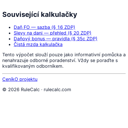
Související kalkulačky
Daň FO — sazba (§ 16 ZDP)
Slevy na dani — přehled (§ 20 ZDP)
Daňový bonus — pravidla (§ 35c ZDP)
Čistá mzda kalkulačka
Tento výpočet slouží pouze jako informativní pomůcka a
nenahrazuje odborné poradenství. Vždy se poraďte s
kvalifikovaným odborníkem.
Ceník
O projektu
©
2026
RuleCalc · rulecalc.com