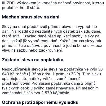
III. ZDP. Výsledkem je konečná daňová povinnost, kterou
poplatník hradí státu.
Mechanismus slev na dani
Slevy na dani představují přímou úlevu na vypočtené
dani. Na rozdíl od nezdanitelných částek základu daně,
které snižují základ daně před aplikací sazby, slevy na
dani snižují již vypočtenou daň. Každá koruna slevy tak
přímo snižuje daňovou povinnost o jednu korunu — bez
vlivu na sazbu nebo zaokrouhlení.
Základní sleva na poplatníka
Nejpoužívanější slevou je sleva na poplatníka ve výši 30
840 Kč ročně (§ 35ba odst. 1 písm. a) ZDP). Tuto slevu
uplatňuje automaticky většina zaměstnanců
prostřednictvím Prohlášení poplatníka daně z příjmů
fyzických osob u svého zaměstnavatele. Při měsíčním
zaměstnání činí sleva 2 570 Kč/měsíc.
Ochrana proti zápornému výsledku