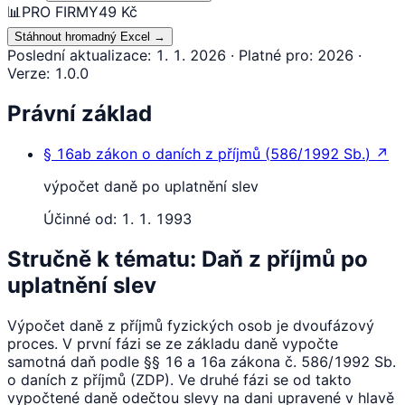
📊
PRO FIRMY
49 Kč
Stáhnout hromadný Excel
→
Poslední aktualizace
:
1. 1. 2026
·
Platné pro
:
2026
·
Verze
:
1.0.0
Právní základ
§ 16ab
zákon o daních z příjmů
(
586/1992 Sb.
)
↗
výpočet daně po uplatnění slev
Účinné od:
1. 1. 1993
Stručně k tématu: Daň z příjmů po
uplatnění slev
Výpočet daně z příjmů fyzických osob je dvoufázový
proces. V první fázi se ze základu daně vypočte
samotná daň podle §§ 16 a 16a zákona č. 586/1992 Sb.
o daních z příjmů (ZDP). Ve druhé fázi se od takto
vypočtené daně odečtou slevy na dani upravené v hlavě