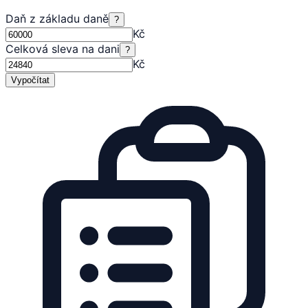
Daň z základu daně
?
Kč
Celková sleva na dani
?
Kč
Vypočítat