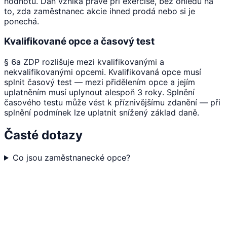
hodnotu. Daň vzniká právě při exercise, bez ohledu na
to, zda zaměstnanec akcie ihned prodá nebo si je
ponechá.
Kvalifikované opce a časový test
§ 6a ZDP rozlišuje mezi kvalifikovanými a
nekvalifikovanými opcemi. Kvalifikovaná opce musí
splnit časový test — mezi přidělením opce a jejím
uplatněním musí uplynout alespoň 3 roky. Splnění
časového testu může vést k příznivějšímu zdanění — při
splnění podmínek lze uplatnit snížený základ daně.
Časté dotazy
Co jsou zaměstnanecké opce?