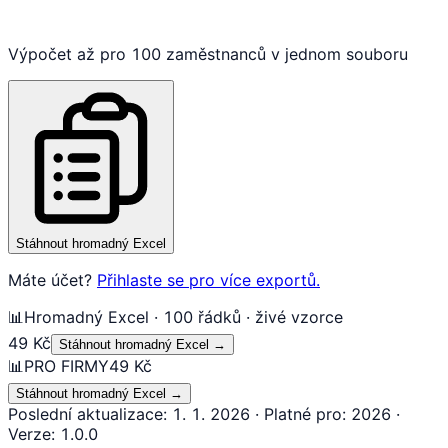
Výpočet až pro 100 zaměstnanců v jednom souboru
Stáhnout hromadný Excel
Máte účet?
Přihlaste se pro více exportů.
📊
Hromadný Excel · 100 řádků · živé vzorce
49 Kč
Stáhnout hromadný Excel
→
📊
PRO FIRMY
49 Kč
Stáhnout hromadný Excel
→
Poslední aktualizace
:
1. 1. 2026
·
Platné pro
:
2026
·
Verze
:
1.0.0