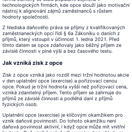
technologických firmách, kde opce slouží jako motivační
nástroj k alignování zájmů zaměstnanců s růstem
hodnoty společnosti.
Z hlediska daňového práva se příjmy z kvalifikovaných
zaměstnaneckých opcí řídí § 6a Zákoníku o daních z
příjmů, který vstoupil v účinnost 1. ledna 2021. Před
tímto datem se opce zdaňovaly jako běžný příjem ze
závislé činnosti v plné výši a bez časového testu.
Jak vzniká zisk z opce
Zisk z opce vzniká jako rozdíl mezi tržní hodnotou akcie
v den uplatnění opce (exercise) a pořizovací cenou
opce. Pokud je tržní hodnota vyšší než pořizovací cena,
vzniká zdanitelný příjem. Tento příjem se zahrnuje do
příjmů ze závislé činnosti a podléhá dani z příjmů
fyzických osob.
Uplatnění opce (exercise) je klíčovým okamžikem pro
vznik daňové povinnosti. Do tohoto okamžiku není
daňová povinnost aktivní, i když opce může mít vnitřní