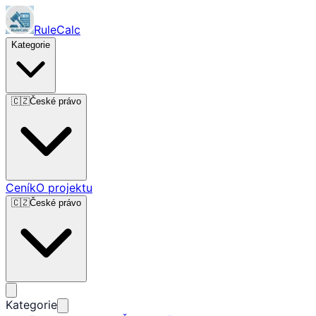
RuleCalc
Kategorie
🇨🇿
České právo
Ceník
O projektu
🇨🇿
České právo
Kategorie