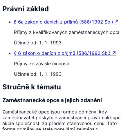
Právní základ
§ 6a
zákon o daních z příjmů
(
586/1992 Sb.
)
↗
Příjmy z kvalifikovaných zaměstnaneckých opcí
Účinné od:
1. 1. 1993
§ 6
zákon o daních z příjmů
(
586/1992 Sb.
)
↗
Příjmy ze závislé činnosti
Účinné od:
1. 1. 1993
Stručně k tématu
Zaměstnanecké opce a jejich zdanění
Zaměstnanecké opce jsou formou odměny, kdy
zaměstnavatel poskytuje zaměstnanci právo nakoupit
akcie společnosti za předem stanovenou cenu. Tato
forma odměny se stala populární zejména v