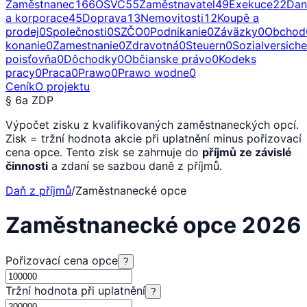
Zaměstnanec
166
OSVČ
55
Zaměstnavatel
49
Exekuce
22
Dan
a korporace
45
Doprava
13
Nemovitosti
12
Koupě a
prodej
0
Společnosti
0
SZČO
0
Podnikanie
0
Záväzky
0
Obchod
konanie
0
Zamestnanie
0
Zdravotná
0
Steuern
0
Sozialversich
poisťovňa
0
Dôchodky
0
Občianske právo
0
Kodeks
pracy
0
Praca
0
Prawo
0
Prawo wodne
0
Ceník
O projektu
§ 6a ZDP
Výpočet zisku z kvalifikovaných zaměstnaneckých opcí.
Zisk = tržní hodnota akcie při uplatnění minus pořizovací
cena opce. Tento zisk se zahrnuje do
příjmů ze závislé
činnosti
a zdaní se sazbou daně z příjmů.
Daň z příjmů
/
Zaměstnanecké opce
Zaměstnanecké opce 2026
Pořizovací cena opce
?
Tržní hodnota při uplatnění
?