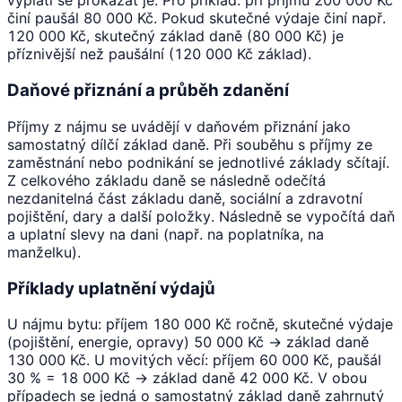
vyplatí se prokázat je. Pro příklad: při příjmu 200 000 Kč
činí paušál 80 000 Kč. Pokud skutečné výdaje činí např.
120 000 Kč, skutečný základ daně (80 000 Kč) je
příznivější než paušální (120 000 Kč základ).
Daňové přiznání a průběh zdanění
Příjmy z nájmu se uvádějí v daňovém přiznání jako
samostatný dílčí základ daně. Při souběhu s příjmy ze
zaměstnání nebo podnikání se jednotlivé základy sčítají.
Z celkového základu daně se následně odečítá
nezdanitelná část základu daně, sociální a zdravotní
pojištění, dary a další položky. Následně se vypočítá daň
a uplatní slevy na dani (např. na poplatníka, na
manželku).
Příklady uplatnění výdajů
U nájmu bytu: příjem 180 000 Kč ročně, skutečné výdaje
(pojištění, energie, opravy) 50 000 Kč → základ daně
130 000 Kč. U movitých věcí: příjem 60 000 Kč, paušál
30 % = 18 000 Kč → základ daně 42 000 Kč. V obou
případech se jedná o samostatný základ daně zahrnutý