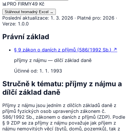
📊
PRO FIRMY
49 Kč
Stáhnout hromadný Excel
→
Poslední aktualizace
:
1. 3. 2026
·
Platné pro
:
2026
·
Verze
:
1.0.0
Právní základ
§ 9
zákon o daních z příjmů
(
586/1992 Sb.
)
↗
příjmy z nájmu — dílčí základ daně
Účinné od:
1. 1. 1993
Stručně k tématu: příjmy z nájmu a
dílčí základ daně
Příjmy z nájmu jsou jedním z dílčích základů daně z
příjmů fyzických osob upravených zákonem č.
586/1992 Sb., zákonem o daních z příjmů (ZDP). Podle
§ 9 ZDP se za příjmy z nájmu považuje jak příjem z
nájmu nemovitých věcí (bytů, domů, pozemků), tak z