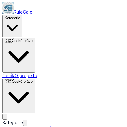
RuleCalc
Kategorie
🇨🇿
České právo
Ceník
O projektu
🇨🇿
České právo
Kategorie