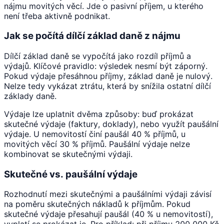
nájmu movitých věcí. Jde o pasivní příjem, u kterého
není třeba aktivně podnikat.
Jak se počítá dílčí základ daně z nájmu
Dílčí základ daně se vypočítá jako rozdíl příjmů a
výdajů. Klíčové pravidlo: výsledek nesmí být záporný.
Pokud výdaje přesáhnou příjmy, základ daně je nulový.
Nelze tedy vykázat ztrátu, která by snížila ostatní dílčí
základy daně.
Výdaje lze uplatnit dvěma způsoby: buď prokázat
skutečné výdaje (faktury, doklady), nebo využít paušální
výdaje. U nemovitostí činí paušál 40 % příjmů, u
movitých věcí 30 % příjmů. Paušální výdaje nelze
kombinovat se skutečnými výdaji.
Skutečné vs. paušální výdaje
Rozhodnutí mezi skutečnými a paušálními výdaji závisí
na poměru skutečných nákladů k příjmům. Pokud
skutečné výdaje přesahují paušál (40 % u nemovitostí),