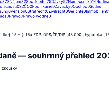
ě
373
Nájem
32
Spotřebitel
75
Dávky
57
Nemocenské
16
Rodin
olečnosti
0
SZČO
0
Podnikanie
0
Záväzky
0
Obchod
0
Súdne
erung
0
Pension
0
Strafrecht
0
Zivilrecht
0
Gerichte
0
Immobilien
0
raca
0
Prawo
0
Prawo wodne
0
 dle § 15 + § 15a ZDP. DPS/ŽP/DIP (48 000), hypotéka (15
 daně — souhrnný přehled 2
, zkoušky