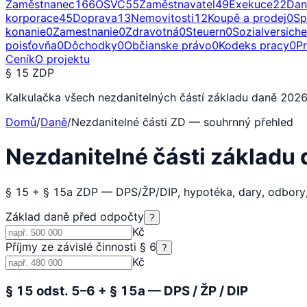
Zaměstnanec
166
OSVČ
55
Zaměstnavatel
49
Exekuce
22
Dan
korporace
45
Doprava
13
Nemovitosti
12
Koupě a prodej
0
Sp
konanie
0
Zamestnanie
0
Zdravotná
0
Steuern
0
Sozialversich
poisťovňa
0
Dôchodky
0
Občianske právo
0
Kodeks pracy
0
P
Ceník
O projektu
§ 15 ZDP
Kalkulačka všech nezdanitelných částí základu daně 2026
Domů
/
Daně
/
Nezdanitelné části ZD — souhrnný přehled
Nezdanitelné části základu
§ 15 + § 15a ZDP — DPS/ŽP/DIP, hypotéka, dary, odbory
Základ daně před odpočty
?
Kč
Příjmy ze závislé činnosti § 6
?
Kč
§ 15 odst. 5–6 + § 15a — DPS / ŽP / DIP