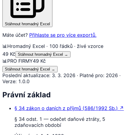
Stáhnout hromadný Excel
Máte účet?
Přihlaste se pro více exportů.
📊
Hromadný Excel · 100 řádků · živé vzorce
49 Kč
Stáhnout hromadný Excel
→
📊
PRO FIRMY
49 Kč
Stáhnout hromadný Excel
→
Poslední aktualizace
:
3. 3. 2026
·
Platné pro
:
2026
·
Verze
:
1.0.0
Právní základ
§ 34
zákon o daních z příjmů
(
586/1992 Sb.
)
↗
§ 34 odst. 1 — odečet daňové ztráty, 5
zdaňovacích období