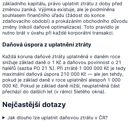
základního kapitálu, právo uplatnit ztrátu z doby před
změnou zaniká. Výjimka existuje, ale je podmíněna
souhlasem finančního úřadu (žádost do konce
zdaňovacího období) a prokázáním obchodního důvodu
změny (nikoli daňové optimalizace). Toto pravidlo je
nutno brát v úvahu při každé korporátní transakci.
Daňová úspora z uplatnění ztráty
Každá koruna daňové ztráty uplatněná v daném roce
snižuje základ daně o 1 Kč a daňovou povinnost o 21
haléřů (sazba PO 21 %). Při ztrátě 1 000 000 Kč je tedy
maximální daňová úspora 210 000 Kč — ale jen tehdy,
pokud je základ daně v roce uplatnění alespoň 1 000
000 Kč. Pokud je základ daně nižší, neuplatněná část
přechází do dalších let (v rámci 5letého okna).
Nejčastější dotazy
Jak dlouho lze uplatnit daňovou ztrátu v ČR?