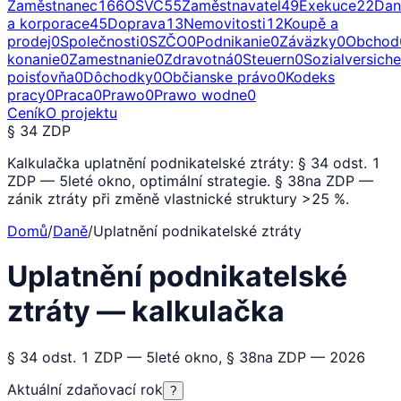
Zaměstnanec
166
OSVČ
55
Zaměstnavatel
49
Exekuce
22
Dan
a korporace
45
Doprava
13
Nemovitosti
12
Koupě a
prodej
0
Společnosti
0
SZČO
0
Podnikanie
0
Záväzky
0
Obchod
konanie
0
Zamestnanie
0
Zdravotná
0
Steuern
0
Sozialversich
poisťovňa
0
Dôchodky
0
Občianske právo
0
Kodeks
pracy
0
Praca
0
Prawo
0
Prawo wodne
0
Ceník
O projektu
§ 34 ZDP
Kalkulačka uplatnění podnikatelské ztráty: § 34 odst. 1
ZDP — 5leté okno, optimální strategie. § 38na ZDP —
zánik ztráty při změně vlastnické struktury >25 %.
Domů
/
Daně
/
Uplatnění podnikatelské ztráty
Uplatnění podnikatelské
ztráty — kalkulačka
§ 34 odst. 1 ZDP — 5leté okno, § 38na ZDP — 2026
Aktuální zdaňovací rok
?