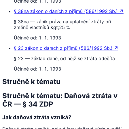
Účinné od:
1. 1. 1993
§ 38na
zákon o daních z příjmů
(
586/1992 Sb.
)
↗
§ 38na — zánik práva na uplatnění ztráty při
změně vlastníků &gt;25 %
Účinné od:
1. 1. 1993
§ 23
zákon o daních z příjmů
(
586/1992 Sb.
)
↗
§ 23 — základ daně, od nějž se ztráta odečítá
Účinné od:
1. 1. 1993
Stručně k tématu
Stručně k tématu: Daňová ztráta v
ČR — § 34 ZDP
Jak daňová ztráta vzniká?
Daňová ztráta vzniká, pokud jsou daňové výdaje vyšší