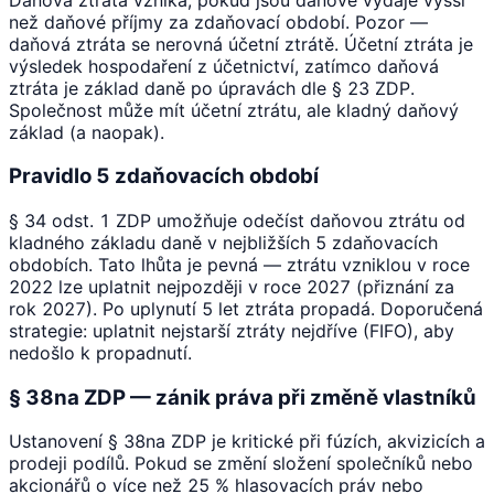
než daňové příjmy za zdaňovací období. Pozor —
daňová ztráta se nerovná účetní ztrátě. Účetní ztráta je
výsledek hospodaření z účetnictví, zatímco daňová
ztráta je základ daně po úpravách dle § 23 ZDP.
Společnost může mít účetní ztrátu, ale kladný daňový
základ (a naopak).
Pravidlo 5 zdaňovacích období
§ 34 odst. 1 ZDP umožňuje odečíst daňovou ztrátu od
kladného základu daně v nejbližších 5 zdaňovacích
obdobích. Tato lhůta je pevná — ztrátu vzniklou v roce
2022 lze uplatnit nejpozději v roce 2027 (přiznání za
rok 2027). Po uplynutí 5 let ztráta propadá. Doporučená
strategie: uplatnit nejstarší ztráty nejdříve (FIFO), aby
nedošlo k propadnutí.
§ 38na ZDP — zánik práva při změně vlastníků
Ustanovení § 38na ZDP je kritické při fúzích, akvizicích a
prodeji podílů. Pokud se změní složení společníků nebo
akcionářů o více než 25 % hlasovacích práv nebo