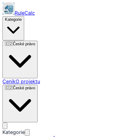
RuleCalc
Kategorie
🇨🇿
České právo
Ceník
O projektu
🇨🇿
České právo
Kategorie