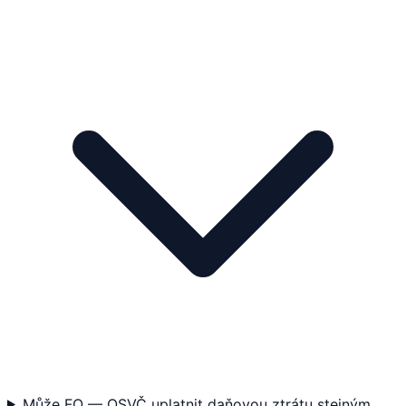
Může FO — OSVČ uplatnit daňovou ztrátu stejným