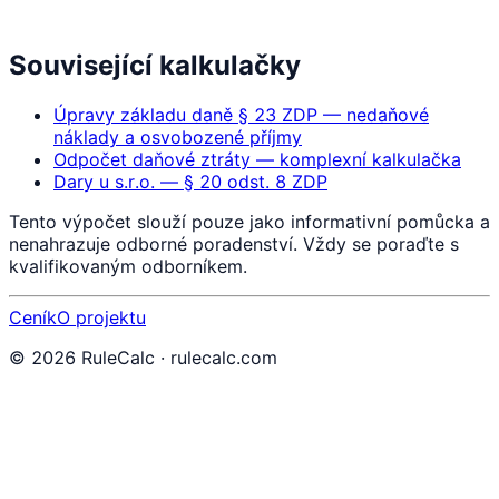
Související kalkulačky
Úpravy základu daně § 23 ZDP — nedaňové
náklady a osvobozené příjmy
Odpočet daňové ztráty — komplexní kalkulačka
Dary u s.r.o. — § 20 odst. 8 ZDP
Tento výpočet slouží pouze jako informativní pomůcka a
nenahrazuje odborné poradenství. Vždy se poraďte s
kvalifikovaným odborníkem.
Ceník
O projektu
©
2026
RuleCalc · rulecalc.com