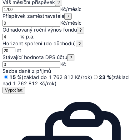
Váš měsíční příspěvek
?
Kč/měsíc
Příspěvek zaměstnavatele
?
Kč/měsíc
Odhadovaný roční výnos fondu
?
% p.a.
Horizont spoření (do důchodu)
?
let
Stávající hodnota DPS účtu
?
Kč
Sazba daně z příjmů
15
%
(základ do 1 762 812 Kč/rok)
23
%
(základ
nad 1 762 812 Kč/rok)
Vypočítat