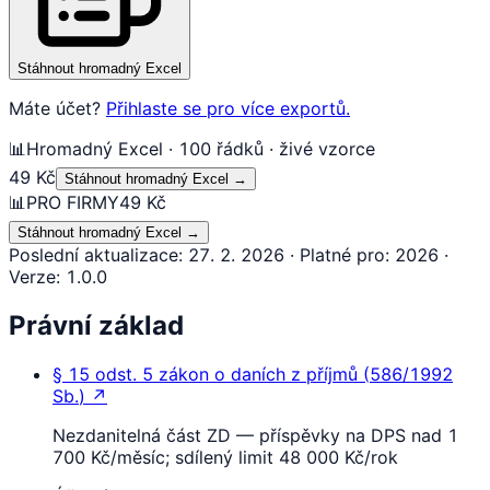
Stáhnout hromadný Excel
Máte účet?
Přihlaste se pro více exportů.
📊
Hromadný Excel · 100 řádků · živé vzorce
49 Kč
Stáhnout hromadný Excel
→
📊
PRO FIRMY
49 Kč
Stáhnout hromadný Excel
→
Poslední aktualizace
:
27. 2. 2026
·
Platné pro
:
2026
·
Verze
:
1.0.0
Právní základ
§ 15
odst. 5
zákon o daních z příjmů
(
586/1992
Sb.
)
↗
Nezdanitelná část ZD — příspěvky na DPS nad 1
700 Kč/měsíc; sdílený limit 48 000 Kč/rok