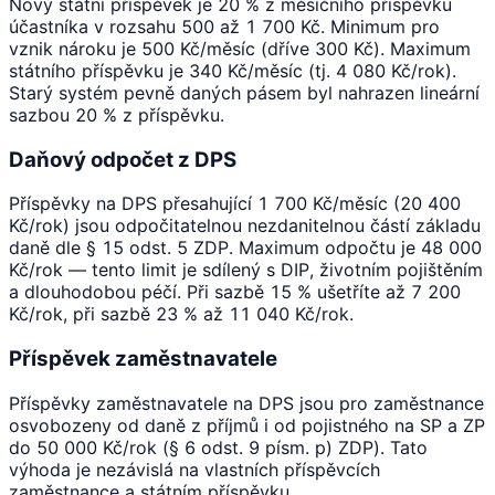
Nový státní příspěvek je 20 % z měsíčního příspěvku
účastníka v rozsahu 500 až 1 700 Kč. Minimum pro
vznik nároku je 500 Kč/měsíc (dříve 300 Kč). Maximum
státního příspěvku je 340 Kč/měsíc (tj. 4 080 Kč/rok).
Starý systém pevně daných pásem byl nahrazen lineární
sazbou 20 % z příspěvku.
Daňový odpočet z DPS
Příspěvky na DPS přesahující 1 700 Kč/měsíc (20 400
Kč/rok) jsou odpočitatelnou nezdanitelnou částí základu
daně dle § 15 odst. 5 ZDP. Maximum odpočtu je 48 000
Kč/rok — tento limit je sdílený s DIP, životním pojištěním
a dlouhodobou péčí. Při sazbě 15 % ušetříte až 7 200
Kč/rok, při sazbě 23 % až 11 040 Kč/rok.
Příspěvek zaměstnavatele
Příspěvky zaměstnavatele na DPS jsou pro zaměstnance
osvobozeny od daně z příjmů i od pojistného na SP a ZP
do 50 000 Kč/rok (§ 6 odst. 9 písm. p) ZDP). Tato
výhoda je nezávislá na vlastních příspěvcích
zaměstnance a státním příspěvku.