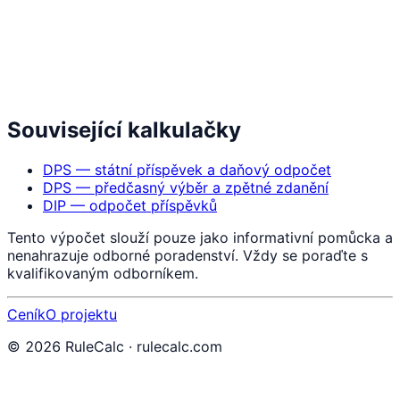
Související kalkulačky
DPS — státní příspěvek a daňový odpočet
DPS — předčasný výběr a zpětné zdanění
DIP — odpočet příspěvků
Tento výpočet slouží pouze jako informativní pomůcka a
nenahrazuje odborné poradenství. Vždy se poraďte s
kvalifikovaným odborníkem.
Ceník
O projektu
©
2026
RuleCalc · rulecalc.com