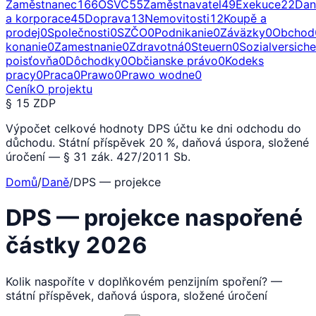
Zaměstnanec
166
OSVČ
55
Zaměstnavatel
49
Exekuce
22
Dan
a korporace
45
Doprava
13
Nemovitosti
12
Koupě a
prodej
0
Společnosti
0
SZČO
0
Podnikanie
0
Záväzky
0
Obchod
konanie
0
Zamestnanie
0
Zdravotná
0
Steuern
0
Sozialversich
poisťovňa
0
Dôchodky
0
Občianske právo
0
Kodeks
pracy
0
Praca
0
Prawo
0
Prawo wodne
0
Ceník
O projektu
§ 15 ZDP
Výpočet celkové hodnoty DPS účtu ke dni odchodu do
důchodu. Státní příspěvek 20 %, daňová úspora, složené
úročení — § 31 zák. 427/2011 Sb.
Domů
/
Daně
/
DPS — projekce
DPS — projekce naspořené
částky 2026
Kolik naspoříte v doplňkovém penzijním spoření? —
státní příspěvek, daňová úspora, složené úročení