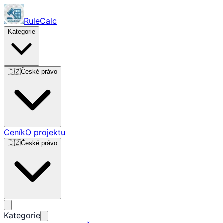
RuleCalc
Kategorie
🇨🇿
České právo
Ceník
O projektu
🇨🇿
České právo
Kategorie