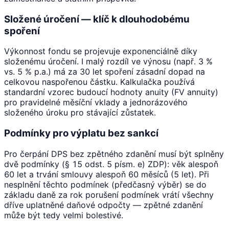
Složené úročení — klíč k dlouhodobému
spoření
Výkonnost fondu se projevuje exponenciálně díky
složenému úročení. I malý rozdíl ve výnosu (např. 3 %
vs. 5 % p.a.) má za 30 let spoření zásadní dopad na
celkovou naspořenou částku. Kalkulačka používá
standardní vzorec budoucí hodnoty anuity (FV annuity)
pro pravidelné měsíční vklady a jednorázového
složeného úroku pro stávající zůstatek.
Podmínky pro výplatu bez sankcí
Pro čerpání DPS bez zpětného zdanění musí být splněny
dvě podmínky (§ 15 odst. 5 písm. e) ZDP): věk alespoň
60 let a trvání smlouvy alespoň 60 měsíců (5 let). Při
nesplnění těchto podmínek (předčasný výběr) se do
základu daně za rok porušení podmínek vrátí všechny
dříve uplatněné daňové odpočty — zpětné zdanění
může být tedy velmi bolestivé.