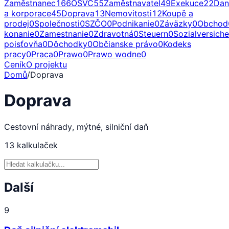
Zaměstnanec
166
OSVČ
55
Zaměstnavatel
49
Exekuce
22
Dan
a korporace
45
Doprava
13
Nemovitosti
12
Koupě a
prodej
0
Společnosti
0
SZČO
0
Podnikanie
0
Záväzky
0
Obchod
konanie
0
Zamestnanie
0
Zdravotná
0
Steuern
0
Sozialversich
poisťovňa
0
Dôchodky
0
Občianske právo
0
Kodeks
pracy
0
Praca
0
Prawo
0
Prawo wodne
0
Ceník
O projektu
Domů
/
Doprava
Doprava
Cestovní náhrady, mýtné, silniční daň
13
kalkulaček
Další
9