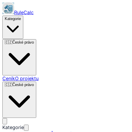
RuleCalc
Kategorie
🇨🇿
České právo
Ceník
O projektu
🇨🇿
České právo
Kategorie