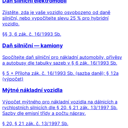
Daň silniční elektromobil
Zjistěte, zda je vaše vozidlo osvobozeno od daně
silniční, nebo vypočítejte slevu 25 % pro hybridní
vozidlo.
§§ 3, 6 zák. č. 16/1993 Sb.
Daň silniční — kamiony
Spočítejte daň silniční pro nákladní automobily, přívěsy
a autobusy dle tabulky sazeb v § 6 zák. 16/1993 Sb.
§ 5 + Příloha zák. č. 16/1993 Sb. (sazba daně); § 12a
(výpočet)
Mýtné nákladní vozidla
Výpočet mýtného pro nákladní vozidla na dálnicích a
rychlostních silnicích dle § 20, § 21 zák. 13/1997 Sb.
Sazby dle emisní třídy a počtu náprav.
§ 20, § 21 zák. č. 13/1997 Sb.