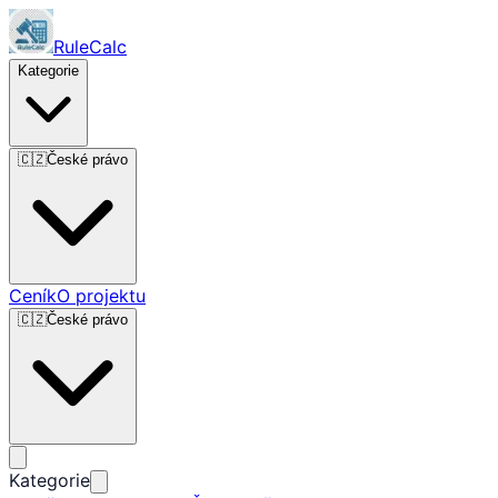
RuleCalc
Kategorie
🇨🇿
České právo
Ceník
O projektu
🇨🇿
České právo
Kategorie