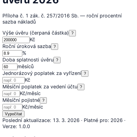
Příloha č. 1 zák. č. 257/2016 Sb. — roční procentní
sazba nákladů
Výše úvěru (čerpaná částka)
?
Kč
Roční úroková sazba
?
%
Doba splatnosti úvěru
?
měsíců
Jednorázový poplatek za vyřízení
?
Kč
Měsíční poplatek za vedení účtu
?
Kč/měsíc
Měsíční pojistné
?
Kč/měsíc
Vypočítat
Poslední aktualizace
:
13. 3. 2026
·
Platné pro
:
2026
·
Verze
:
1.0.0