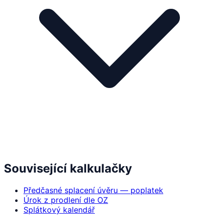
Související kalkulačky
Předčasné splacení úvěru — poplatek
Úrok z prodlení dle OZ
Splátkový kalendář