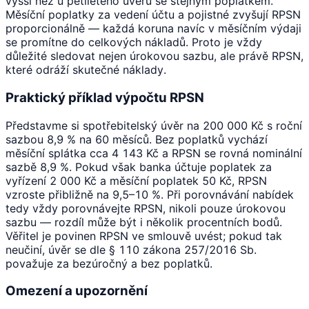
vyšší než u pětiletého úvěru se stejným poplatkem.
Měsíční poplatky za vedení účtu a pojistné zvyšují RPSN
proporcionálně — každá koruna navíc v měsíčním výdaji
se promítne do celkových nákladů. Proto je vždy
důležité sledovat nejen úrokovou sazbu, ale právě RPSN,
které odráží skutečné náklady.
Praktický příklad výpočtu RPSN
Představme si spotřebitelský úvěr na 200 000 Kč s roční
sazbou 8,9 % na 60 měsíců. Bez poplatků vychází
měsíční splátka cca 4 143 Kč a RPSN se rovná nominální
sazbě 8,9 %. Pokud však banka účtuje poplatek za
vyřízení 2 000 Kč a měsíční poplatek 50 Kč, RPSN
vzroste přibližně na 9,5–10 %. Při porovnávání nabídek
tedy vždy porovnávejte RPSN, nikoli pouze úrokovou
sazbu — rozdíl může být i několik procentních bodů.
Věřitel je povinen RPSN ve smlouvě uvést; pokud tak
neučiní, úvěr se dle § 110 zákona 257/2016 Sb.
považuje za bezúročný a bez poplatků.
Omezení a upozornění