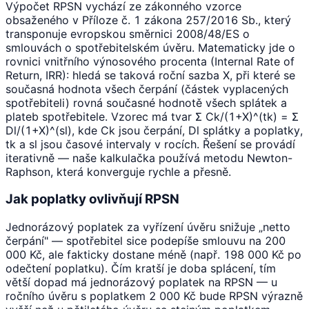
Výpočet RPSN vychází ze zákonného vzorce
obsaženého v Příloze č. 1 zákona 257/2016 Sb., který
transponuje evropskou směrnici 2008/48/ES o
smlouvách o spotřebitelském úvěru. Matematicky jde o
rovnici vnitřního výnosového procenta (Internal Rate of
Return, IRR): hledá se taková roční sazba X, při které se
současná hodnota všech čerpání (částek vyplacených
spotřebiteli) rovná současné hodnotě všech splátek a
plateb spotřebitele. Vzorec má tvar Σ Ck/(1+X)^(tk) = Σ
Dl/(1+X)^(sl), kde Ck jsou čerpání, Dl splátky a poplatky,
tk a sl jsou časové intervaly v rocích. Řešení se provádí
iterativně — naše kalkulačka používá metodu Newton-
Raphson, která konverguje rychle a přesně.
Jak poplatky ovlivňují RPSN
Jednorázový poplatek za vyřízení úvěru snižuje „netto
čerpání" — spotřebitel sice podepíše smlouvu na 200
000 Kč, ale fakticky dostane méně (např. 198 000 Kč po
odečtení poplatku). Čím kratší je doba splácení, tím
větší dopad má jednorázový poplatek na RPSN — u
ročního úvěru s poplatkem 2 000 Kč bude RPSN výrazně