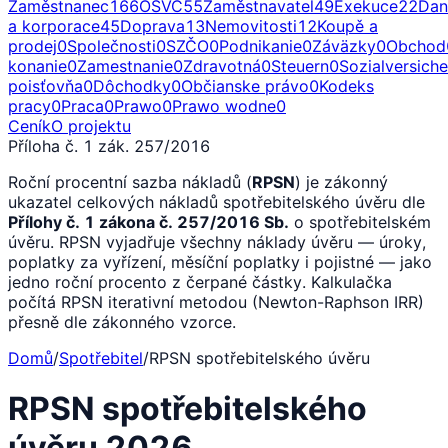
Zaměstnanec
166
OSVČ
55
Zaměstnavatel
49
Exekuce
22
Dan
a korporace
45
Doprava
13
Nemovitosti
12
Koupě a
prodej
0
Společnosti
0
SZČO
0
Podnikanie
0
Záväzky
0
Obchod
konanie
0
Zamestnanie
0
Zdravotná
0
Steuern
0
Sozialversich
poisťovňa
0
Dôchodky
0
Občianske právo
0
Kodeks
pracy
0
Praca
0
Prawo
0
Prawo wodne
0
Ceník
O projektu
Příloha č. 1 zák. 257/2016
Roční procentní sazba nákladů (
RPSN
) je zákonný
ukazatel celkových nákladů spotřebitelského úvěru dle
Přílohy č. 1 zákona č. 257/2016 Sb.
o spotřebitelském
úvěru. RPSN vyjadřuje všechny náklady úvěru — úroky,
poplatky za vyřízení, měsíční poplatky i pojistné — jako
jedno roční procento z čerpané částky. Kalkulačka
počítá RPSN iterativní metodou (Newton-Raphson IRR)
přesně dle zákonného vzorce.
Domů
/
Spotřebitel
/
RPSN spotřebitelského úvěru
RPSN spotřebitelského
úvěru 2026