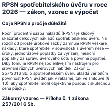
RPSN spotřebitelského úvěru v roce
2026 — zákon, vzorec a výpočet
Co je RPSN a proč je důležité
Roční procentní sazba nákladů (RPSN) je klíčový
ukazatel celkových nákladů spotřebitelského úvěru. Na
rozdíl od prosté úrokové sazby zahrnuje RPSN veškeré
náklady, které spotřebitel v souvislosti s úvěrem nese —
úroky, jednorázové poplatky za vyřízení, měsíční
poplatky za správu úvěrového účtu a povinné pojistné.
Díky tomu je RPSN nejspolehlivějším nástrojem pro
srovnání různých úvěrových nabídek. Zákon č.
257/2016 Sb. o spotřebitelském úvěru ukládá věřitelům
povinnost RPSN uvádět jak v reklamě, tak ve smlouvě (§
10), aby spotřebitel mohl objektivně posoudit skutečnou
cenu půjčky.
Zákonný vzorec — Příloha č. 1 zákona
257/2016 Sb.