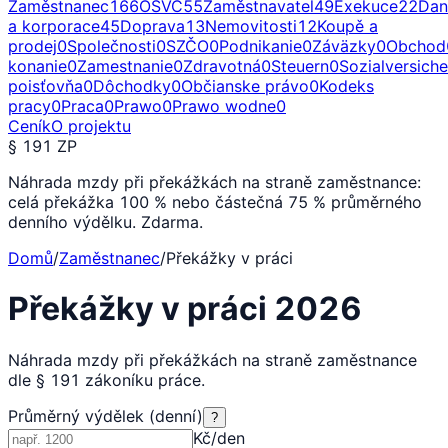
Zaměstnanec
166
OSVČ
55
Zaměstnavatel
49
Exekuce
22
Dan
a korporace
45
Doprava
13
Nemovitosti
12
Koupě a
prodej
0
Společnosti
0
SZČO
0
Podnikanie
0
Záväzky
0
Obchod
konanie
0
Zamestnanie
0
Zdravotná
0
Steuern
0
Sozialversich
poisťovňa
0
Dôchodky
0
Občianske právo
0
Kodeks
pracy
0
Praca
0
Prawo
0
Prawo wodne
0
Ceník
O projektu
§ 191 ZP
Náhrada mzdy při překážkách na straně zaměstnance:
celá překážka 100 % nebo částečná 75 % průměrného
denního výdělku. Zdarma.
Domů
/
Zaměstnanec
/
Překážky v práci
Překážky v práci 2026
Náhrada mzdy při překážkách na straně zaměstnance
dle § 191 zákoníku práce.
Průměrný výdělek (denní)
?
Kč/den