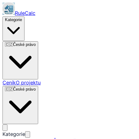
RuleCalc
Kategorie
🇨🇿
České právo
Ceník
O projektu
🇨🇿
České právo
Kategorie