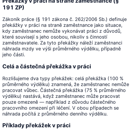
Překážky v práci na straně zaměstnance (§
191 ZP)
Zákoník práce (§ 191 zákona č. 262/2006 Sb.) definuje
překážky v práci na straně zaměstnance jako situace,
kdy zaměstnanec nemůže vykonávat práci z důvodů,
které souvisejí s jeho osobou, nikoliv s činností
zaměstnavatele. Za tyto překážky náleží zaměstnanci
náhrada mzdy ve výši průměrného výdělku, případně
jeho části.
Celá a částečná překážka v práci
Rozlišujeme dva typy překážek: celá překážka (100 %
průměrného výdělku) znamená, že zaměstnanec nemůže
pracovat vůbec. Částečná překážka (75 % průměrného
výdělku) nastává, když zaměstnanec může pracovat
pouze omezeně — například z důvodu částečného
pracovního omezení při léčení. V obou případech se
náhrada počítá z průměrného denního výdělku.
Příklady překážek v práci