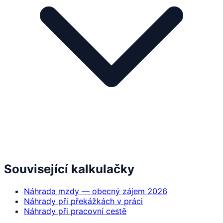
Související kalkulačky
Náhrada mzdy — obecný zájem 2026
Náhrady při překážkách v práci
Náhrady při pracovní cestě