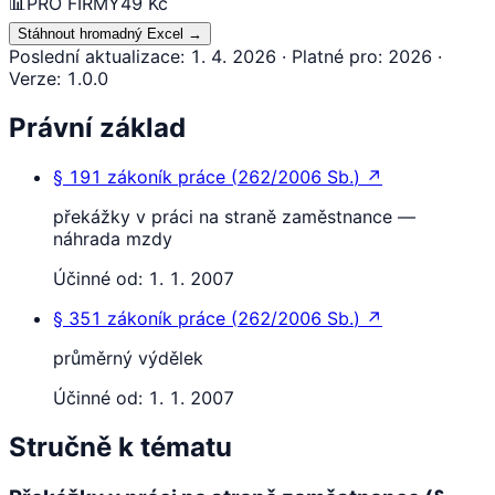
📊
PRO FIRMY
49 Kč
Stáhnout hromadný Excel
→
Poslední aktualizace
:
1. 4. 2026
·
Platné pro
:
2026
·
Verze
:
1.0.0
Právní základ
§ 191
zákoník práce
(
262/2006 Sb.
)
↗
překážky v práci na straně zaměstnance —
náhrada mzdy
Účinné od:
1. 1. 2007
§ 351
zákoník práce
(
262/2006 Sb.
)
↗
průměrný výdělek
Účinné od:
1. 1. 2007
Stručně k tématu