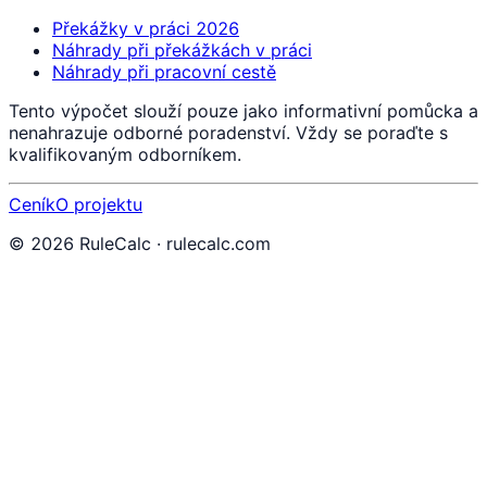
Překážky v práci 2026
Náhrady při překážkách v práci
Náhrady při pracovní cestě
Tento výpočet slouží pouze jako informativní pomůcka a
nenahrazuje odborné poradenství. Vždy se poraďte s
kvalifikovaným odborníkem.
Ceník
O projektu
©
2026
RuleCalc · rulecalc.com