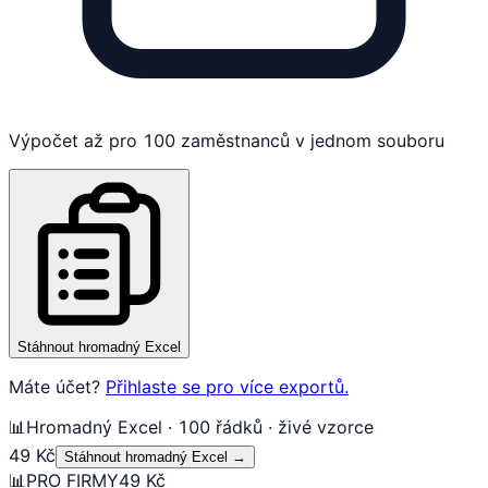
Výpočet až pro 100 zaměstnanců v jednom souboru
Stáhnout hromadný Excel
Máte účet?
Přihlaste se pro více exportů.
📊
Hromadný Excel · 100 řádků · živé vzorce
49 Kč
Stáhnout hromadný Excel
→
📊
PRO FIRMY
49 Kč