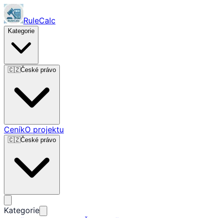
RuleCalc
Kategorie
🇨🇿
České právo
Ceník
O projektu
🇨🇿
České právo
Kategorie