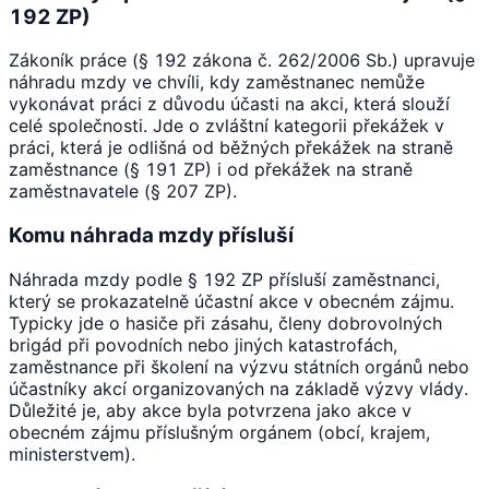
192 ZP)
Zákoník práce (§ 192 zákona č. 262/2006 Sb.) upravuje
náhradu mzdy ve chvíli, kdy zaměstnanec nemůže
vykonávat práci z důvodu účasti na akci, která slouží
celé společnosti. Jde o zvláštní kategorii překážek v
práci, která je odlišná od běžných překážek na straně
zaměstnance (§ 191 ZP) i od překážek na straně
zaměstnavatele (§ 207 ZP).
Komu náhrada mzdy přísluší
Náhrada mzdy podle § 192 ZP přísluší zaměstnanci,
který se prokazatelně účastní akce v obecném zájmu.
Typicky jde o hasiče při zásahu, členy dobrovolných
brigád při povodních nebo jiných katastrofách,
zaměstnance při školení na výzvu státních orgánů nebo
účastníky akcí organizovaných na základě výzvy vlády.
Důležité je, aby akce byla potvrzena jako akce v
obecném zájmu příslušným orgánem (obcí, krajem,
ministerstvem).