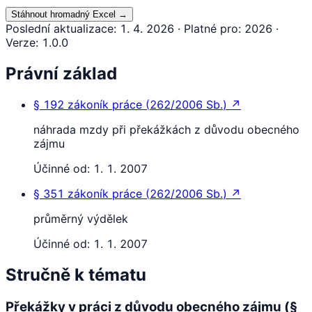
Stáhnout hromadný Excel
→
Poslední aktualizace
:
1. 4. 2026
·
Platné pro
:
2026
·
Verze
:
1.0.0
Právní základ
§ 192
zákoník práce
(
262/2006 Sb.
)
↗
náhrada mzdy při překážkách z důvodu obecného
zájmu
Účinné od:
1. 1. 2007
§ 351
zákoník práce
(
262/2006 Sb.
)
↗
průměrný výdělek
Účinné od:
1. 1. 2007
Stručně k tématu
Překážky v práci z důvodu obecného zájmu (§