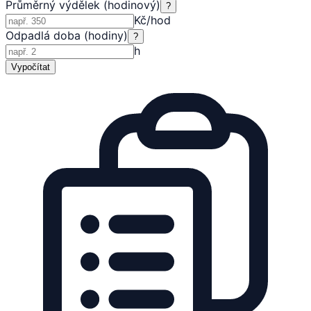
Průměrný výdělek (hodinový)
?
Kč/hod
Odpadlá doba (hodiny)
?
h
Vypočítat