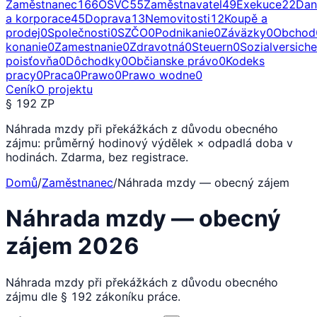
Zaměstnanec
166
OSVČ
55
Zaměstnavatel
49
Exekuce
22
Dan
a korporace
45
Doprava
13
Nemovitosti
12
Koupě a
prodej
0
Společnosti
0
SZČO
0
Podnikanie
0
Záväzky
0
Obchod
konanie
0
Zamestnanie
0
Zdravotná
0
Steuern
0
Sozialversich
poisťovňa
0
Dôchodky
0
Občianske právo
0
Kodeks
pracy
0
Praca
0
Prawo
0
Prawo wodne
0
Ceník
O projektu
§ 192 ZP
Náhrada mzdy při překážkách z důvodu obecného
zájmu: průměrný hodinový výdělek × odpadlá doba v
hodinách. Zdarma, bez registrace.
Domů
/
Zaměstnanec
/
Náhrada mzdy — obecný zájem
Náhrada mzdy — obecný
zájem 2026
Náhrada mzdy při překážkách z důvodu obecného
zájmu dle § 192 zákoníku práce.