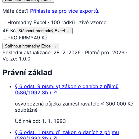
Máte účet?
Přihlaste se pro více exportů.
📊
Hromadný Excel · 100 řádků · živé vzorce
49 Kč
Stáhnout hromadný Excel
→
📊
PRO FIRMY
49 Kč
Stáhnout hromadný Excel
→
Poslední aktualizace
:
28. 2. 2026
·
Platné pro
:
2026
·
Verze
:
1.0.0
Právní základ
§ 6
odst. 9 písm. v)
zákon o daních z příjmů
(
586/1992 Sb.
)
↗
osvobozená půjčka zaměstnavatele ≤ 300 000 Kč
souběžně
Účinné od:
1. 1. 1993
§ 6
odst. 1 písm. d)
zákon o daních z příjmů
(
586/1992 Sb.
)
↗