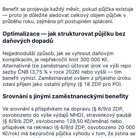
Benefit se projevuje každý měsíc, pokud půjčka existuje
— proto je důležité sledovat celkový objem půjček v
průběhu roku, zejména při postupném splácení.
Optimalizace — jak strukturovat půjčku bez
daňových dopadů
Nejjednodušší způsob, jak se vyhnout daňovým
komplikacím, je nepřekročit limit 300 000 Kč.
Alternativně lze zaměstnanci účtovat úrok ve výši repo
sazby ČNB (3,75 % v roce 2026) nebo vyšší — tím
benefit vymizí. Zaměstnavatel ovšem z přijatého úroku
zdaní příjem jako ostatní příjmy (§ 18 ZDP pro PO).
Srovnání s jinými zaměstnaneckými benefity
Ve srovnání s příspěvkem na dopravu (§ 6/9/d ZDP,
osvobozeno do výše výdajů MHD), stravenkový paušál
(§ 6/9/b ZDP, osvobozeno 129,50 Kč/směna) nebo
příspěvek na rekreaci (§ 6/9/d ZDP, osvobozeno 20 000
Kč/rok) má bezúročná půjčka výhodu v tom, že jistina se