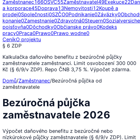
Zaměstnanec
166
OSVČ
55
Zaměstnavatel
49
Exekuce
22
Dan
a korporace
45
Doprava
13
Nemovitosti
12
Koupě a
prodej
0
Společnosti
0
SZČO
0
Podnikanie
0
Záväzky
0
Obchod
konanie
0
Zamestnanie
0
Zdravotná
0
Steuern
0
Sozialversich
poisťovňa
0
Dôchodky
0
Občianske právo
0
Kodeks
pracy
0
Praca
0
Prawo
0
Prawo wodne
0
Ceník
O projektu
§ 6 ZDP
Kalkulačka daňového benefitu z bezúročné půjčky
zaměstnavatele zaměstnanci. Limit osvobození 300 000
Kč (§ 6/9/v ZDP). Repo ČNB 3,75 %. Výpočet zdarma.
Domů
/
Zaměstnanec
/
Bezúročná půjčka od
zaměstnavatele
Bezúročná půjčka
zaměstnavatele 2026
Výpočet daňového benefitu z bezúročné nebo
nízkúrokové půjčky zaměstnavatele (§ 6/9/v ZDP). Limit