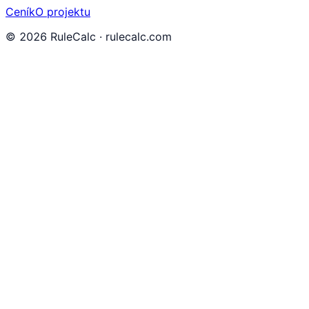
Ceník
O projektu
©
2026
RuleCalc · rulecalc.com