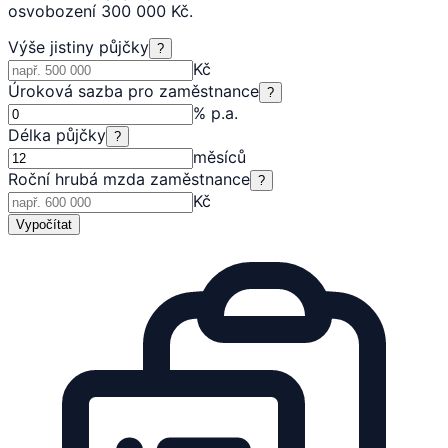
osvobození 300 000 Kč.
Výše jistiny půjčky
?
Kč
Úroková sazba pro zaměstnance
?
% p.a.
Délka půjčky
?
měsíců
Roční hrubá mzda zaměstnance
?
Kč
Vypočítat