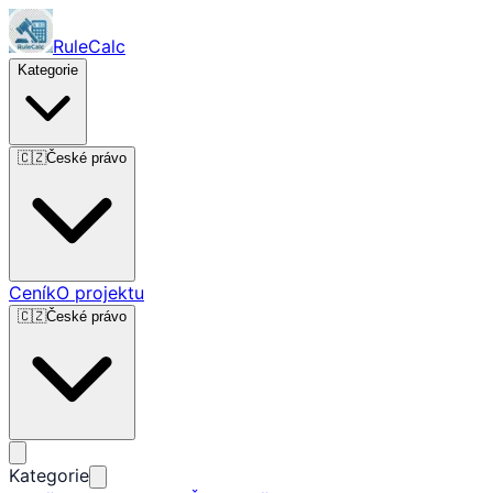
RuleCalc
Kategorie
🇨🇿
České právo
Ceník
O projektu
🇨🇿
České právo
Kategorie