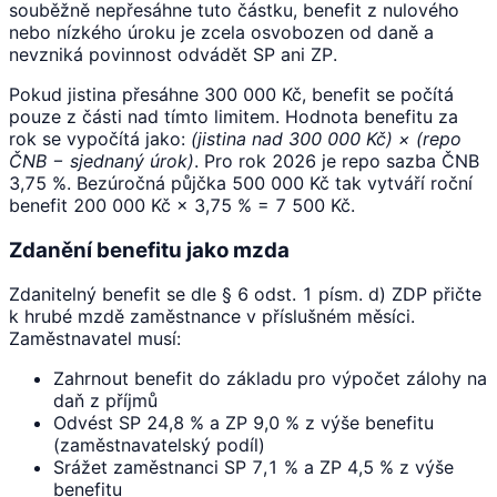
souběžně nepřesáhne tuto částku, benefit z nulového
nebo nízkého úroku je zcela osvobozen od daně a
nevzniká povinnost odvádět SP ani ZP.
Pokud jistina přesáhne 300 000 Kč, benefit se počítá
pouze z části nad tímto limitem. Hodnota benefitu za
rok se vypočítá jako:
(jistina nad 300 000 Kč) × (repo
ČNB − sjednaný úrok)
. Pro rok 2026 je repo sazba ČNB
3,75 %. Bezúročná půjčka 500 000 Kč tak vytváří roční
benefit 200 000 Kč × 3,75 % = 7 500 Kč.
Zdanění benefitu jako mzda
Zdanitelný benefit se dle § 6 odst. 1 písm. d) ZDP přičte
k hrubé mzdě zaměstnance v příslušném měsíci.
Zaměstnavatel musí:
Zahrnout benefit do základu pro výpočet zálohy na
daň z příjmů
Odvést SP 24,8 % a ZP 9,0 % z výše benefitu
(zaměstnavatelský podíl)
Srážet zaměstnanci SP 7,1 % a ZP 4,5 % z výše
benefitu