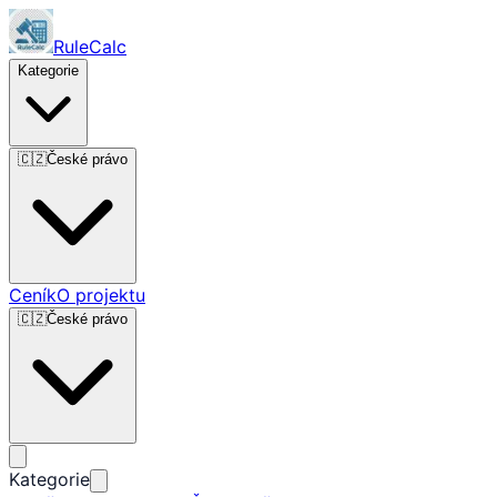
RuleCalc
Kategorie
🇨🇿
České právo
Ceník
O projektu
🇨🇿
České právo
Kategorie