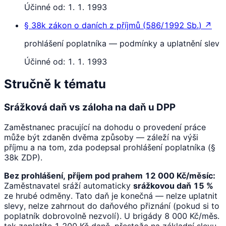
Účinné od:
1. 1. 1993
§ 38k
zákon o daních z příjmů
(
586/1992 Sb.
)
↗
prohlášení poplatníka — podmínky a uplatnění slev
Účinné od:
1. 1. 1993
Stručně k tématu
Srážková daň vs záloha na daň u DPP
Zaměstnanec pracující na dohodu o provedení práce
může být zdaněn dvěma způsoby — záleží na výši
příjmu a na tom, zda podepsal prohlášení poplatníka (§
38k ZDP).
Bez prohlášení, příjem pod prahem 12 000 Kč/měsíc:
Zaměstnavatel sráží automaticky
srážkovou daň 15 %
ze hrubé odměny. Tato daň je konečná — nelze uplatnit
slevy, nelze zahrnout do daňového přiznání (pokud si to
poplatník dobrovolně nezvolí). U brigády 8 000 Kč/měs.