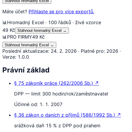
Stáhnout hromadný Excel
Máte účet?
Přihlaste se pro více exportů.
📊
Hromadný Excel · 100 řádků · živé vzorce
49 Kč
Stáhnout hromadný Excel
→
📊
PRO FIRMY
49 Kč
Stáhnout hromadný Excel
→
Poslední aktualizace
:
24. 2. 2026
·
Platné pro
:
2026
·
Verze
:
1.0.0
Právní základ
§ 75
zákoník práce
(
262/2006 Sb.
)
↗
DPP — limit 300 hodin/rok/zaměstnavatel
Účinné od:
1. 1. 2007
§ 36
zákon o daních z příjmů
(
586/1992 Sb.
)
↗
srážková daň 15 % z DPP pod prahem