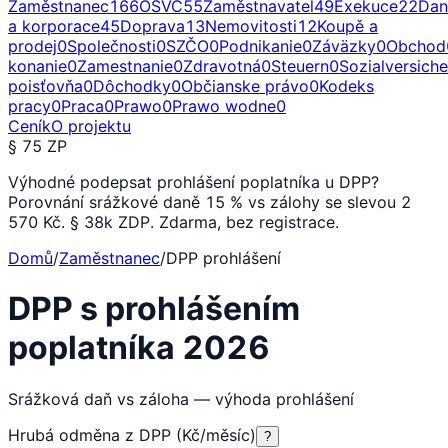
Zaměstnanec
166
OSVČ
55
Zaměstnavatel
49
Exekuce
22
Dan
a korporace
45
Doprava
13
Nemovitosti
12
Koupě a
prodej
0
Společnosti
0
SZČO
0
Podnikanie
0
Záväzky
0
Obchod
konanie
0
Zamestnanie
0
Zdravotná
0
Steuern
0
Sozialversich
poisťovňa
0
Dôchodky
0
Občianske právo
0
Kodeks
pracy
0
Praca
0
Prawo
0
Prawo wodne
0
Ceník
O projektu
§ 75 ZP
Výhodné podepsat prohlášení poplatníka u DPP?
Porovnání srážkové daně 15 % vs zálohy se slevou 2
570 Kč. § 38k ZDP. Zdarma, bez registrace.
Domů
/
Zaměstnanec
/
DPP prohlášení
DPP s prohlášením
poplatníka 2026
Srážková daň vs záloha — výhoda prohlášení
Hrubá odměna z DPP (Kč/měsíc)
?