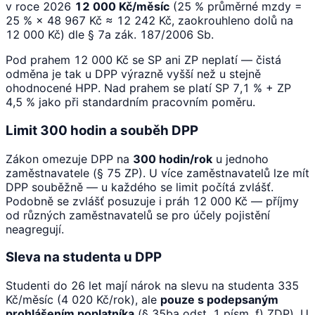
v roce 2026
12 000 Kč/měsíc
(25 % průměrné mzdy =
25 % × 48 967 Kč ≈ 12 242 Kč, zaokrouhleno dolů na
12 000 Kč) dle § 7a zák. 187/2006 Sb.
Pod prahem 12 000 Kč se SP ani ZP neplatí — čistá
odměna je tak u DPP výrazně vyšší než u stejně
ohodnocené HPP. Nad prahem se platí SP 7,1 % + ZP
4,5 % jako při standardním pracovním poměru.
Limit 300 hodin a souběh DPP
Zákon omezuje DPP na
300 hodin/rok
u jednoho
zaměstnavatele (§ 75 ZP). U více zaměstnavatelů lze mít
DPP souběžně — u každého se limit počítá zvlášť.
Podobně se zvlášť posuzuje i práh 12 000 Kč — příjmy
od různých zaměstnavatelů se pro účely pojistění
neagregují.
Sleva na studenta u DPP
Studenti do 26 let mají nárok na slevu na studenta 335
Kč/měsíc (4 020 Kč/rok), ale
pouze s podepsaným
prohlášením poplatníka
(§ 35ba odst. 1 písm. f) ZDP). U