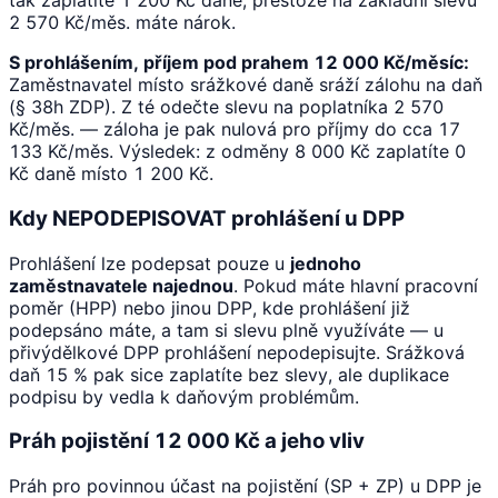
tak zaplatíte 1 200 Kč daně, přestože na základní slevu
2 570 Kč/měs. máte nárok.
S prohlášením, příjem pod prahem 12 000 Kč/měsíc:
Zaměstnavatel místo srážkové daně sráží zálohu na daň
(§ 38h ZDP). Z té odečte slevu na poplatníka 2 570
Kč/měs. — záloha je pak nulová pro příjmy do cca 17
133 Kč/měs. Výsledek: z odměny 8 000 Kč zaplatíte 0
Kč daně místo 1 200 Kč.
Kdy NEPODEPISOVAT prohlášení u DPP
Prohlášení lze podepsat pouze u
jednoho
zaměstnavatele najednou
. Pokud máte hlavní pracovní
poměr (HPP) nebo jinou DPP, kde prohlášení již
podepsáno máte, a tam si slevu plně využíváte — u
přivýdělkové DPP prohlášení nepodepisujte. Srážková
daň 15 % pak sice zaplatíte bez slevy, ale duplikace
podpisu by vedla k daňovým problémům.
Práh pojistění 12 000 Kč a jeho vliv
Práh pro povinnou účast na pojistění (SP + ZP) u DPP je