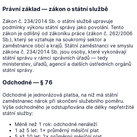
Právní základ — zákon o státní službě
Zákon č. 234/2014 Sb. o státní službě upravuje
podmínky výkonu státní správy jako povolání. Tento
zákon je odlišný od zákoníku práce (zákon č. 262/2006
Sb.), který se vztahuje na soukromý sektor a
zaměstnance obcí a krajů. Státní zaměstnanci ve smyslu
zákona č. 234/2014 Sb. jsou osoby, které vykonávají
státní správu v rámci správních úřadů — tedy
ministerstev, úřadů, agencií a dalších ústředních orgánů
státní správy.
Odchodné — § 76
Odchodné je jednorázová platba, na niž má státní
zaměstnanec nárok při skončení služebního poměru.
Výše odchodného je odstupňována dle délky nepřetržité
státní služby:
Méně než 1 rok: odchodné nenáleží
1 až 5 let: 1× průměrný měsíční plat
5 až 10 let: 2× průměrný měsíční plat