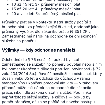
10 až 15 let: 3× průměrný měsíční plat
15 až 20 let: 4× průměrný měsíční plat
20 a více let: 5× průměrný měsíční plat
Průměrný plat se v kontextu státní služby počítá z
hrubého platu za předcházející čtvrtletí, obdobně jako
průměrný výdělek dle zákoníku práce (§ 351 ZP).
Zaměstnanec má nárok na odchodné ke dni skončení
služebního poměru.
Výjimky — kdy odchodné nenáleží
Odchodné dle § 76 nenáleží, pokud byl státní
zaměstnanec ze služebního poměru odvolán nebo s ním
byl poměr ukončen z důvodu porušení povinností (§ 72
zák. 234/2014 Sb.). Rovněž nenáleží zaměstnanci, který
dosáhl věku 65 let a odchází do důchodu v rámci
standardního ukončení pracovní aktivity — v takovém
případě může mít nárok na odchodné dle zákoníku
práce, nikoli dle zákona o státní službě. Podmínka
nepřetržitosti státní služby je klíčová — pokud byl
poměr přerušen, délka se počítá od nového nástupu.