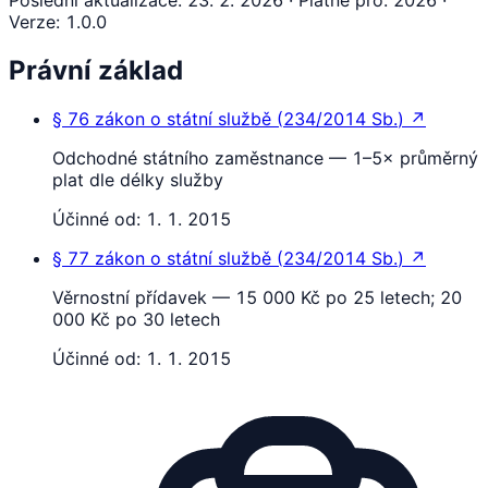
Poslední aktualizace
:
23. 2. 2026
·
Platné pro
:
2026
·
Verze
:
1.0.0
Právní základ
§ 76
zákon o státní službě
(
234/2014 Sb.
)
↗
Odchodné státního zaměstnance — 1–5× průměrný
plat dle délky služby
Účinné od:
1. 1. 2015
§ 77
zákon o státní službě
(
234/2014 Sb.
)
↗
Věrnostní přídavek — 15 000 Kč po 25 letech; 20
000 Kč po 30 letech
Účinné od:
1. 1. 2015