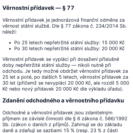
Věrnostní přídavek — § 77
Věrnostní přídavek je jednorázová finanční odměna za
věrnost státní službě. Dle § 77 zákona č. 234/2014 Sb.
náleží:
Po 25 letech nepřetržité státní služby: 15 000 Kč
Po 30 letech nepřetržité státní služby: 20 000 Kč
Věrnostní přídavek se vyplácí při dosažení příslušné
doby nepřetržité státní služby — nikoli nutně při
odchodu. Je tedy možné obdržet věrnostní přídavek za
25 let a poté, po dalších 5 letech, věrnostní přídavek za
30 let (přičemž se nevyplácí 20 000 Kč, ale rozdíl 5 000
Kč nebo nový přídavek 20 000 Kč dle výkladu úřadu).
Zdanění odchodného a věrnostního přídavku
Odchodné a věrnostní přídavek jsou zdanitelným
příjmem ze závislé činnosti dle § 6 zákona č. 586/1992
Sb. (zákon o daních z příjmů). Zahrnují se do základu
daně a zdaňují se sazbami 15 % (resp. 23 % z části