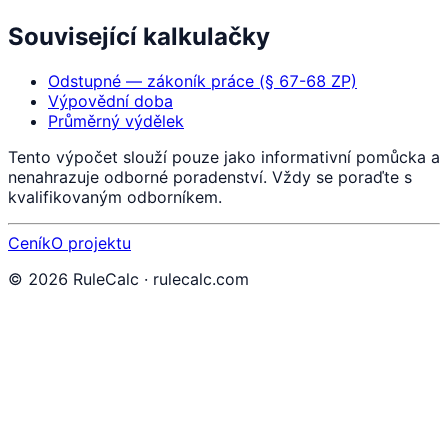
Související kalkulačky
Odstupné — zákoník práce (§ 67-68 ZP)
Výpovědní doba
Průměrný výdělek
Tento výpočet slouží pouze jako informativní pomůcka a
nenahrazuje odborné poradenství. Vždy se poraďte s
kvalifikovaným odborníkem.
Ceník
O projektu
©
2026
RuleCalc · rulecalc.com