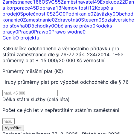
Zaměstnanec
166
OSVČ
55
Zaměstnavatel
49
Exekuce
22
Dan
a korporace
45
Doprava
13
Nemovitosti
12
Koupě a
prodej
0
Společnosti
0
SZČO
0
Podnikanie
0
Záväzky
0
Obchod
konanie
0
Zamestnanie
0
Zdravotná
0
Steuern
0
Sozialversich
poisťovňa
0
Dôchodky
0
Občianske právo
0
Kodeks
pracy
0
Praca
0
Prawo
0
Prawo wodne
0
Ceník
O projektu
Kalkulačka odchodného a věrnostního přídavku pro
státní zaměstnance dle § 76-77 zák. 234/2014. 1–5×
průměrný plat + 15 000/20 000 Kč věrnostní.
Průměrný měsíční plat (Kč)
Hrubý průměrný plat pro výpočet odchodného dle § 76
Délka státní služby (celá léta)
Počet celých let v nepřetržitém státním zaměstnání
Vypočítat