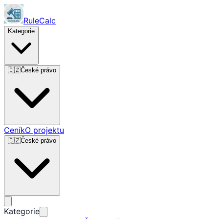
RuleCalc
Kategorie
🇨🇿
České právo
Ceník
O projektu
🇨🇿
České právo
Kategorie