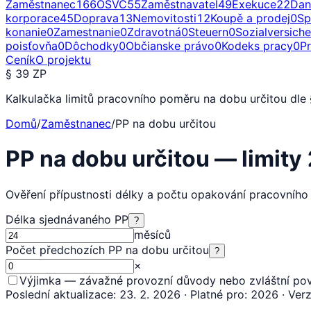
Zaměstnanec
166
OSVČ
55
Zaměstnavatel
49
Exekuce
22
Dan
korporace
45
Doprava
13
Nemovitosti
12
Koupě a prodej
0
Sp
konanie
0
Zamestnanie
0
Zdravotná
0
Steuern
0
Sozialversich
poisťovňa
0
Dôchodky
0
Občianske právo
0
Kodeks pracy
0
P
Ceník
O projektu
§ 39 ZP
Kalkulačka limitů pracovního poměru na dobu určitou dle
Domů
/
Zaměstnanec
/
PP na dobu určitou
PP na dobu určitou — limit
Ověření přípustnosti délky a počtu opakování pracovního
Délka sjednávaného PP
?
měsíců
Počet předchozích PP na dobu určitou
?
×
Výjimka — závažné provozní důvody nebo zvláštní pov
Poslední aktualizace
:
23. 2. 2026
·
Platné pro
:
2026
·
Ver