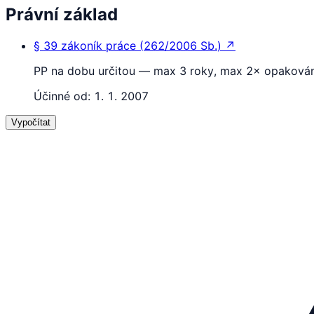
Právní základ
§ 39
zákoník práce
(
262/2006 Sb.
)
↗
PP na dobu určitou — max 3 roky, max 2× opakován
Účinné od:
1. 1. 2007
Vypočítat