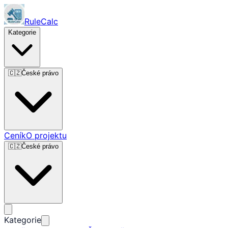
RuleCalc
Kategorie
🇨🇿
České právo
Ceník
O projektu
🇨🇿
České právo
Kategorie