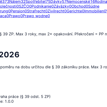
ě
373
Nájem
32
Spotřebitel
75
Dávky
57
Nemocenské
16
Rodin
olečnosti
0
SZČO
0
Podnikanie
0
Záväzky
0
Obchod
0
Súdne
erung
0
Pension
0
Strafrecht
0
Zivilrecht
0
Gerichte
0
Immobilien
0
raca
0
Prawo
0
Prawo wodne
0
 § 39 ZP. Max 3 roky, max 2× opakování. Překročení = PP 
y 2026
 poměru na dobu určitou dle § 39 zákoníku práce. Max 3 r
aha práce (§ 39 odst. 5 ZP)
ze
:
1.0.0