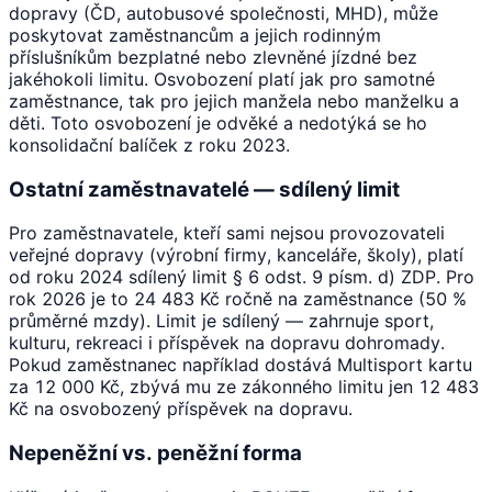
dopravy (ČD, autobusové společnosti, MHD), může
poskytovat zaměstnancům a jejich rodinným
příslušníkům bezplatné nebo zlevněné jízdné bez
jakéhokoli limitu. Osvobození platí jak pro samotné
zaměstnance, tak pro jejich manžela nebo manželku a
děti. Toto osvobození je odvěké a nedotýká se ho
konsolidační balíček z roku 2023.
Ostatní zaměstnavatelé — sdílený limit
Pro zaměstnavatele, kteří sami nejsou provozovateli
veřejné dopravy (výrobní firmy, kanceláře, školy), platí
od roku 2024 sdílený limit § 6 odst. 9 písm. d) ZDP. Pro
rok 2026 je to 24 483 Kč ročně na zaměstnance (50 %
průměrné mzdy). Limit je sdílený — zahrnuje sport,
kulturu, rekreaci i příspěvek na dopravu dohromady.
Pokud zaměstnanec například dostává Multisport kartu
za 12 000 Kč, zbývá mu ze zákonného limitu jen 12 483
Kč na osvobozený příspěvek na dopravu.
Nepeněžní vs. peněžní forma