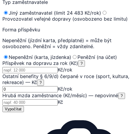
Typ zaměstnavatele
Jiný zaměstnavatel (limit 24 483 Kč/rok)
Provozovatel veřejné dopravy (osvobozeno bez limitu)
Forma příspěvku
Nepeněžní (jízdní karta, předplatné) = může být
osvobozeno. Peněžní = vždy zdanitelné.
Nepeněžní (karta, jízdenka)
Peněžní (na účet)
Příspěvek na dopravu za rok (Kč)
?
Kč/rok
Ostatní benefity § 6/9/d) čerpané v roce (sport, kultura,
rekreace) — Kč
?
Kč/rok
Hrubá mzda zaměstnance (Kč/měsíc) — nepovinné
?
Kč
Vypočítat