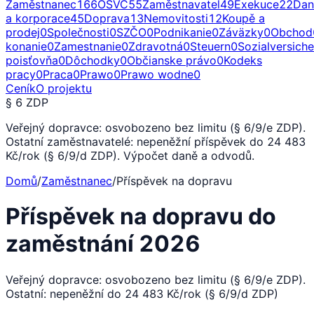
Zaměstnanec
166
OSVČ
55
Zaměstnavatel
49
Exekuce
22
Dan
a korporace
45
Doprava
13
Nemovitosti
12
Koupě a
prodej
0
Společnosti
0
SZČO
0
Podnikanie
0
Záväzky
0
Obchod
konanie
0
Zamestnanie
0
Zdravotná
0
Steuern
0
Sozialversich
poisťovňa
0
Dôchodky
0
Občianske právo
0
Kodeks
pracy
0
Praca
0
Prawo
0
Prawo wodne
0
Ceník
O projektu
§ 6 ZDP
Veřejný dopravce: osvobozeno bez limitu (§ 6/9/e ZDP).
Ostatní zaměstnavatelé: nepeněžní příspěvek do 24 483
Kč/rok (§ 6/9/d ZDP). Výpočet daně a odvodů.
Domů
/
Zaměstnanec
/
Příspěvek na dopravu
Příspěvek na dopravu do
zaměstnání 2026
Veřejný dopravce: osvobozeno bez limitu (§ 6/9/e ZDP).
Ostatní: nepeněžní do 24 483 Kč/rok (§ 6/9/d ZDP)