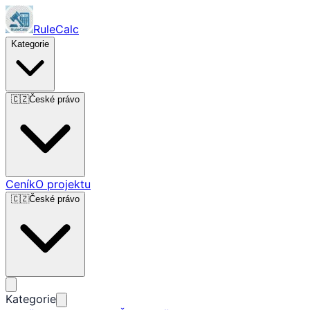
RuleCalc
Kategorie
🇨🇿
České právo
Ceník
O projektu
🇨🇿
České právo
Kategorie