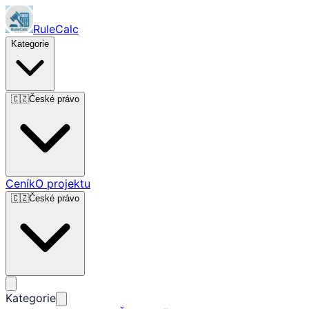
RuleCalc
Kategorie
🇨🇿
České právo
Ceník
O projektu
🇨🇿
České právo
Kategorie