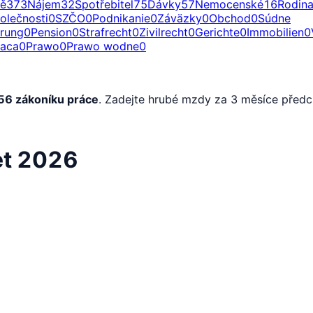
ě
373
Nájem
32
Spotřebitel
75
Dávky
57
Nemocenské
16
Rodin
olečnosti
0
SZČO
0
Podnikanie
0
Záväzky
0
Obchod
0
Súdne
erung
0
Pension
0
Strafrecht
0
Zivilrecht
0
Gerichte
0
Immobilien
0
raca
0
Prawo
0
Prawo wodne
0
56 zákoníku práce
. Zadejte hrubé mzdy za 3 měsíce předc
et 2026