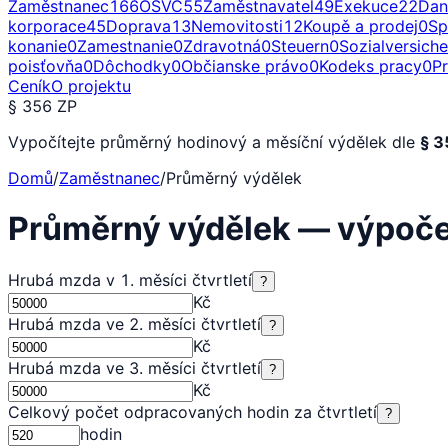
Zaměstnanec
166
OSVČ
55
Zaměstnavatel
49
Exekuce
22
Dan
korporace
45
Doprava
13
Nemovitosti
12
Koupě a prodej
0
Sp
konanie
0
Zamestnanie
0
Zdravotná
0
Steuern
0
Sozialversich
poisťovňa
0
Dôchodky
0
Občianske právo
0
Kodeks pracy
0
P
Ceník
O projektu
§ 356 ZP
Vypočítejte průměrný hodinový a měsíční výdělek dle
§ 3
Domů
/
Zaměstnanec
/
Průměrný výdělek
Průměrný výdělek — výpoč
Hrubá mzda v 1. měsíci čtvrtletí
?
Kč
Hrubá mzda ve 2. měsíci čtvrtletí
?
Kč
Hrubá mzda ve 3. měsíci čtvrtletí
?
Kč
Celkový počet odpracovaných hodin za čtvrtletí
?
hodin