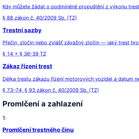
Kdy můžete žádat o podmíněné propuštění z výkonu tres
§ 88 zákon č. 40/2009 Sb. (TZ)
Trestní sazby
Přečin, zločin nebo zvlášť závažný zločin — jaký trest hro
§ 14 + § 36-39 TZ
Zákaz řízení trest
Délka trestu zákazu řízení motorových vozidel a datum n
§ 73–74, § 93 zákon č. 40/2009 Sb. (TZ)
Promlčení a zahlazení
5
Promlčení trestného činu