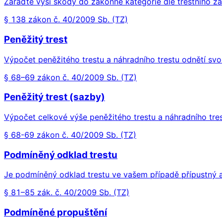
Zařaďte výši škody do zákonné kategorie dle trestního z
§ 138 zákon č. 40/2009 Sb. (TZ)
Peněžitý trest
Výpočet peněžitého trestu a náhradního trestu odnětí sv
§ 68–69 zákon č. 40/2009 Sb. (TZ)
Peněžitý trest (sazby)
Výpočet celkové výše peněžitého trestu a náhradního tre
§ 68-69 zákon č. 40/2009 Sb. (TZ)
Podmíněný odklad trestu
Je podmíněný odklad trestu ve vašem případě přípustný 
§ 81–85 zák. č. 40/2009 Sb. (TZ)
Podmíněné propuštění