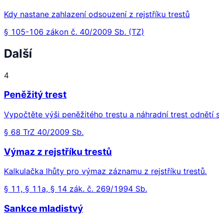
Kdy nastane zahlazení odsouzení z rejstříku trestů
§ 105-106 zákon č. 40/2009 Sb. (TZ)
Další
4
Peněžitý trest
Vypočtěte výši peněžitého trestu a náhradní trest odnětí 
§ 68 TrZ 40/2009 Sb.
Výmaz z rejstříku trestů
Kalkulačka lhůty pro výmaz záznamu z rejstříku trestů.
§ 11, § 11a, § 14 zák. č. 269/1994 Sb.
Sankce mladistvý