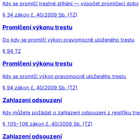
Kdy se promlčí trestné stíhání — výpočet promlčecí doby
§ 34 zákon č. 40/2009 Sb. (TZ)
Promlčení výkonu trestu
Do kdy se promlčí výkon pravomocně uloženého trestu
§ 94 TZ
Promlčení výkonu trestu
Kdy se promlčí výkon pravomocně uloženého trestu
§ 94 zákon č. 40/2009 Sb. (TZ)
Zahlazení odsouzení
Kdy můžete požádat o zahlazení odsouzení z rejstříku tre
§ 105–106 zákon č. 40/2009 Sb. (TZ)
Zahlazení odsouzení