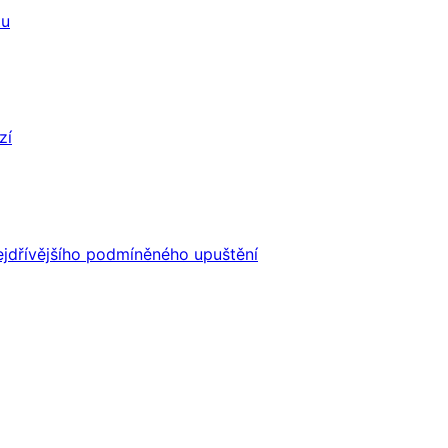
tu
zí
ejdřívějšího podmíněného upuštění