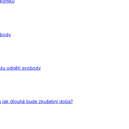
ákoníku
obody
stu odnětí svobody
a jak dlouhá bude zkušební doba?