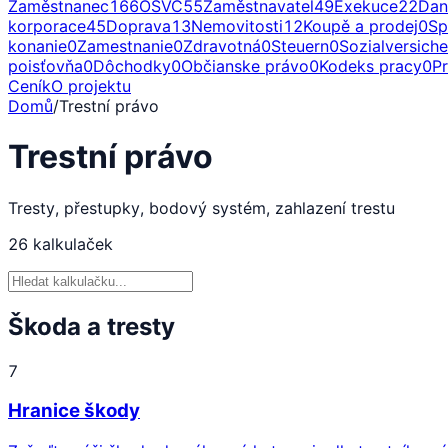
Zaměstnanec
166
OSVČ
55
Zaměstnavatel
49
Exekuce
22
Dan
korporace
45
Doprava
13
Nemovitosti
12
Koupě a prodej
0
Sp
konanie
0
Zamestnanie
0
Zdravotná
0
Steuern
0
Sozialversich
poisťovňa
0
Dôchodky
0
Občianske právo
0
Kodeks pracy
0
P
Ceník
O projektu
Domů
/
Trestní právo
Trestní právo
Tresty, přestupky, bodový systém, zahlazení trestu
26
kalkulaček
Škoda a tresty
7
Hranice škody