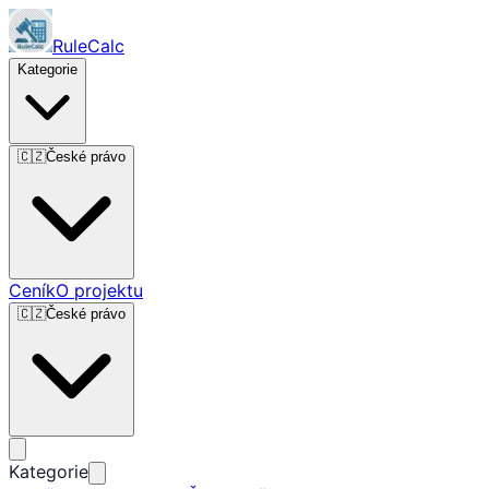
RuleCalc
Kategorie
🇨🇿
České právo
Ceník
O projektu
🇨🇿
České právo
Kategorie