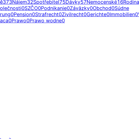
ě
373
Nájem
32
Spotřebitel
75
Dávky
57
Nemocenské
16
Rodin
olečnosti
0
SZČO
0
Podnikanie
0
Záväzky
0
Obchod
0
Súdne
erung
0
Pension
0
Strafrecht
0
Zivilrecht
0
Gerichte
0
Immobilien
0
raca
0
Prawo
0
Prawo wodne
0