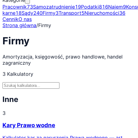
Kategorie
Pracownik
73
Samozatrudnienie
19
Podatki
816
Najem
9
Kons
karne
18
Sądy
240
Firmy
3
Transport
5
Nieruchomości
36
Cennik
O nas
Strona główna
/
Firmy
Firmy
Amortyzacja, księgowość, prawo handlowe, handel
zagraniczny
3
Kalkulatory
Inne
3
Kary Prawo wodne
Kalkulator kar za naruszenia Prawa wodnego — art.