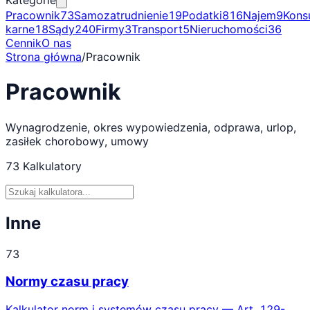
Kategorie
Pracownik
73
Samozatrudnienie
19
Podatki
816
Najem
9
Kons
karne
18
Sądy
240
Firmy
3
Transport
5
Nieruchomości
36
Cennik
O nas
Strona główna
/
Pracownik
Pracownik
Wynagrodzenie, okres wypowiedzenia, odprawa, urlop,
zasiłek chorobowy, umowy
73
Kalkulatory
Inne
73
Normy czasu pracy
Kalkulator norm i systemów czasu pracy — Art. 129-