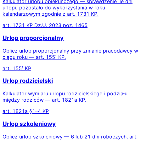
Kalkulator urlopu opiekuńczego — sprawdzenie ile dni
urlopu pozostało do wykorzystania w roku
kalendarzowym zgodnie z art. 1731 KP.
art. 1731 KP Dz.U. 2023 poz. 1465
Urlop proporcjonalny
Oblicz urlop proporcjonalny przy zmianie pracodawcy w
ciągu roku — art. 155¹ KP.
art. 155¹ KP
Urlop rodzicielski
Kalkulator wymiaru urlopu rodzicielskiego i podziału
między rodziców — art. 1821a KP.
art. 1821a §1–4 KP
Urlop szkoleniowy
Oblicz urlop szkoleniowy — 6 lub 21 dni roboczych, art.