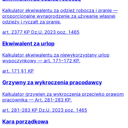
Kalkulator ekwiwalentu za odzież roboczą i pranie —
proporcjonalne wynagrodzenie za używanie własnej
odzieży i ryczałt za pranie.
art. 2377 KP Dz.U. 2023 poz. 1465
Ekwiwalent za urlop
Kalkulator ekwiwalentu za niewykorzystany urlop
wypoczynkowy — art. 171–172 KP.
art. 171 §1 KP
Grzywny za wykroczenia pracodawcy
Kalkulator grzywien za wykroczenia przeciwko prawom
pracownika — Art. 281-283 KP.
art. 281-283 KP Dz.U. 2023 poz. 1465
Kara porządkowa