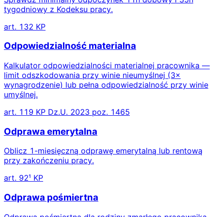
tygodniowy z Kodeksu pracy.
art. 132 KP
Odpowiedzialność materialna
Kalkulator odpowiedzialności materialnej pracownika —
limit odszkodowania przy winie nieumyślnej (3×
wynagrodzenie) lub pełna odpowiedzialność przy winie
umyślnej.
art. 119 KP Dz.U. 2023 poz. 1465
Odprawa emerytalna
Oblicz 1-miesięczną odprawę emerytalną lub rentową
przy zakończeniu pracy.
art. 92¹ KP
Odprawa pośmiertna
Odprawa pośmiertna dla rodziny zmarłego pracownika