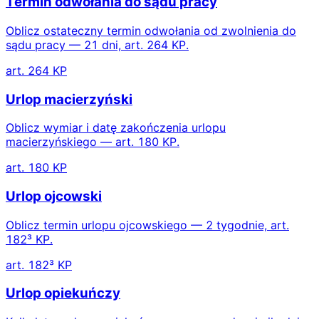
Termin odwołania do sądu pracy
Oblicz ostateczny termin odwołania od zwolnienia do
sądu pracy — 21 dni, art. 264 KP.
art. 264 KP
Urlop macierzyński
Oblicz wymiar i datę zakończenia urlopu
macierzyńskiego — art. 180 KP.
art. 180 KP
Urlop ojcowski
Oblicz termin urlopu ojcowskiego — 2 tygodnie, art.
182³ KP.
art. 182³ KP
Urlop opiekuńczy