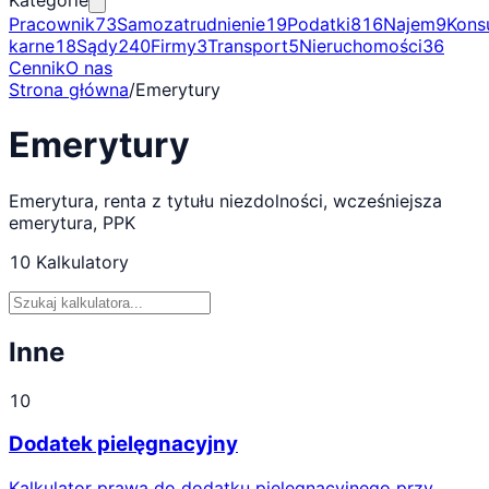
Kategorie
Pracownik
73
Samozatrudnienie
19
Podatki
816
Najem
9
Kons
karne
18
Sądy
240
Firmy
3
Transport
5
Nieruchomości
36
Cennik
O nas
Strona główna
/
Emerytury
Emerytury
Emerytura, renta z tytułu niezdolności, wcześniejsza
emerytura, PPK
10
Kalkulatory
Inne
10
Dodatek pielęgnacyjny
Kalkulator prawa do dodatku pielęgnacyjnego przy