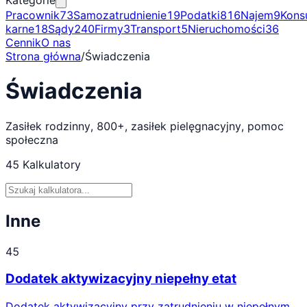
Kategorie
Pracownik
73
Samozatrudnienie
19
Podatki
816
Najem
9
Kons
karne
18
Sądy
240
Firmy
3
Transport
5
Nieruchomości
36
Cennik
O nas
Strona główna
/
Świadczenia
Świadczenia
Zasiłek rodzinny, 800+, zasiłek pielęgnacyjny, pomoc
społeczna
45
Kalkulatory
Inne
45
Dodatek aktywizacyjny niepełny etat
Dodatek aktywizacyjny przy zatrudnieniu w niepełnym