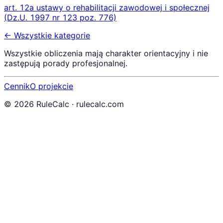
art. 12a ustawy o rehabilitacji zawodowej i społecznej
(Dz.U. 1997 nr 123 poz. 776)
← Wszystkie kategorie
Wszystkie obliczenia mają charakter orientacyjny i nie
zastępują porady profesjonalnej.
Cennik
O projekcie
©
2026
RuleCalc · rulecalc.com