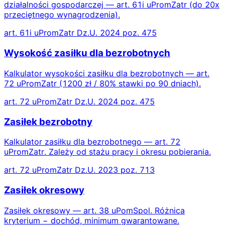
działalności gospodarczej — art. 61i uPromZatr (do 20x
przeciętnego wynagrodzenia).
art. 61i uPromZatr Dz.U. 2024 poz. 475
Wysokość zasiłku dla bezrobotnych
Kalkulator wysokości zasiłku dla bezrobotnych — art.
72 uPromZatr (1200 zł / 80% stawki po 90 dniach).
art. 72 uPromZatr Dz.U. 2024 poz. 475
Zasiłek bezrobotny
Kalkulator zasiłku dla bezrobotnego — art. 72
uPromZatr. Zależy od stażu pracy i okresu pobierania.
art. 72 uPromZatr Dz.U. 2023 poz. 713
Zasiłek okresowy
Zasiłek okresowy — art. 38 uPomSpol. Różnica
kryterium − dochód, minimum gwarantowane.