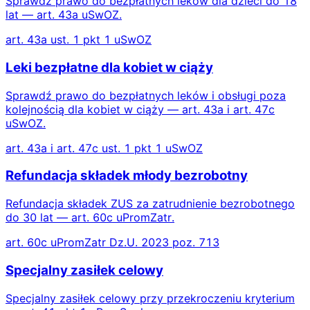
Sprawdź prawo do bezpłatnych leków dla dzieci do 18
lat — art. 43a uSwOZ.
art. 43a ust. 1 pkt 1 uSwOZ
Leki bezpłatne dla kobiet w ciąży
Sprawdź prawo do bezpłatnych leków i obsługi poza
kolejnością dla kobiet w ciąży — art. 43a i art. 47c
uSwOZ.
art. 43a i art. 47c ust. 1 pkt 1 uSwOZ
Refundacja składek młody bezrobotny
Refundacja składek ZUS za zatrudnienie bezrobotnego
do 30 lat — art. 60c uPromZatr.
art. 60c uPromZatr Dz.U. 2023 poz. 713
Specjalny zasiłek celowy
Specjalny zasiłek celowy przy przekroczeniu kryterium