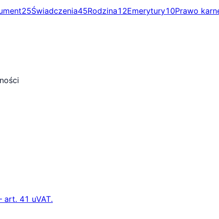
ument
25
Świadczenia
45
Rodzina
12
Emerytury
10
Prawo karn
ności
 art. 41 uVAT.