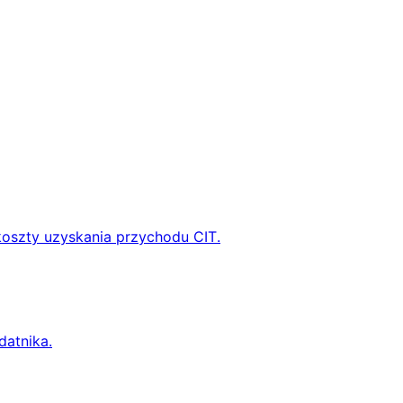
koszty uzyskania przychodu CIT.
datnika.