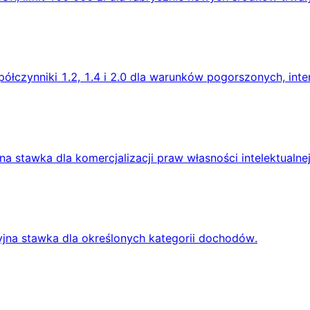
czynniki 1.2, 1.4 i 2.0 dla warunków pogorszonych, inten
a stawka dla komercjalizacji praw własności intelektualnej
yjna stawka dla określonych kategorii dochodów.