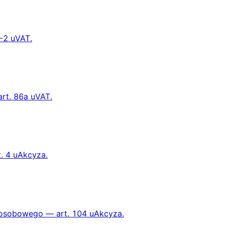
1-2 uVAT.
rt. 86a uVAT.
t. 4 uAkcyza.
osobowego — art. 104 uAkcyza.