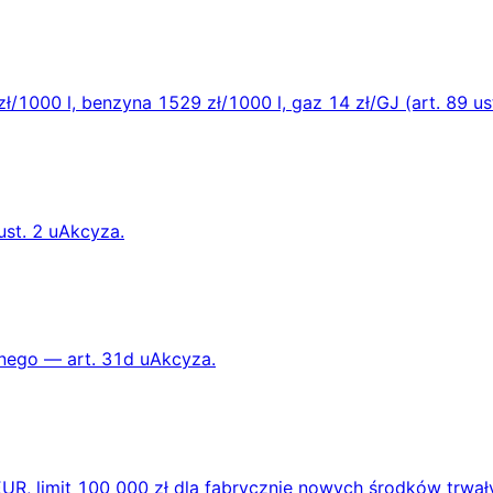
ł/1000 l, benzyna 1529 zł/1000 l, gaz 14 zł/GJ (art. 89 us
ust. 2 uAkcyza.
nnego — art. 31d uAkcyza.
UR, limit 100 000 zł dla fabrycznie nowych środków trwały