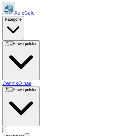
RuleCalc
Kategorie
🇵🇱
Prawo polskie
Cennik
O nas
🇵🇱
Prawo polskie