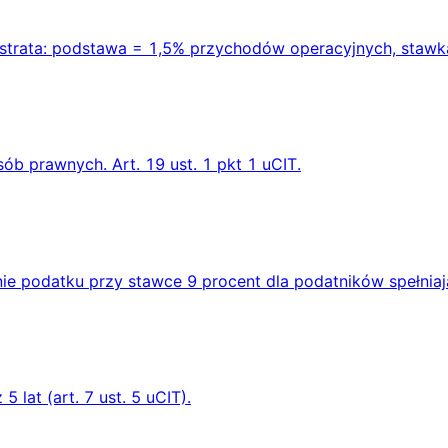
trata: podstawa = 1,5% przychodów operacyjnych, stawka
 prawnych. Art. 19 ust. 1 pkt 1 uCIT.
nie podatku przy stawce 9 procent dla podatników spełniaj
lat (art. 7 ust. 5 uCIT).