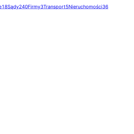
e
18
Sądy
240
Firmy
3
Transport
5
Nieruchomości
36