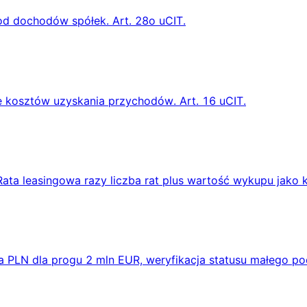
od dochodów spółek. Art. 28o uCIT.
 kosztów uzyskania przychodów. Art. 16 uCIT.
Rata leasingowa razy liczba rat plus wartość wykupu jako 
na PLN dla progu 2 mln EUR, weryfikacja statusu małego po