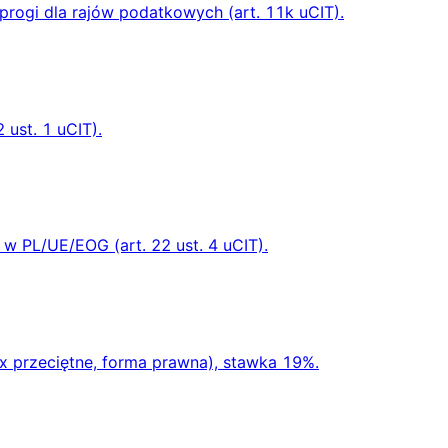
progi dla rajów podatkowych (art. 11k uCIT).
ust. 1 uCIT).
w PL/UE/EOG (art. 22 ust. 4 uCIT).
x przeciętne, forma prawna), stawka 19%.