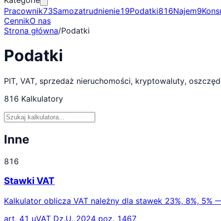
Kategorie
Pracownik
73
Samozatrudnienie
19
Podatki
816
Najem
9
Kons
Cennik
O nas
Strona główna
/
Podatki
Podatki
PIT, VAT, sprzedaż nieruchomości, kryptowaluty, oszczęd
816
Kalkulatory
Inne
816
Stawki VAT
Kalkulator oblicza VAT należny dla stawek 23%, 8%, 5% —
art. 41 uVAT Dz.U. 2024 poz. 1467