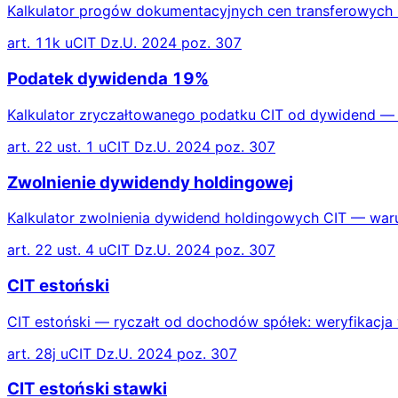
Kalkulator progów dokumentacyjnych cen transferowych CI
art. 11k uCIT Dz.U. 2024 poz. 307
Podatek dywidenda 19%
Kalkulator zryczałtowanego podatku CIT od dywidend — s
art. 22 ust. 1 uCIT Dz.U. 2024 poz. 307
Zwolnienie dywidendy holdingowej
Kalkulator zwolnienia dywidend holdingowych CIT — warun
art. 22 ust. 4 uCIT Dz.U. 2024 poz. 307
CIT estoński
CIT estoński — ryczałt od dochodów spółek: weryfikacja
art. 28j uCIT Dz.U. 2024 poz. 307
CIT estoński stawki