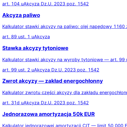
art. 104 uAkcyza Dz.U. 2023 poz. 1542
Akcyza paliwo
Kalkulator stawki akcyzy na paliwo: olej napędowy 1160 z
art. 89 ust. 1 uAkcyza
Stawka akcyzy tytoniowe
Kalkulator stawki akcyzy na wyroby tytoniowe — art. 99 
art. 99 ust. 2 uAkcyza Dz.U. 2023 poz. 1542
Zwrot akcyzy — zakład energochłonny
Kalkulator zwrotu części akcyzy dla zakładu energochło
art. 31d uAkcyza Dz.U. 2023 poz. 1542
Jednorazowa amortyzacja 50k EUR
Kalkulator jednorazowej amortyzacji CIT — limit 50 000 E