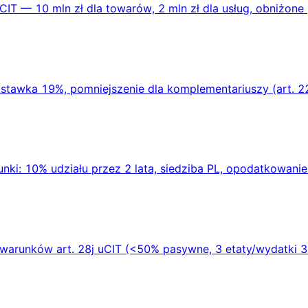
T — 10 mln zł dla towarów, 2 mln zł dla usług, obniżone 
tawka 19%, pomniejszenie dla komplementariuszy (art. 22 
ki: 10% udziału przez 2 lata, siedziba PL, opodatkowanie 
 warunków art. 28j uCIT (<50% pasywne, 3 etaty/wydatki 3