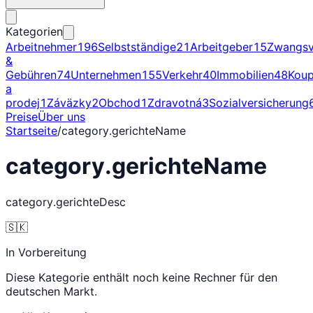
Kategorien
Arbeitnehmer
196
Selbstständige
21
Arbeitgeber
15
Zwangsv
&
Gebühren
74
Unternehmen
155
Verkehr
40
Immobilien
48
Kou
a
prodej
1
Záväzky
2
Obchod
1
Zdravotná
3
Sozialversicherung
Preise
Über uns
Startseite
/
category.gerichteName
category.gerichteName
category.gerichteDesc
🇸🇰
In Vorbereitung
Diese Kategorie enthält noch keine Rechner für den
deutschen Markt.